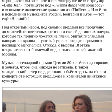
мероприятия вы застанете взлёт «Simply the best» и триумф
«Billie Jean», потанцуете под «I wanna dance with somebody»
и вспомните иконические движения из «Thriller»… И всё это
в исполнении музыкантов России, Болгарии и Кубы — тот
ещё «Hot stuff»!
Под открытым небом, под самыми звёздами всё продумано
до мелочей: от цветочных фотозон и свечей до мягких пледов,
которые так приятно ложатся на плечи. Увитая гирляндами
панорамная крыша — уютный уголок посреди огромного
неспящего мегополиса. Отсюда, с высоты 18 этажа
открывается незабываемый вид на тысячи огней закатной
Москвы.
Музыка легендарной премии Грэмми 80-х льётся над городом,
и хочется, чтобы она никогда не затихала. В такой
мелодический вечер сердце столицы бьётся здесь, на тёплом
концерте от настоящих звёзд джаза и хранителей винтажной
культуры.