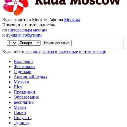
Куда сходить в Москве. Афиша
Москвы
Помощник и путеводитель
по
интересным местам
и
лучшим событиям
Куда пойти
сегодня
завтра
в выходные
в этом месяце
Выставки
Фестивали
С детьми
Активный отдых
Музыка
Шоу
Праздники
Образование
Бесплатно
Музеи
Парки
Погулять
Туристу