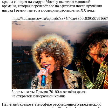
крыша с видом на старую Москву окажется машиной
времени, которая перенесёт вас на афтепати после вручения
наград Грэмми где-то в последние десятилетия XX века.
https://kudamoscow.ru/uploads/3374f40ae8850c839567e91667
Золотые хиты Грэмми 70–80-х от звёзд джаза
на открытой панорамной крыше
На летней крыше в атмосфере расслабленного заокеанского