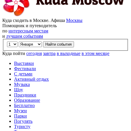
Куда сходить в Москве. Афиша
Москвы
Помощник и путеводитель
по
интересным местам
и
лучшим событиям
Куда пойти
сегодня
завтра
в выходные
в этом месяце
Выставки
Фестивали
С детьми
Активный отдых
Музыка
Шоу
Праздники
Образование
Бесплатно
Музеи
Парки
Погулять
Туристу