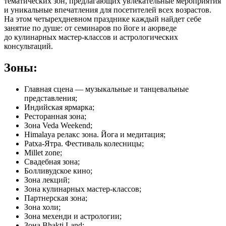
тематических зон, предлагающих увлекательные мероприятия
и уникальные впечатления для посетителей всех возрастов.
На этом четырехдневном празднике каждый найдет себе
занятие по душе: от семинаров по йоге и аюрведе
до кулинарных мастер-классов и астрологических
консультаций.
Зоны:
Главная сцена — музыкальные и танцевальные
представления;
Индийская ярмарка;
Ресторанная зона;
Зона Veda Weekend;
Himalaya релакс зона. Йога и медитация;
Рatxa-Ятра. Фестиваль колесницы;
Millet zone;
Свадебная зона;
Болливудское кино;
Зона лекций;
Зона кулинарных мастер-классов;
Партнерская зона;
Зона холи;
Зона мехенди и астрологии;
Зона Bhakti Land;