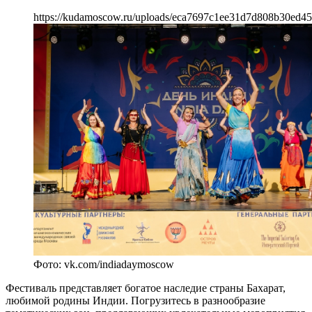
https://kudamoscow.ru/uploads/eca7697c1ee31d7d808b30ed45
Фото: vk.com/indiadaymoscow
Фестиваль представляет богатое наследие страны Бахарат,
любимой родины Индии. Погрузитесь в разнообразие