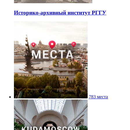
Историко-архивный институт РГГУ
783 места