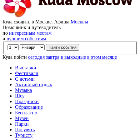
Куда сходить в Москве. Афиша
Москвы
Помощник и путеводитель
по
интересным местам
и
лучшим событиям
Куда пойти
сегодня
завтра
в выходные
в этом месяце
Выставки
Фестивали
С детьми
Активный отдых
Музыка
Шоу
Праздники
Образование
Бесплатно
Музеи
Парки
Погулять
Туристу