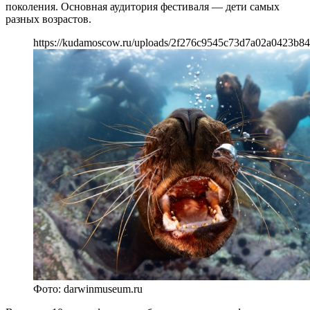
поколения. Основная аудитория фестиваля — дети самых
разных возрастов.
https://kudamoscow.ru/uploads/2f276c9545c73d7a02a0423b84
Фото: darwinmuseum.ru