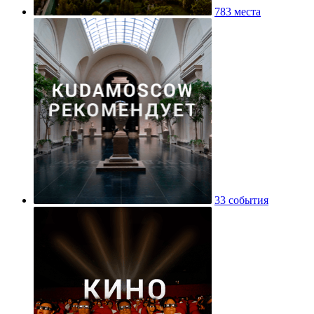
783 места
33 события