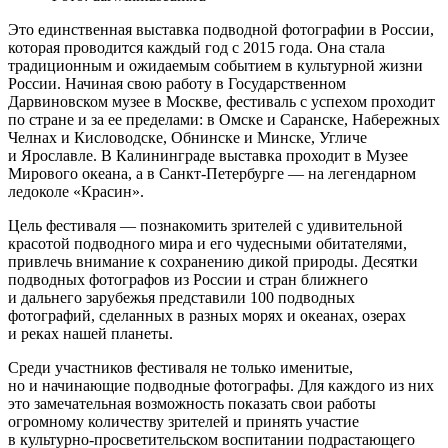
Это единственная выставка подводной фотографии в России,
которая проводится каждый год с 2015 года. Она стала
традиционным и ожидаемым событием в культурной жизни
России. Начиная свою работу в Государственном
Дарвиновском музее в Москве, фестиваль с успехом проходит
по стране и за ее пределами: в Омске и Саранске, Набережных
Челнах и Кисловодске, Обнинске и Минске, Угличе
и Ярославле. В Калининграде выставка проходит в Музее
Мирового океана, а в Санкт-Петербурге — на легендарном
ледоколе «Красин».
Цель фестиваля — познакомить зрителей с удивительной
красотой подводного мира и его чудесными обитателями,
привлечь внимание к сохранению дикой природы. Десятки
подводных фотографов из России и стран ближнего
и дальнего зарубежья представили 100 подводных
фотографий, сделанных в разных морях и океанах, озерах
и реках нашей планеты.
Среди участников фестиваля не только именитые,
но и начинающие подводные фотографы. Для каждого из них
это замечательная возможность показать свои работы
огромному количеству зрителей и принять участие
в культурно-просветительском воспитании подрастающего