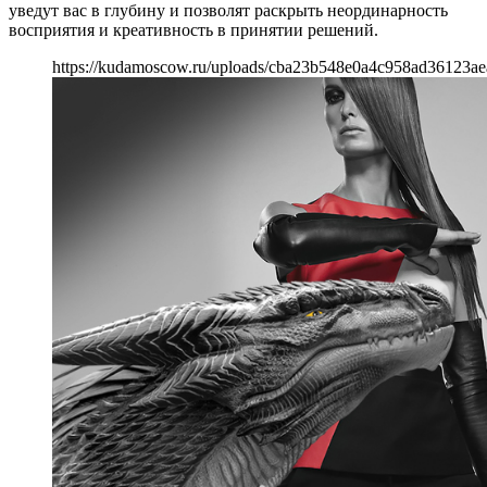
уведут вас в глубину и позволят раскрыть неординарность
восприятия и креативность в принятии решений.
https://kudamoscow.ru/uploads/cba23b548e0a4c958ad36123ae