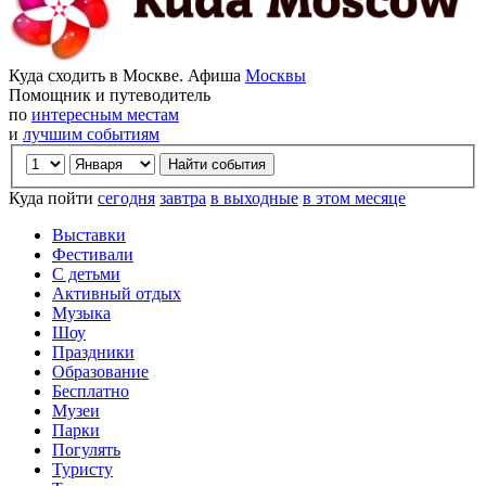
Куда сходить в Москве. Афиша
Москвы
Помощник и путеводитель
по
интересным местам
и
лучшим событиям
Куда пойти
сегодня
завтра
в выходные
в этом месяце
Выставки
Фестивали
С детьми
Активный отдых
Музыка
Шоу
Праздники
Образование
Бесплатно
Музеи
Парки
Погулять
Туристу