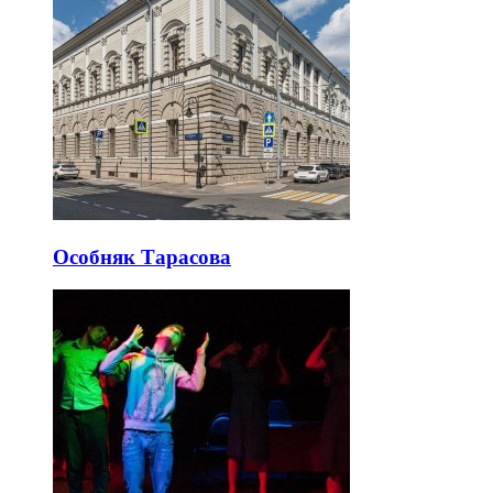
Особняк Тарасова