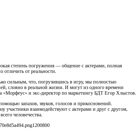
окая степень погружения — общение с актерами, полная
о отличить от реальности.
ько сильным, что, погрузившись в игру, мы полностью
ей, словно в реальной жизни. И могут из одного времени
ра «Морфеус» и экс-директор по маркетингу БДТ Егор Хлыстов.
помощью запахов, звуков, голосов и прикосновений.
шоу участники взаимодействуют с актерами и друг с другом,
всего человечества.
470e8d5a494.png
1200
800