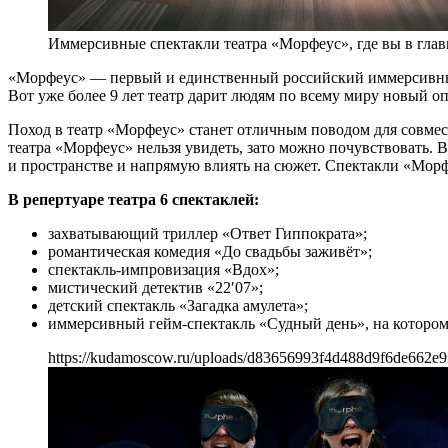
Иммерсивные спектакли театра «Морфеус», где вы в гла
«Морфеус» — первый и единственный российский иммерсивный 
Вот уже более 9 лет театр дарит людям по всему миру новый о
Поход в театр «Морфеус» станет отличным поводом для совмес
театра «Морфеус» нельзя увидеть, зато можно почувствовать. 
и пространстве и напрямую влиять на сюжет. Спектакли «Морф
В репертуаре театра 6 спектаклей:
захватывающий триллер «Ответ Гиппократа»;
романтическая комедия «До свадьбы заживёт»;
спектакль-импровизация «Вдох»;
мистический детектив «22′07»;
детский спектакль «Загадка амулета»;
иммерсивный гейм-спектакль «Судный день», на котором 
https://kudamoscow.ru/uploads/d83656993f4d488d9f6de662e