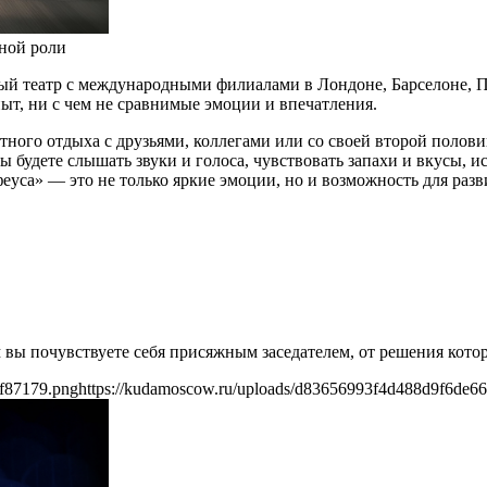
вной роли
театр с международными филиалами в Лондоне, Барселоне, Пра
пыт, ни с чем не сравнимые эмоции и впечатления.
тного отдыха с друзьями, коллегами или со своей второй полов
Вы будете слышать звуки и голоса, чувствовать запахи и вкусы,
еуса» — это не только яркие эмоции, но и возможность для раз
вы почувствуете себя присяжным заседателем, от решения которо
9f87179.png
https://kudamoscow.ru/uploads/d83656993f4d488d9f6de6