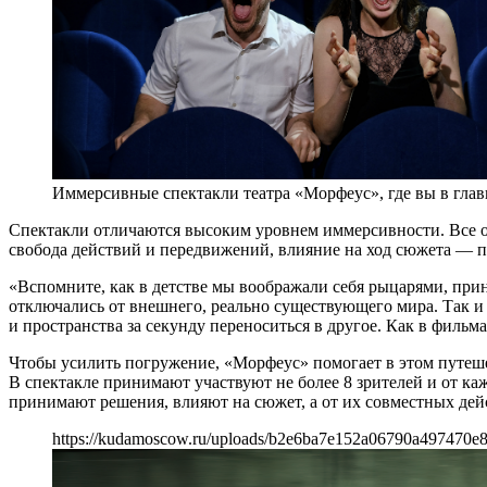
Иммерсивные спектакли театра «Морфеус», где вы в гла
Спектакли отличаются высоким уровнем иммерсивности. Все о
свобода действий и передвижений, влияние на ход сюжета — по
«Вспомните, как в детстве мы воображали себя рыцарями, при
отключались от внешнего, реально существующего мира. Так и 
и пространства за секунду переноситься в другое. Как в филь
Чтобы усилить погружение, «Морфеус» помогает в этом путешес
В спектакле принимают участвуют не более 8 зрителей и от каж
принимают решения, влияют на сюжет, а от их совместных дейст
https://kudamoscow.ru/uploads/b2e6ba7e152a06790a497470e