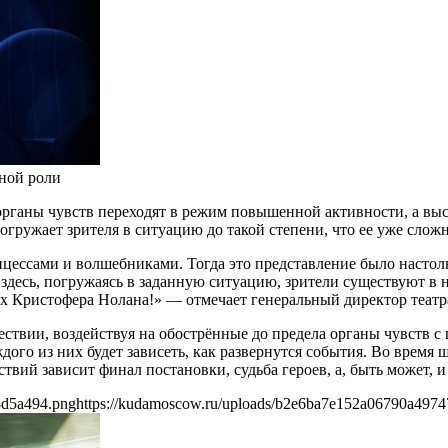
вной роли
рганы чувств переходят в режим повышенной активности, а выс
гружает зрителя в ситуацию до такой степени, что ее уже сложн
нцессами и волшебниками. Тогда это представление было настол
здесь, погружаясь в заданную ситуацию, зрители существуют в н
мах Кристофера Нолана!» — отмечает генеральный директор теат
твии, воздействуя на обострëнные до предела органы чувств с 
дого из них будет зависеть, как развернутся события. Во время 
вий зависит финал постановки, судьба героев, а, быть может, и 
8d5a494.png
https://kudamoscow.ru/uploads/b2e6ba7e152a06790a497