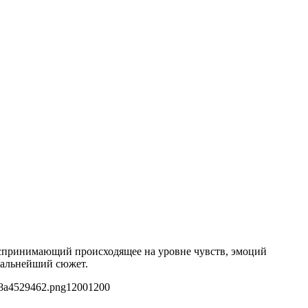
оспринимающий происходящее на уровне чувств, эмоций
альнейший сюжет.
d8a4529462.png
1200
1200