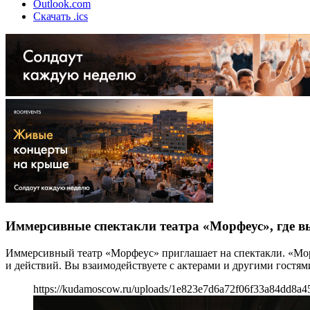
Outlook.com
Скачать .ics
Иммерсивные спектакли театра «Морфеус», где в
Иммерсивный театр «Морфеус» приглашает на спектакли. «Мор
и действий. Вы взаимодействуете с актерами и другими гостям
https://kudamoscow.ru/uploads/1e823e7d6a72f06f33a84dd8a