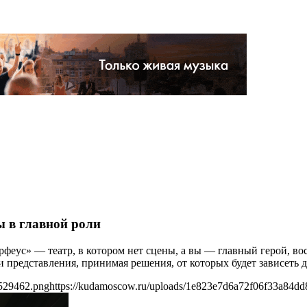
ы в главной роли
феус» — театр, в котором нет сцены, а вы — главный герой, в
и представления, принимая решения, от которых будет зависеть д
4529462.png
https://kudamoscow.ru/uploads/1e823e7d6a72f06f33a84d