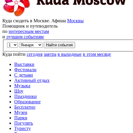
Куда сходить в Москве. Афиша
Москвы
Помощник и путеводитель
по
интересным местам
и
лучшим событиям
Куда пойти
сегодня
завтра
в выходные
в этом месяце
Выставки
Фестивали
С детьми
Активный отдых
Музыка
Шоу
Праздники
Образование
Бесплатно
Музеи
Парки
Погулять
Туристу