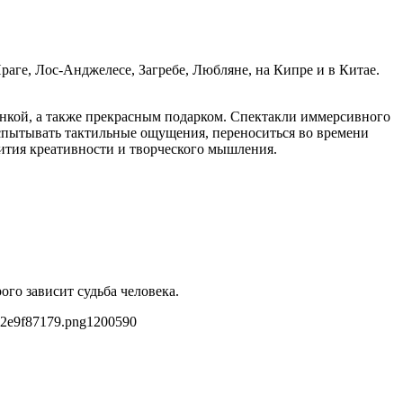
ге, Лос-Анджелесе, Загребе, Любляне, на Кипре и в Китае.
инкой, а также прекрасным подарком. Спектакли иммерсивного
 испытывать тактильные ощущения, переноситься во времени
вития креативности и творческого мышления.
го зависит судьба человека.
62e9f87179.png
1200
590