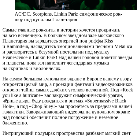
AC/DC, Scorpions, Linkin Park: симфоническое рок-
шоу под куполом Планетария
Самые главные рок-хиты в истории хочется прокричать
на всю вселенную. В большом звёздном зале московского
Планетария вы зарядитесь энергией под риффы Kiss
и Rammstein, насладитесь эмоциональными песнями Metallica
и растворитесь в безумной ностальгии под музыку
Evanescence и Linkin Park! Над вашей головой полетят звёзды
и планеты, пока зал наполнит легендарная музыка
на скрипках и виолончелях.
На самом большом купольном экране в Европе вашему взору
откроется целый мир, а проекции фантазий видеохудожников
откроют тайны самых далёких уголков вселенной. Под «Rock
you like a hurricane» вас закружит симфонический ураган,
чёрные дыры буду рождаться в ритмах «Supermassive Black
Hole», а под «Chop Suey!» вы проснётесь за пределами нашей
галактики. Завораживающий видеоряд на купольном экране
над головой обеспечит полное погружение и неземное
блаженство.
Интригующий полумрак пространства разбавит мягкий свет