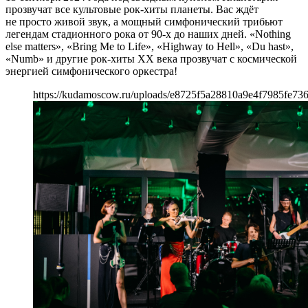
прозвучат все культовые рок-хиты планеты. Вас ждёт
не просто живой звук, а мощный симфонический трибьют
легендам стадионного рока от 90-х до наших дней. «Nothing
else matters», «Bring Me to Life», «Highway to Hell», «Du hast»,
«Numb» и другие рок-хиты XX века прозвучат с космической
энергией симфонического оркестра!
https://kudamoscow.ru/uploads/e8725f5a28810a9e4f7985fe736