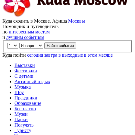
Куда сходить в Москве. Афиша
Москвы
Помощник и путеводитель
по
интересным местам
и
лучшим событиям
Куда пойти
сегодня
завтра
в выходные
в этом месяце
Выставки
Фестивали
С детьми
Активный отдых
Музыка
Шоу
Праздники
Образование
Бесплатно
Музеи
Парки
Погулять
Туристу