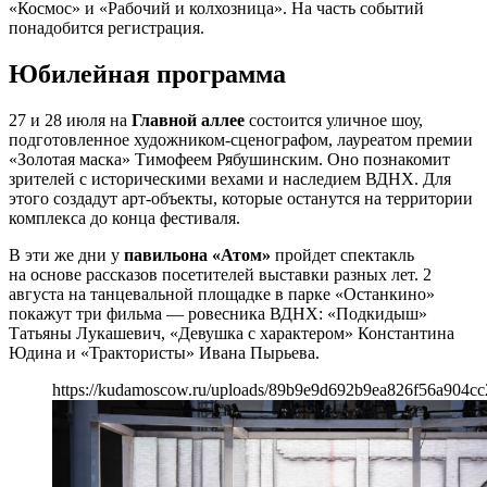
«Космос» и «Рабочий и колхозница». На часть событий
понадобится регистрация.
Юбилейная программа
27 и 28 июля на
Главной аллее
состоится уличное шоу,
подготовленное художником-сценографом, лауреатом премии
«Золотая маска» Тимофеем Рябушинским. Оно познакомит
зрителей с историческими вехами и наследием ВДНХ. Для
этого создадут арт-объекты, которые останутся на территории
комплекса до конца фестиваля.
В эти же дни у
павильона «Атом»
пройдет спектакль
на основе рассказов посетителей выставки разных лет. 2
августа на танцевальной площадке в парке «Останкино»
покажут три фильма — ровесника ВДНХ: «Подкидыш»
Татьяны Лукашевич, «Девушка с характером» Константина
Юдина и «Трактористы» Ивана Пырьева.
https://kudamoscow.ru/uploads/89b9e9d692b9ea826f56a904cc