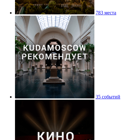
783 места
35 событий