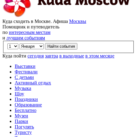
Куда сходить в Москве. Афиша
Москвы
Помощник и путеводитель
по
интересным местам
и
лучшим событиям
Куда пойти
сегодня
завтра
в выходные
в этом месяце
Выставки
Фестивали
С детьми
Активный отдых
Музыка
Шоу
Праздники
Образование
Бесплатно
Музеи
Парки
Погулять
Туристу