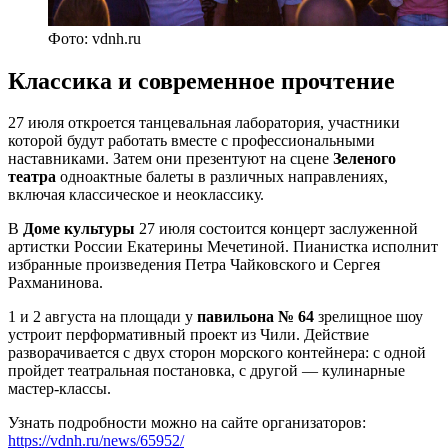
Фото: vdnh.ru
Классика и современное прочтение
27 июля откроется танцевальная лаборатория, участники
которой будут работать вместе с профессиональными
наставниками. Затем они презентуют на сцене
Зеленого
театра
одноактные балеты в различных направлениях,
включая классическое и неоклассику.
В
Доме культуры
27 июля состоится концерт заслуженной
артистки России Екатерины Мечетиной. Пианистка исполнит
избранные произведения Петра Чайковского и Сергея
Рахманинова.
1 и 2 августа на площади у
павильона № 64
зрелищное шоу
устроит перформативный проект из Чили. Действие
разворачивается с двух сторон морского контейнера: с одной
пройдет театральная постановка, с другой — кулинарные
мастер-классы.
Узнать подробности можно на сайте организаторов:
https://vdnh.ru/news/65952/