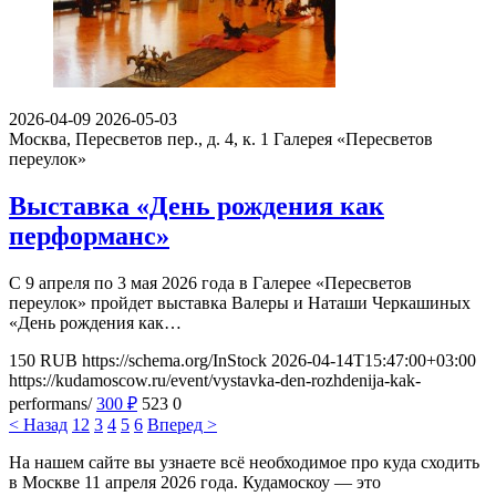
2026-04-09
2026-05-03
Москва, Пересветов пер., д. 4, к. 1
Галерея «Пересветов
переулок»
Выставка «День рождения как
перформанс»
С 9 апреля по 3 мая 2026 года в Галерее «Пересветов
переулок» пройдет выставка Валеры и Наташи Черкашиных
«День рождения как…
150
RUB
https://schema.org/InStock
2026-04-14T15:47:00+03:00
https://kudamoscow.ru/event/vystavka-den-rozhdenija-kak-
performans/
300
₽
523
0
< Назад
1
2
3
4
5
6
Вперед >
На нашем сайте вы узнаете всё необходимое про куда сходить
в Москве 11 апреля 2026 года. Кудамоскоу — это