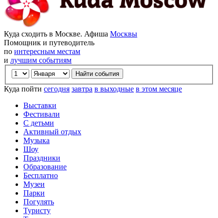
Куда сходить в Москве. Афиша
Москвы
Помощник и путеводитель
по
интересным местам
и
лучшим событиям
Куда пойти
сегодня
завтра
в выходные
в этом месяце
Выставки
Фестивали
С детьми
Активный отдых
Музыка
Шоу
Праздники
Образование
Бесплатно
Музеи
Парки
Погулять
Туристу