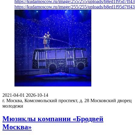
https://kudamoscow.ru/image/255/255/uploads/b8ed1f95d7ff
https://kudamoscow.ru/image/255/255/uploads/b8ed1f95d7ff
2021-04-01
2026-10-14
г. Москва, Комсомольский проспект, д. 28
Московский дворец
молодежи
Мюзиклы компании «Бродвей
Москва»