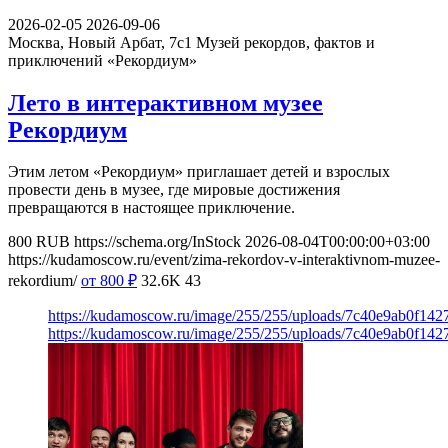
2026-02-05
2026-09-06
Москва, Новый Арбат, 7с1
Музей рекордов, фактов и
приключений «Рекордиум»
Лето в интерактивном музее
Рекордиум
Этим летом «Рекордиум» приглашает детей и взрослых
провести день в музее, где мировые достижения
превращаются в настоящее приключение.
800
RUB
https://schema.org/InStock
2026-08-04T00:00:00+03:00
https://kudamoscow.ru/event/zima-rekordov-v-interaktivnom-muzee-
rekordium/
от 800
₽
32.6K
43
https://kudamoscow.ru/image/255/255/uploads/7c40e9ab0f14
https://kudamoscow.ru/image/255/255/uploads/7c40e9ab0f14