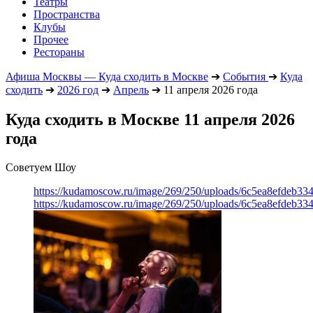
Театры
Пространства
Клубы
Прочее
Рестораны
Афиша Москвы — Куда сходить в Москве
➔
События
➔
Куда
сходить
➔
2026 год
➔
Апрель
➔
11 апреля 2026 года
Куда сходить в Москве 11 апреля 2026
года
Советуем Шоу
https://kudamoscow.ru/image/269/250/uploads/6c5ea8efdeb3
https://kudamoscow.ru/image/269/250/uploads/6c5ea8efdeb3