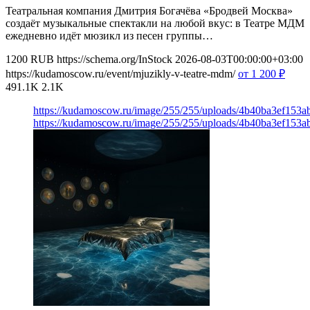
Театральная компания Дмитрия Богачёва «Бродвей Москва»
создаёт музыкальные спектакли на любой вкус: в Театре МДМ
ежедневно идёт мюзикл из песен группы…
1200
RUB
https://schema.org/InStock
2026-08-03T00:00:00+03:00
https://kudamoscow.ru/event/mjuzikly-v-teatre-mdm/
от 1 200
₽
491.1K
2.1K
https://kudamoscow.ru/image/255/255/uploads/4b40ba3ef153
https://kudamoscow.ru/image/255/255/uploads/4b40ba3ef153