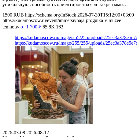
уникальную способность ориентироваться «с закрытыми…
1500
RUB
https://schema.org/InStock
2026-07-30T15:12:00+03:00
https://kudamoscow.ru/event/immersivnaja-progulka-v-muzee-
temnoty/
от 1 700
₽
65.8K
163
https://kudamoscow.ru/image/255/255/uploads/25ec3a378e5
https://kudamoscow.ru/image/255/255/uploads/25ec3a378e5
2026-03-08
2026-08-12