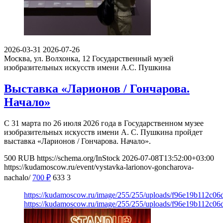
2026-03-31
2026-07-26
Москва, ул. Волхонка, 12
Государственный музей
изобразительных искусств имени А.С. Пушкина
Выставка «Ларионов / Гончарова.
Начало»
С 31 марта по 26 июля 2026 года в Государственном музее
изобразительных искусств имени А. С. Пушкина пройдет
выставка «Ларионов / Гончарова. Начало».
500
RUB
https://schema.org/InStock
2026-07-08T13:52:00+03:00
https://kudamoscow.ru/event/vystavka-larionov-goncharova-
nachalo/
700
₽
633
3
https://kudamoscow.ru/image/255/255/uploads/f96e19b112c
https://kudamoscow.ru/image/255/255/uploads/f96e19b112c