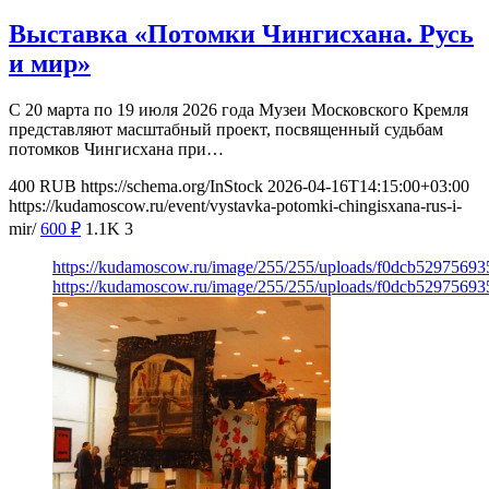
Выставка «Потомки Чингисхана. Русь
и мир»
С 20 марта по 19 июля 2026 года Музеи Московского Кремля
представляют масштабный проект, посвященный судьбам
потомков Чингисхана при…
400
RUB
https://schema.org/InStock
2026-04-16T14:15:00+03:00
https://kudamoscow.ru/event/vystavka-potomki-chingisxana-rus-i-
mir/
600
₽
1.1K
3
https://kudamoscow.ru/image/255/255/uploads/f0dcb5297569
https://kudamoscow.ru/image/255/255/uploads/f0dcb5297569