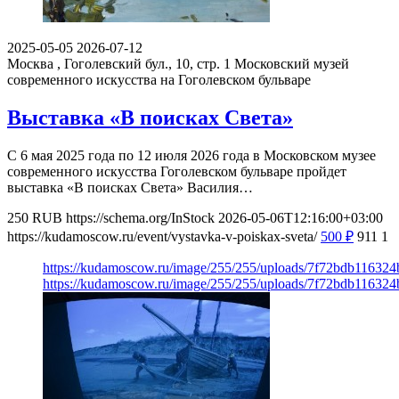
2025-05-05
2026-07-12
Москва , Гоголевский бул., 10, стр. 1
Московский музей
современного искусства на Гоголевском бульваре
Выставка «В поисках Света»
С 6 мая 2025 года по 12 июля 2026 года в Московском музее
современного искусства Гоголевском бульваре пройдет
выставка «В поисках Света» Василия…
250
RUB
https://schema.org/InStock
2026-05-06T12:16:00+03:00
https://kudamoscow.ru/event/vystavka-v-poiskax-sveta/
500
₽
911
1
https://kudamoscow.ru/image/255/255/uploads/7f72bdb11632
https://kudamoscow.ru/image/255/255/uploads/7f72bdb11632