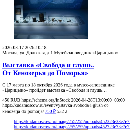
2026-03-17
2026-10-18
Москва, ул. Дольская, д.1
Музей-заповедник «Царицыно»
Выставка «Свобода и глушь.
От Кенозерья до Поморья»
С 17 марта по 18 октября 2026 года в музее-заповеднике
«Царицыно» пройдет выставка «Свобода и глушь…
450
RUB
https://schema.org/InStock
2026-04-28T13:09:00+03:00
https://kudamoscow.ru/event/vystavka-svoboda-i-glush-ot-
kenozerja-do-pomorja/
750
₽
532
2
https://kudamoscow.ru/image/255/255/uploads/452323e33e7e
https://kudamoscow.ru/image/255/255/uploads/452323e33e7e