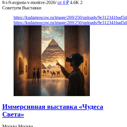
8-i-9-avgusta-v-moskve-2026/
от 0
₽
4.6K
2
Советуем Выставки
https://kudamoscow.ru/image/269/250/uploads/9e312341bad5
https://kudamoscow.ru/image/269/250/uploads/9e312341bad5
Иммерсивная выставка «Чудеса
Света»
Москва
Москва