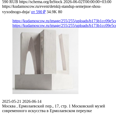
590
RUB
https://schema.org/InStock
2026-06-02T00:00:00+03:00
https://kudamoscow.ru/event/detskij-standup-semejnoe-shou-
vyxodnogo-dnja/
от 590
₽
34.9K
80
https://kudamoscow.ru/image/255/255/uploads/b173b1cc09e5
https://kudamoscow.ru/image/255/255/uploads/b173b1cc09e5
2025-05-21
2026-06-14
Москва , Ермолаевский пер., 17, стр. 1
Московский музей
современного искусства в Ермолаевском переулке