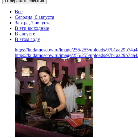
Отображать события
Все
Сегодня, 6 августа
Завтра, 7 августа
В эти выходные
В августе
В этом году
https://kudamoscow.ru/image/255/255/uploads/97b1aa29b74a
https://kudamoscow.ru/image/255/255/uploads/97b1aa29b74a