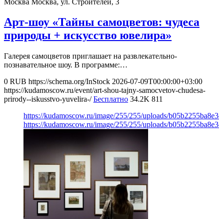
Москва
Москва, ул. Строителей, 3
Арт-шоу «Тайны самоцветов: чудеса
природы + искусство ювелира»
Галерея самоцветов приглашает на развлекательно-
познавательное шоу. В программе:…
0
RUB
https://schema.org/InStock
2026-07-09T00:00:00+03:00
https://kudamoscow.ru/event/art-shou-tajny-samocvetov-chudesa-
prirody--iskusstvo-yuvelira-/
Бесплатно
34.2K
811
https://kudamoscow.ru/image/255/255/uploads/b05b2255ba8e
https://kudamoscow.ru/image/255/255/uploads/b05b2255ba8e