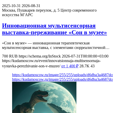
2025-10-31
2026-08-31
Москва, Пушкарев переулок, д. 5
Центр современного
искусства М’АРС
Инновационная мультисенсорная
выставка-переживание «Сон в музее»
«Сон в музее» — инновационная терапевтическая
мультисенсорная выставка, с элементами сюрреалистичной…
700
RUB
https://schema.org/InStock
2026-07-31T00:00:00+03:00
https://kudamoscow.ru/event/innovatsionnaja-multisensornaja-
vystavka-perezhivanie-son-v-muzee/
от 1 400
₽
28.7K
43
https://kudamoscow.ru/image/255/255/uploads/d6dba3a4687d
https://kudamoscow.ru/image/255/255/uploads/d6dba3a4687d