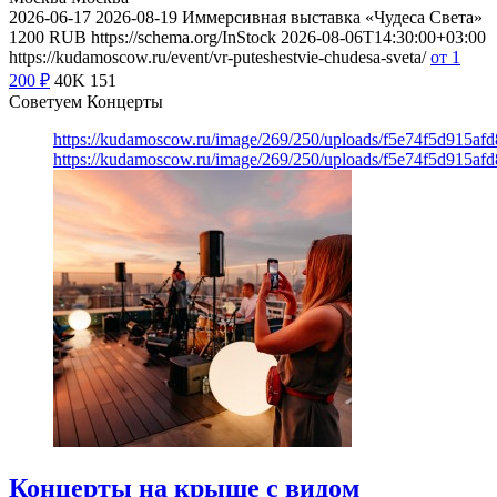
2026-06-17
2026-08-19
Иммерсивная выставка «Чудеса Света»
1200
RUB
https://schema.org/InStock
2026-08-06T14:30:00+03:00
https://kudamoscow.ru/event/vr-puteshestvie-chudesa-sveta/
от 1
200
₽
40K
151
Советуем Концерты
https://kudamoscow.ru/image/269/250/uploads/f5e74f5d915a
https://kudamoscow.ru/image/269/250/uploads/f5e74f5d915a
Концерты на крыше с видом