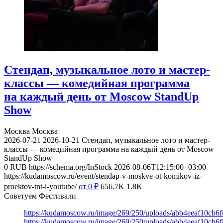
Стендап, музыкальное лото и мастер-
классы — комедийная программа
на каждый день от Moscow StandUp
Show
Москва
Москва
2026-07-21
2026-10-21
Стендап, музыкальное лото и мастер-
классы — комедийная программа на каждый день от Moscow
StandUp Show
0
RUB
https://schema.org/InStock
2026-08-06T12:15:00+03:00
https://kudamoscow.ru/event/stendap-v-moskve-ot-komikov-iz-
proektov-tnt-i-youtube/
от 0
₽
656.7K
1.8K
Советуем Фестивали
https://kudamoscow.ru/image/269/250/uploads/abb4eeaf10cb
https://kudamoscow.ru/image/269/250/uploads/abb4eeaf10cb