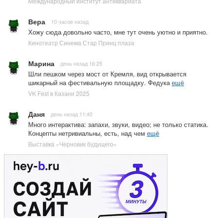
Международный институт антиквариата
Вера
10 часов назад
Хожу сюда довольно часто, мне тут очень уютно и приятно.
Кинотеатр Синема Стар Принц плаза
Марина
день назад 16:25
Шли пешком через мост от Кремля, вид открывается
шикарный на фестивальную площадку. Федука
ещё
VK Fest в Казани 2025
Даня
день назад 11:40
Много интерактива: запахи, звуки, видео; не только статика.
Концепты нетривиальны, есть, над чем
ещё
Выставка «Черновик будущего»