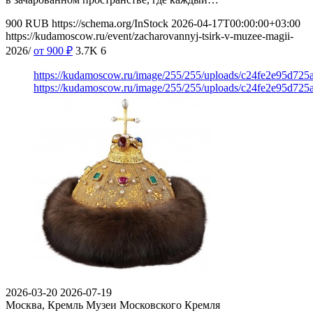
900
RUB
https://schema.org/InStock
2026-04-17T00:00:00+03:00
https://kudamoscow.ru/event/zacharovannyj-tsirk-v-muzee-magii-
2026/
от 900
₽
3.7K
6
https://kudamoscow.ru/image/255/255/uploads/c24fe2e95d72
https://kudamoscow.ru/image/255/255/uploads/c24fe2e95d72
2026-03-20
2026-07-19
Москва, Кремль
Музеи Московского Кремля