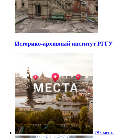
Историко-архивный институт РГГУ
783 места