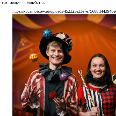
настоящего волшебства.
https://kudamoscow.ru/uploads/452323e33e7e75688ff44394b