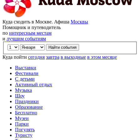
Куда сходить в Москве. Афиша
Москвы
Помощник и путеводитель
по
интересным местам
и
лучшим событиям
Куда пойти
сегодня
завтра
в выходные
в этом месяце
Выставки
Фестивали
С детьми
Активный отдых
Музыка
Шоу
Праздники
Образование
Бесплатно
Музеи
Парки
Погулять
Туристу