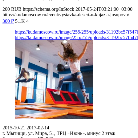
200
RUB
https://schema.org/InStock
2017-05-24T03:21:00+03:00
https://kudamoscow.ru/event/vystavka-desert-u-knjazja-jusupova/
300
₽
5.1K
4
https://kudamoscow.ru/image/255/255/uploads/31192bc57f54
https://kudamoscow.ru/image/255/255/uploads/31192bc57f54
2015-10-21
2017-02-14
г. Мытищи, ул. Мира, 51, ТРЦ «Июнь», минус 2 этаж