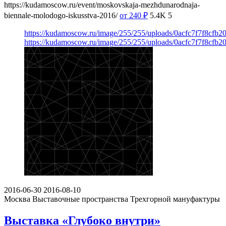
https://kudamoscow.ru/event/moskovskaja-mezhdunarodnaja-
biennale-molodogo-iskusstva-2016/
от 240
₽
5.4K
5
https://kudamoscow.ru/image/255/255/uploads/0acfc7f7f8cfb
https://kudamoscow.ru/image/255/255/uploads/0acfc7f7f8cfb
2016-06-30
2016-08-10
Москва
Выставочные пространства Трехгорной мануфактуры
Выставка «Глубоко внутри»