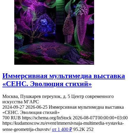
Иммерсивная мультимедиа выставка
«СЕНС. Эволюция стихий»
Москва, Пушкарев переулок, д. 5
Центр современного
искусства М’АРС
2024-09-27
2026-06-25
Иммерсивная мультимедиа выставка
«СЕНС. Эволюция стихий»
700
RUB
https://schema.org/InStock
2026-08-07T00:00:00+03:00
https://kudamoscow.ru/event/immersivnaja-multimedia-vystavka-
sense-geometrija-chuvstv/
от 1 400
₽
95.2K
252