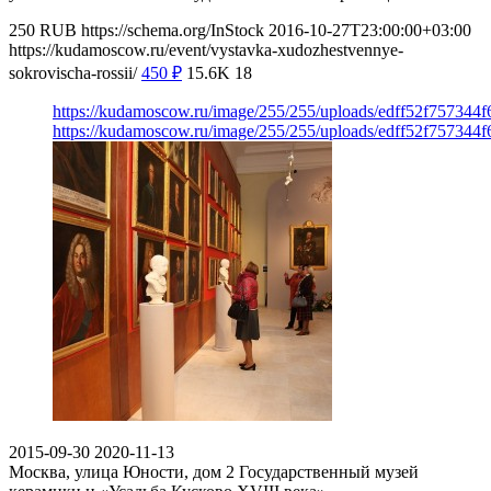
250
RUB
https://schema.org/InStock
2016-10-27T23:00:00+03:00
https://kudamoscow.ru/event/vystavka-xudozhestvennye-
sokrovischa-rossii/
450
₽
15.6K
18
https://kudamoscow.ru/image/255/255/uploads/edff52f757344
https://kudamoscow.ru/image/255/255/uploads/edff52f757344
2015-09-30
2020-11-13
Москва, улица Юности, дом 2
Государственный музей