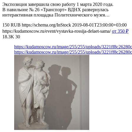
Экспозиция завершила свою работу 1 марта 2020 года.
В павильоне № 26 «Транспорт» ВДНХ развернулась
интерактивная площадка Политехнического музея…
150
RUB
https://schema.org/InStock
2019-08-01T23:00:00+03:00
https://kudamoscow.ru/event/vystavka-rossija-delaet-sama/
от 350
₽
18.3K
30
https://kudamoscow.ru/image/255/255/uploads/3221ff8c2628
https://kudamoscow.ru/image/255/255/uploads/3221ff8c2628