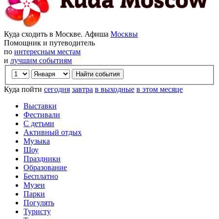
Куда сходить в Москве. Афиша
Москвы
Помощник и путеводитель
по
интересным местам
и
лучшим событиям
Куда пойти
сегодня
завтра
в выходные
в этом месяце
Выставки
Фестивали
С детьми
Активный отдых
Музыка
Шоу
Праздники
Образование
Бесплатно
Музеи
Парки
Погулять
Туристу