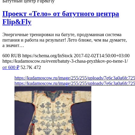
Батутный центр Flip&Fly
Проект «Тело» от батутного центра
Flip&Fly
Энергичные тренировки на батуте, продуманная система
питания и работа на результат! Лето ближе, чем вы думаете,
а значит…
600
RUB
https://schema.org/InStock
2017-02-02T14:50:00+03:00
https://kudamoscow.ru/event/batuty-3-chasa-pryzhkov-po-tsene-1/
от 600
₽
52.7K
472
https://kudamoscow.ru/image/255/255/uploads/7e6c3a0a6fc72
https://kudamoscow.ru/image/255/255/uploads/7e6c3a0a6fc72