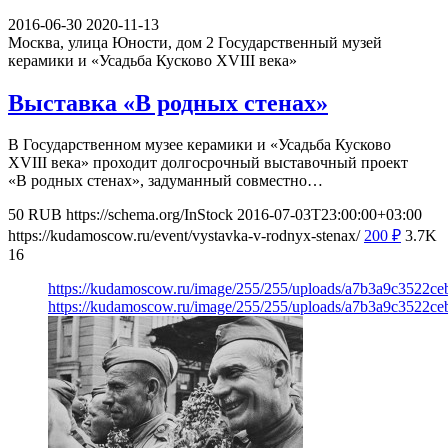
2016-06-30
2020-11-13
Москва, улица Юности, дом 2
Государственный музей
керамики и «Усадьба Кусково XVIII века»
Выставка «В родных стенах»
В Государственном музее керамики и «Усадьба Кусково
XVIII века» проходит долгосрочный выставочный проект
«В родных стенах», задуманный совместно…
50
RUB
https://schema.org/InStock
2016-07-03T23:00:00+03:00
https://kudamoscow.ru/event/vystavka-v-rodnyx-stenax/
200
₽
3.7K
16
https://kudamoscow.ru/image/255/255/uploads/a7b3a9c3522c
https://kudamoscow.ru/image/255/255/uploads/a7b3a9c3522c