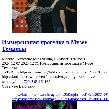
Иммерсивная прогулка в Музее
Темноты
Москва, Автозаводская улица, 18
Музей Темноты
2024-12-07
2026-12-31
Иммерсивная прогулка в Музее
Темноты
1500
RUB
https://schema.org/InStock
2026-08-07T15:12:00+03:00
https://kudamoscow.ru/event/immersivnaja-progulka-v-muzee-
temnoty/
от 1 700
₽
66.1K
163
Советуем Выставки
https://kudamoscow.ru/image/269/250/uploads/d14c2a803139
https://kudamoscow.ru/image/269/250/uploads/d14c2a803139