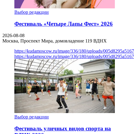
Выбор редакции
Фестиваль «Четыре Лапы Фест» 2026
2026-08-08
Москва, Проспект Мира, домовладение 119
ВДНХ
https://kudamoscow.ru/image/336/180/uploads/005d8295a516
https://kudamoscow.ru/image/336/180/uploads/005d8295a516
Выбор редакции
Фестиваль уличных видов спорта на