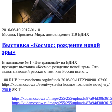
2016-06-10
2017-01-10
Москва, Проспект Мира, домовладение 119
ВДНХ
Выставка «Космос: рождение новой
эры»
В павильоне № 1 «Центральный» на ВДНХ
проходит выставка «Космос: рождение новой эры». Это
захватывающий рассказ о том, как Россия всего…
100
RUB
https://schema.org/InStock
2016-09-11T23:00:00+03:00
https://kudamoscow.ru/event/vystavka-kosmos-rozhdenie-novoj-ery/
250
₽
8K
11
https://kudamoscow.ru/image/255/255/uploads/87a94d30b361
https://kudamoscow.ru/image/255/255/uploads/87a94d30b361