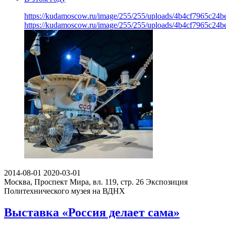
https://kudamoscow.ru/image/255/255/uploads/4b4cf7965c24
https://kudamoscow.ru/image/255/255/uploads/4b4cf7965c24
2014-08-01
2020-03-01
Москва, Проспект Мира, вл. 119, стр. 26
Экспозиция
Политехнического музея на ВДНХ
Выставка «Россия делает сама»