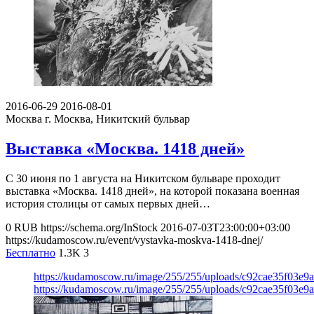
2016-06-29
2016-08-01
Москва
г. Москва, Никитский бульвар
Выставка «Москва. 1418 дней»
С 30 июня по 1 августа на Никитском бульваре проходит
выставка «Москва. 1418 дней», на которой показана военная
история столицы от самых первых дней…
0
RUB
https://schema.org/InStock
2016-07-03T23:00:00+03:00
https://kudamoscow.ru/event/vystavka-moskva-1418-dnej/
Бесплатно
1.3K
3
https://kudamoscow.ru/image/255/255/uploads/c92cae35f03e9
https://kudamoscow.ru/image/255/255/uploads/c92cae35f03e9