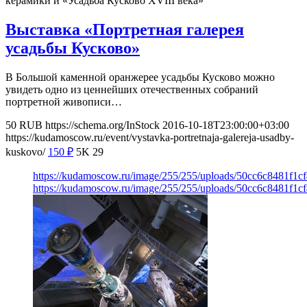
керамики и «Усадьба Кусково XVIII века»
Выставка «Портретная галерея
усадьбы Кусково»
В Большой каменной оранжерее усадьбы Кусково можно
увидеть одно из ценнейших отечественных собраний
портретной живописи…
50
RUB
https://schema.org/InStock
2016-10-18T23:00:00+03:00
https://kudamoscow.ru/event/vystavka-portretnaja-galereja-usadby-
kuskovo/
150
₽
5K
29
https://kudamoscow.ru/image/255/255/uploads/50cc6c8481f1c
https://kudamoscow.ru/image/255/255/uploads/50cc6c8481f1c