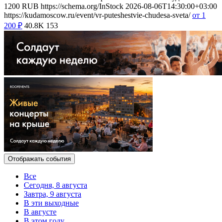
1200
RUB
https://schema.org/InStock
2026-08-06T14:30:00+03:00
https://kudamoscow.ru/event/vr-puteshestvie-chudesa-sveta/
от 1
200
₽
40.8K
153
Отображать события
Все
Сегодня, 8 августа
Завтра, 9 августа
В эти выходные
В августе
В этом году