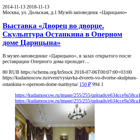
2014-11-13
2018-11-13
Москва, ул. Дольская, д.1
Музей-заповедник «Царицыно»
Выставка «Дворец во дворце.
Скульптура Останкина в Оперном
доме Царицына»
В музее-заповеднике «Царицыно», в залах открытого после
реставрации Оперного дома проходит…
80
RUB
https://schema.org/InStock
2018-07-06T00:07:00+03:00
https://kudamoscow.ru/event/vystavka-dvorets-vo-dvortse-skulptura-
ostankina-v-opernom-dome-tsaritsyna/
150
₽
994
1
https://kudamoscow.ru/image/255/255/uploads/e634cce9a58c
https://kudamoscow.ru/image/255/255/uploads/e634cce9a58c