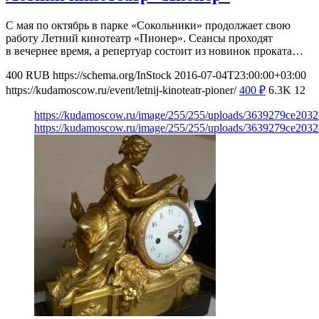
С мая по октябрь в парке «Сокольники» продолжает свою
работу Летний кинотеатр «Пионер». Сеансы проходят
в вечернее время, а репертуар состоит из новинок проката…
400
RUB
https://schema.org/InStock
2016-07-04T23:00:00+03:00
https://kudamoscow.ru/event/letnij-kinoteatr-pioner/
400
₽
6.3K
12
https://kudamoscow.ru/image/255/255/uploads/3639279ce203
https://kudamoscow.ru/image/255/255/uploads/3639279ce203