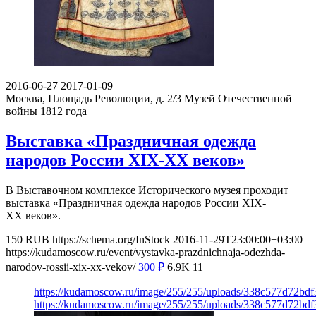
2016-06-27
2017-01-09
Москва, Площадь Революции, д. 2/3
Музей Отечественной
войны 1812 года
Выставка «Праздничная одежда
народов России XIX-XX веков»
В Выставочном комплексе Исторического музея проходит
выставка «Праздничная одежда народов России XIX-
XX веков».
150
RUB
https://schema.org/InStock
2016-11-29T23:00:00+03:00
https://kudamoscow.ru/event/vystavka-prazdnichnaja-odezhda-
narodov-rossii-xix-xx-vekov/
300
₽
6.9K
11
https://kudamoscow.ru/image/255/255/uploads/338c577d72bd
https://kudamoscow.ru/image/255/255/uploads/338c577d72bd