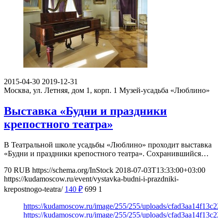
2015-04-30
2019-12-31
Москва, ул. Летняя, дом 1, корп. 1
Музей-усадьба «Люблино»
Выставка «Будни и праздники
крепостного театра»
В Театральной школе усадьбы «Люблино» проходит выставка
«Будни и праздники крепостного театра». Сохранившийся…
70
RUB
https://schema.org/InStock
2018-07-03T13:33:00+03:00
https://kudamoscow.ru/event/vystavka-budni-i-prazdniki-
krepostnogo-teatra/
140
₽
699
1
https://kudamoscow.ru/image/255/255/uploads/cfad3aa14f13c
https://kudamoscow.ru/image/255/255/uploads/cfad3aa14f13c