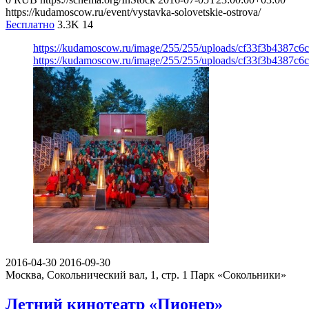
https://kudamoscow.ru/event/vystavka-solovetskie-ostrova/
Бесплатно
3.3K
14
https://kudamoscow.ru/image/255/255/uploads/cf33f3b4387c6
https://kudamoscow.ru/image/255/255/uploads/cf33f3b4387c6
2016-04-30
2016-09-30
Москва, Сокольнический вал, 1, стр. 1
Парк «Сокольники»
Летний кинотеатр «Пионер»