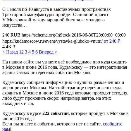
С 1 июля по 10 августа в выставочных пространствах
Трехгорной мануфактуры пройдет Основной проект
V Московской международной биеннале молодого
искусства…
240
RUB
https://schema.org/InStock
2016-06-30T23:00:00+03:00
https://kudamoscow.ru/event/vystavka-gluboko-vnutri/
от 240
₽
4.4K
3
< Назад
1
2
3
4
5
6
Вперед >
На нашем сайте вы узнаете всё необходимое про куда сходить
в Москве в июне 2016 года. Кудамоскоу — это интерактивная
афиша самых интересных событий Москвы.
Кудамоскоу собирает информацию о лучших развлечениях и
мероприятих Москвы. На этой странице перечислены куда
сходить в Москве в июне 2016 года которые проходят сегодня,
либо будут проходить скоро: например завтра, на этих
выходных и т.д.
Кудамоскоу в курсе
222 событий
, которые пройдут в Москве в
июне 2016 года.
Если вы знаете о событии, которого нет на сайте,
сообщите
нам
!