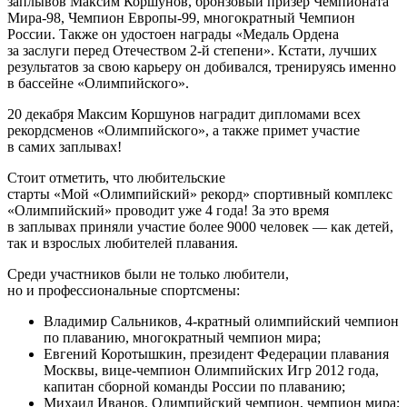
заплывов Максим Коршунов, бронзовый призер Чемпионата
Мира-98, Чемпион Европы-99, многократный Чемпион
России. Также он удостоен награды «Медаль Ордена
за заслуги перед Отечеством 2-й степени». Кстати, лучших
результатов за свою карьеру он добивался, тренируясь именно
в бассейне «Олимпийского».
20 декабря Максим Коршунов наградит дипломами всех
рекордсменов «Олимпийского», а также примет участие
в самих заплывах!
Стоит отметить, что любительские
старты «Мой «Олимпийский» рекорд» спортивный комплекс
«Олимпийский» проводит уже 4 года! За это время
в заплывах приняли участие более 9000 человек — как детей,
так и взрослых любителей плавания.
Среди участников были не только любители,
но и профессиональные спортсмены:
Владимир Сальников, 4-кратный олимпийский чемпион
по плаванию, многократный чемпион мира;
Евгений Коротышкин, президент Федерации плавания
Москвы, вице-чемпион Олимпийских Игр 2012 года,
капитан сборной команды России по плаванию;
Михаил Иванов, Олимпийский чемпион, чемпион мира;