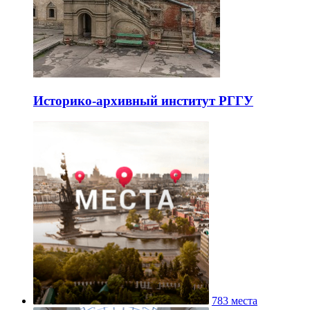
Историко-архивный институт РГГУ
783 места