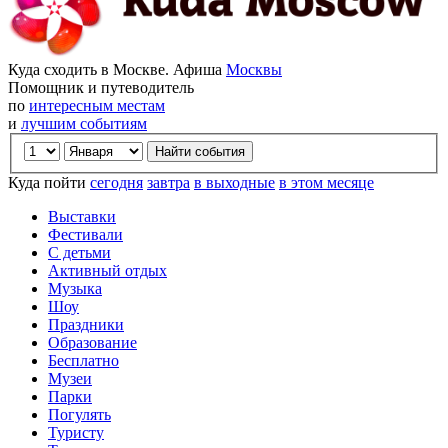
Куда сходить в Москве. Афиша
Москвы
Помощник и путеводитель
по
интересным местам
и
лучшим событиям
Куда пойти
сегодня
завтра
в выходные
в этом месяце
Выставки
Фестивали
С детьми
Активный отдых
Музыка
Шоу
Праздники
Образование
Бесплатно
Музеи
Парки
Погулять
Туристу