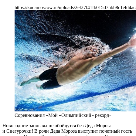
https://kudamoscow.ru/uploads/2ef27f41fb015d75bb8c1efd4ac
Соревнования «Мой «Олимпийский» рекорд»
Новогодние заплывы не обойдутся без Деда Мороза
и Снегурочки! В роли Деда Мороза выступит почетный гость