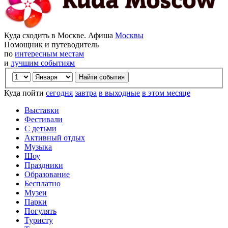
Куда сходить в Москве. Афиша
Москвы
Помощник и путеводитель
по
интересным местам
и
лучшим событиям
Куда пойти
сегодня
завтра
в выходные
в этом месяце
Выставки
Фестивали
С детьми
Активный отдых
Музыка
Шоу
Праздники
Образование
Бесплатно
Музеи
Парки
Погулять
Туристу