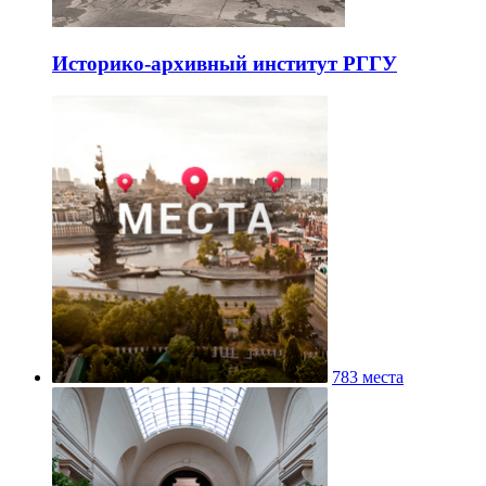
Историко-архивный институт РГГУ
783 места