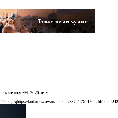
кальное шоу «MTV 20 лет».
255ebd.jpg
https://kudamoscow.ru/uploads/337a4f76147d42bffbcbdf24