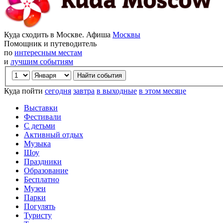
Куда сходить в Москве. Афиша
Москвы
Помощник и путеводитель
по
интересным местам
и
лучшим событиям
Куда пойти
сегодня
завтра
в выходные
в этом месяце
Выставки
Фестивали
С детьми
Активный отдых
Музыка
Шоу
Праздники
Образование
Бесплатно
Музеи
Парки
Погулять
Туристу