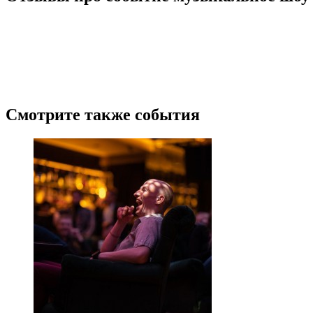
/
4.5
4
Новые
Лучшие
Ранее
Пожалуйста, оставьте подробный отзыв или комментарий, чтобы д
посещение.
Поделитесь с своими впечатлениями от посещения. Напишите о то
расскажите об их впечатлениях.
Будьте корректны, и соблюдайте правила приличия.
Смотрите также события