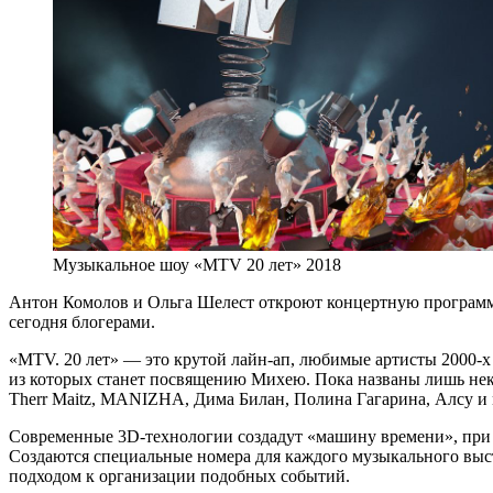
Музыкальное шоу «MTV 20 лет» 2018
Антон Комолов и Ольга Шелест откроют концертную программу
сегодня блогерами.
«MTV. 20 лет» — это крутой лайн-ап, любимые артисты 2000-
из которых станет посвящению Михею. Пока названы лишь неко
Therr Maitz, МANIZHA, Дима Билан, Полина Гагарина, Алсу и 
Современные 3D-технологии создадут «машину времени», при п
Создаются специальные номера для каждого музыкального выс
подходом к организации подобных событий.