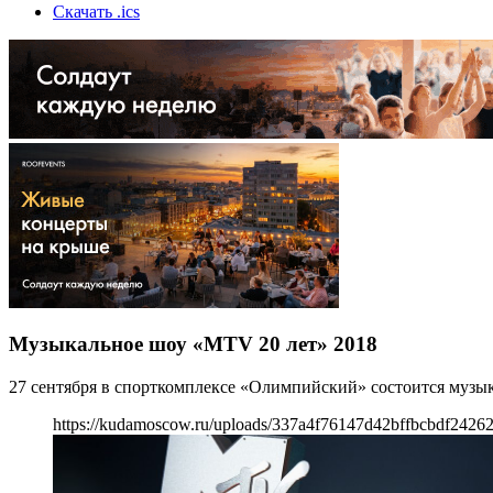
Скачать .ics
Музыкальное шоу «MTV 20 лет» 2018
27 сентября в спорткомплексе «Олимпийский» состоится музы
https://kudamoscow.ru/uploads/337a4f76147d42bffbcbdf2426