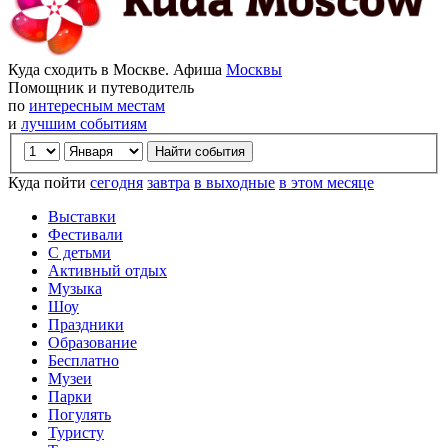
Куда сходить в Москве. Афиша
Москвы
Помощник и путеводитель
по
интересным местам
и
лучшим событиям
Куда пойти
сегодня
завтра
в выходные
в этом месяце
Выставки
Фестивали
С детьми
Активный отдых
Музыка
Шоу
Праздники
Образование
Бесплатно
Музеи
Парки
Погулять
Туристу