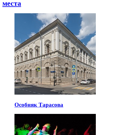
места
Особняк Тарасова