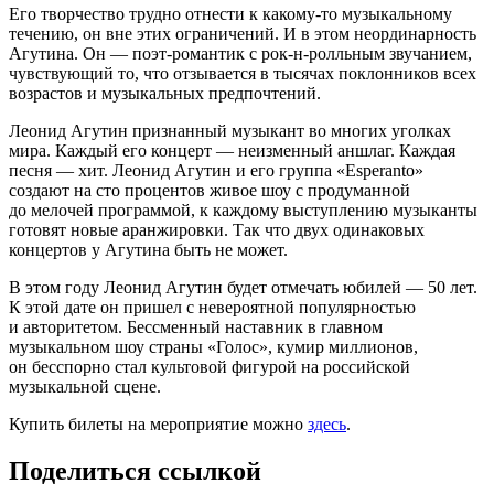
Его творчество трудно отнести к какому-то музыкальному
течению, он вне этих ограничений. И в этом неординарность
Агутина. Он — поэт-романтик с рок-н-ролльным звучанием,
чувствующий то, что отзывается в тысячах поклонников всех
возрастов и музыкальных предпочтений.
Леонид Агутин признанный музыкант во многих уголках
мира. Каждый его концерт — неизменный аншлаг. Каждая
песня — хит. Леонид Агутин и его группа «Esperanto»
создают на сто процентов живое шоу с продуманной
до мелочей программой, к каждому выступлению музыканты
готовят новые аранжировки. Так что двух одинаковых
концертов у Агутина быть не может.
В этом году Леонид Агутин будет отмечать юбилей — 50 лет.
К этой дате он пришел с невероятной популярностью
и авторитетом. Бессменный наставник в главном
музыкальном шоу страны «Голос», кумир миллионов,
он бесспорно стал культовой фигурой на российской
музыкальной сцене.
Купить билеты на мероприятие можно
здесь
.
Поделиться ссылкой