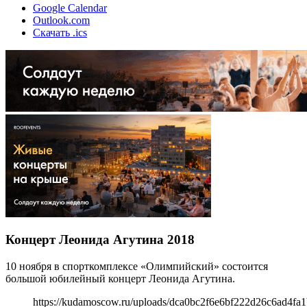
Google Calendar
Outlook.com
Скачать .ics
Концерт Леонида Агутина 2018
10 ноября в спорткомплексе «Олимпийский» состоится
большой юбилейный концерт Леонида Агутина.
https://kudamoscow.ru/uploads/dca0bc2f6e6bf222d26c6ad4fa1