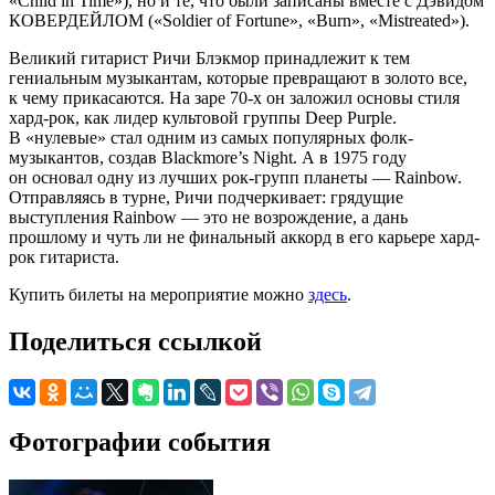
«Child in Time»), но и те, что были записаны вместе с Дэвидом
КОВЕРДЕЙЛОМ («Soldier of Fortune», «Burn», «Mistreated»).
Великий гитарист Ричи Блэкмор принадлежит к тем
гениальным музыкантам, которые превращают в золото все,
к чему прикасаются. На заре 70-х он заложил основы стиля
хард-рок, как лидер культовой группы Deep Purple.
В «нулевые» стал одним из самых популярных фолк-
музыкантов, создав Blackmore’s Night. А в 1975 году
он основал одну из лучших рок-групп планеты — Rainbow.
Отправляясь в турне, Ричи подчеркивает: грядущие
выступления Rainbow — это не возрождение, а дань
прошлому и чуть ли не финальный аккорд в его карьере хард-
рок гитариста.
Купить билеты на мероприятие можно
здесь
.
Поделиться ссылкой
Фотографии события