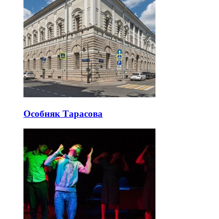
Особняк Тарасова