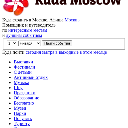
Куда сходить в Москве. Афиша
Москвы
Помощник и путеводитель
по
интересным местам
и
лучшим событиям
Куда пойти
сегодня
завтра
в выходные
в этом месяце
Выставки
Фестивали
С детьми
Активный отдых
Музыка
Шоу
Праздники
Образование
Бесплатно
Музеи
Парки
Погулять
Туристу