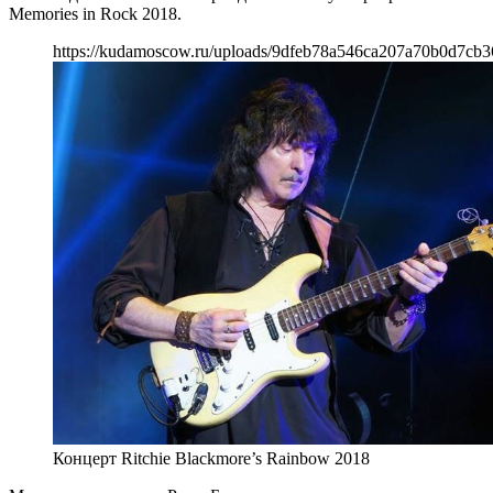
Memories in Rock 2018.
https://kudamoscow.ru/uploads/9dfeb78a546ca207a70b0d7cb3
Концерт Ritchie Blackmore’s Rainbow 2018