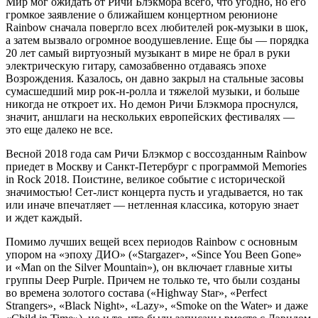
Мир мог ожидать от Ричи Блэкмора всего, что угодно, но его
громкое заявление о ближайшем концертном реюнионе
Rainbow сначала повергло всех любителей рок-музыки в шок,
а затем вызвало огромное воодушевление. Еще бы — порядка
20 лет самый виртуозный музыкант в мире не брал в руки
электрическую гитару, самозабвенно отдаваясь эпохе
Возрождения. Казалось, он давно закрыл на стальные засовы
сумасшедший мир рок-н-ролла и тяжелой музыки, и больше
никогда не откроет их. Но демон Ричи Блэкмора проснулся,
значит, аншлаги на нескольких европейских фестивалях —
это еще далеко не все.
Весной 2018 года сам Ричи Блэкмор с воссозданным Rainbow
приедет в Москву и Санкт-Петербург с программой Memories
in Rock 2018. Поистине, великое событие с исторической
значимостью! Сет-лист концерта пусть и угадывается, но так
или иначе впечатляет — нетленная классика, которую знает
и ждет каждый.
Помимо лучших вещей всех периодов Rainbow с основным
упором на «эпоху ДИО» («Stargazer», «Since You Been Gone»
и «Man on the Silver Mountain»), он включает главные хиты
группы Deep Purple. Причем не только те, что были созданы
во времена золотого состава («Highway Star», «Perfect
Strangers», «Black Night», «Lazy», «Smoke on the Water» и даже