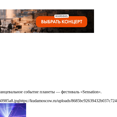
анцевальное событие планеты — фестиваль «Sensation».
60985a8.jpg
https://kudamoscow.ru/uploads/8685bc92639432b037c724