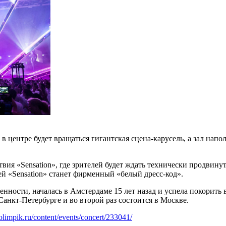
: в центре будет вращаться гигантская сцена-карусель, а зал на
ия «Sensation», где зрителей будет ждать технически продвину
ей «Sensation» станет фирменный «белый дресс-код».
енности, началась в Амстердаме 15 лет назад и успела покорить 
 Санкт-Петербурге и во второй раз состоится в Москве.
olimpik.ru/content/events/concert/233041/