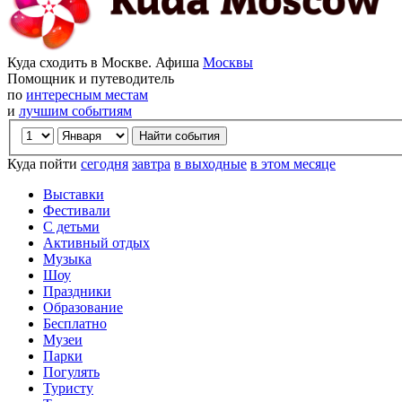
Куда сходить в Москве. Афиша
Москвы
Помощник и путеводитель
по
интересным местам
и
лучшим событиям
Куда пойти
сегодня
завтра
в выходные
в этом месяце
Выставки
Фестивали
С детьми
Активный отдых
Музыка
Шоу
Праздники
Образование
Бесплатно
Музеи
Парки
Погулять
Туристу