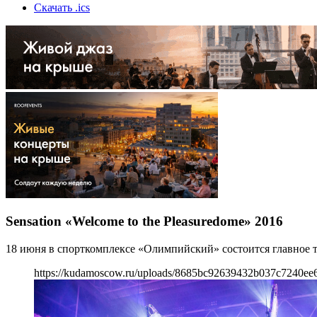
Скачать .ics
Sensation «Welcome to the Pleasuredome» 2016
18 июня в спорткомплексе «Олимпийский» состоится главное т
https://kudamoscow.ru/uploads/8685bc92639432b037c7240ee