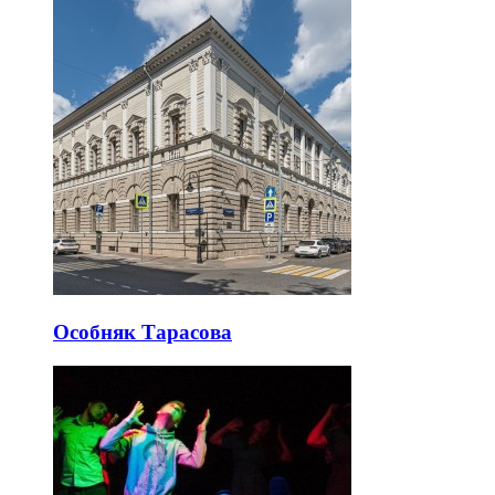
Особняк Тарасова