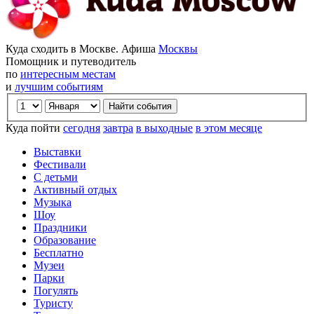
Куда сходить в Москве. Афиша
Москвы
Помощник и путеводитель
по
интересным местам
и
лучшим событиям
Куда пойти
сегодня
завтра
в выходные
в этом месяце
Выставки
Фестивали
С детьми
Активный отдых
Музыка
Шоу
Праздники
Образование
Бесплатно
Музеи
Парки
Погулять
Туристу