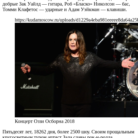
добрые Зак Уайлд — гитара, Роб «Бласко» Николсон — бас,
Томми Клафетос — ударные и Адам Уэйкман — клавиши.
https://kudamoscow.ru/uploads/d1229a4eba981eeeee8da64a25
Концерт Оззи Осборна 2018
Пятьдесят лет, 18262 дня, более 2500 шоу. Своим прощальным
кругосветным туром артист Зала славы рок-н-ролла