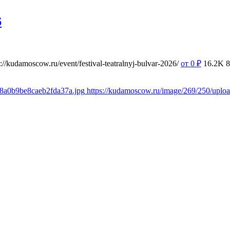
6
s://kudamoscow.ru/event/festival-teatralnyj-bulvar-2026/
от 0
₽
16.2K
8
38a0b9be8caeb2fda37a.jpg
https://kudamoscow.ru/image/269/250/upl