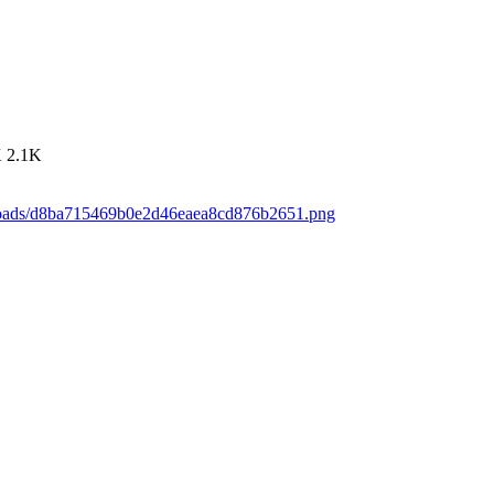
K
2.1K
ploads/d8ba715469b0e2d46eaea8cd876b2651.png