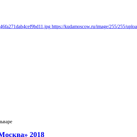
a46fa271dab4cef9bd11.jpg
https://kudamoscow.ru/image/255/255/upl
льваре
Москва» 2018