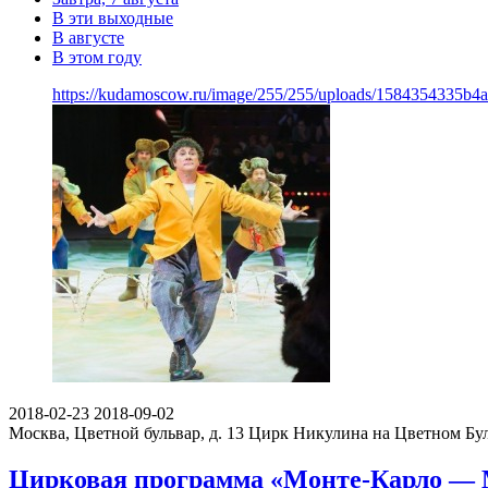
В эти выходные
В августе
В этом году
https://kudamoscow.ru/image/255/255/uploads/1584354335b4
2018-02-23
2018-09-02
Москва, Цветной бульвар, д. 13
Цирк Никулина на Цветном Бу
Цирковая программа «Монте-Карло — 