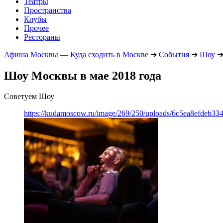
Театры
Пространства
Клубы
Прочее
Рестораны
Афиша Москвы — Куда сходить в Москве
➔
События
➔
Шоу
Шоу Москвы в мае 2018 года
Советуем Шоу
https://kudamoscow.ru/image/269/250/uploads/6c5ea8efdeb3