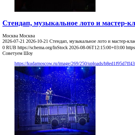
Стендап, музыкальное лото и мастер-к
Москва
Москва
2026-07-21
2026-10-21
Стендап, музыкальное лото и мастер-кл
0
RUB
https://schema.org/InStock
2026-08-06T12:15:00+03:00
http
Советуем Шоу
https://kudamoscow.ru/image/269/250/uploads/b8ed1f95d7ff