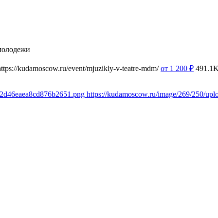
молодежи
https://kudamoscow.ru/event/mjuzikly-v-teatre-mdm/
от 1 200
₽
491.1
0e2d46eaea8cd876b2651.png
https://kudamoscow.ru/image/269/250/u