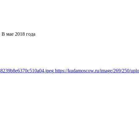
➔
В мае 2018 года
348239b8e6370c510a04.jpeg
https://kudamoscow.ru/image/269/250/up