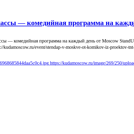
лассы — комедийная программа на кажд
ассы — комедийная программа на каждый день от Moscow Stand
s://kudamoscow.ru/event/stendap-v-moskve-ot-komikov-iz-proektov-tnt-
436968685844daa5c0c4.jpg
https://kudamoscow.ru/image/269/250/upl