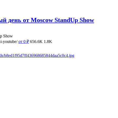
ый день от Moscow StandUp Show
Up Show
i-youtube/
от 0
₽
656.6K
1.8K
oads/b8ed1f95d7ff436968685844daa5c0c4.jpg