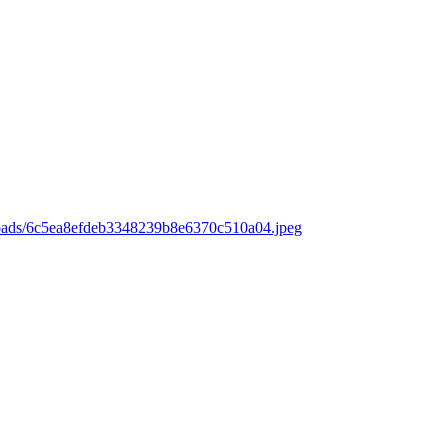
loads/6c5ea8efdeb3348239b8e6370c510a04.jpeg