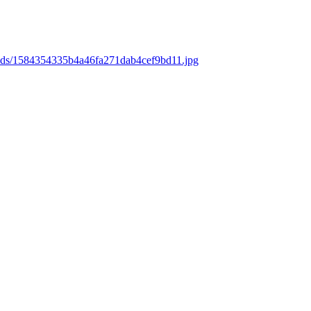
oads/1584354335b4a46fa271dab4cef9bd11.jpg