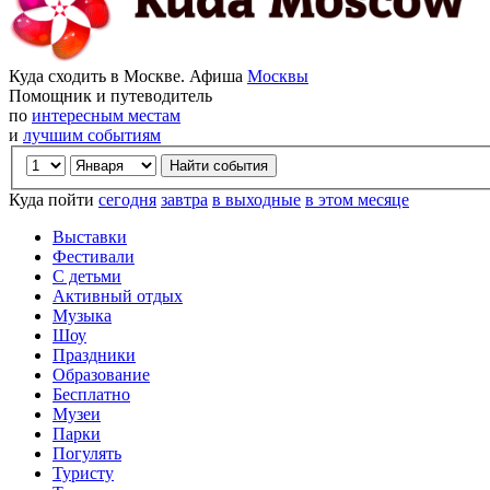
Куда сходить в Москве. Афиша
Москвы
Помощник и путеводитель
по
интересным местам
и
лучшим событиям
Куда пойти
сегодня
завтра
в выходные
в этом месяце
Выставки
Фестивали
С детьми
Активный отдых
Музыка
Шоу
Праздники
Образование
Бесплатно
Музеи
Парки
Погулять
Туристу