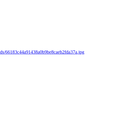
oads/66183c44a91438a0b9be8caeb2fda37a.jpg