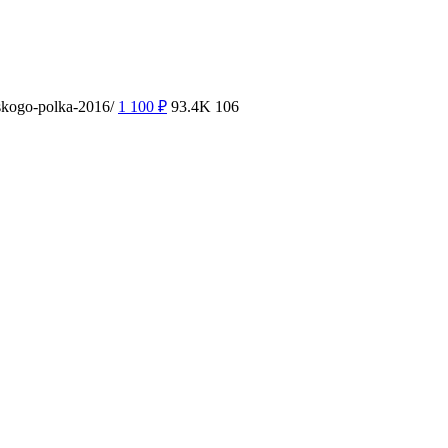
skogo-polka-2016/
1 100
₽
93.4K
106