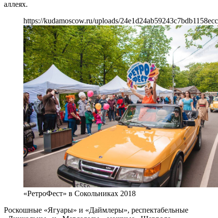
аллеях.
https://kudamoscow.ru/uploads/24e1d24ab59243c7bdb1158ecc
«РетроФест» в Сокольниках 2018
Роскошные «Ягуары» и «Даймлеры», респектабельные