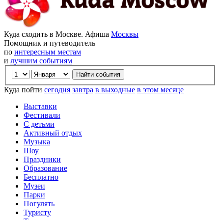
Куда сходить в Москве. Афиша
Москвы
Помощник и путеводитель
по
интересным местам
и
лучшим событиям
Куда пойти
сегодня
завтра
в выходные
в этом месяце
Выставки
Фестивали
С детьми
Активный отдых
Музыка
Шоу
Праздники
Образование
Бесплатно
Музеи
Парки
Погулять
Туристу