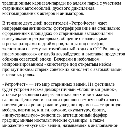
традиционные карнавал-парады по аллеям парка с участием
старинных автомобилей, духового диксиленда,
костюмированных актеров и аниматоров.
В течение двух дней посетителей «РетроФеста» ждет
непрерывная активность: фотографирование на специально
оформленных площадках со старинными автомобилями
и девушками в ретронарядах, общение с владельцами
и реставраторами олдтаймеров, танцы под патефон,
экспозиция на тему «автомобильный отдых в СССР», «шоу
пневмоподвесок» от клуба лоурайдеров и выставка предметов
обихода советской эпохи. Вечерами в небольшом
импровизированном «кинотеатре под открытым небом»
пройдут показы старых советских кинолент с автомобилями
в главных ролях.
«РетроФест» — это мир старинных вещей. На фестивале
будет устроен весьма демократичный «блошиный рынок»,
а также роскошная галерея антикварных и винтажных
салонов. Ценители и знатоки прошлого смогут найти здесь
настоящие сокровища давно ушедших времен — старинную
мебель, картины, книги, оружие, скульптуру, бронзу,
«индустриальную» живопись, агитационный фарфор,
графику, милые ностальгические сувениры, а также
множество «вкусных» вещиц, называемых в англоязычной