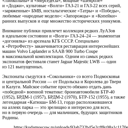
«Линкольны» и «Мерседесы», мощные «Шевроле»
и «Доджи», культовые «Волги» ГАЗ-21 и ГАЗ-22 всех серий,
«заряженные» БМВ, ностальгические «Татры» и «Победы»,
любимые «народные модели»: «Запорожцы» и «Копейки»
ранних выпусков и еще множество исторических уникумов.
Внимание публики привлечет коллекция редких ЛуАЗов
в идеальном состоянии и «Волга» ГАЗ-24–24 — знаменитая
«догонялка» из арсенала КГБ СССР. Специально
к «РетроФесту» заканчивается реставрация интереснейших
машин Volvo Laplander и SAAB 900 Turbo Coupe
в максимальной комплектации. Одним из самых редких
экспонатов фестиваля станет Jaguar Majestic LWB — один
из 121 выпущенных.
Экспонаты съедутся в «Сокольники» со всего Подмосковья
и центральной России — от Подольска и Королева до Твери
и Калуги. Майское событие просто обязано отдать дань
«победной» военной тематике: бронеавтомобили БТР-40
(1952), БРДМ-1 (1957), БРДМ-2 (1970), БТР-152 (1955), а также
легендарная «Катюша» БМ-13, гордо расположившиеся
на аллеях парка — это зрелищно и интересно для всех,
но в первую очередь — для мальчишек, будущих защитников
Родины.
https://kudamoscow.ru/uploads/93ab732b45e2cff8c08a1c1170