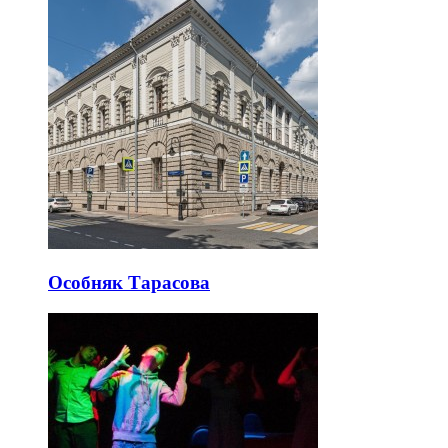
Особняк Тарасова