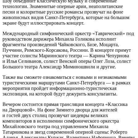
Шоу объединит классическую музыку и современные
технологии. Знаменитые оперные арии, неаполитанские
песни и колоритные русские романсы прозвучат на фоне
живописных видов Санкт-Петербурга, которые на большом
экране будут иллюстрировать концерт.
Международный симфонический оркестр «Таврический» под
руководством дирижера Михаила Голикова исполнит
фрагменты произведений Чайковского, Бизе, Моцарта,
Пуччини, Римского-Корсакова, Россини. В концерте примут
участие солисты Мариинского театра — Карина Чепурнова
и Илья Селиванов, солист Венской оперы Олег Лоза, солист
Большого театра Александр Миминошвили и другие.
Также вы сможете ознакомиться с новыми и незнакомыми
туристическими маршрутами Санкт-Петербурга — в рамках
мероприятия пройдет информационно-туристическая
экспозиция, на которой будут дежурить консультанты.
Вечером состоится прямая трансляция концерта «Классика
на Дворцовой». На фоне Зимнего дворца для жителей
и гостей двух столиц прозвучат шедевры великих
композиторов в исполнении симфонического оркестра
Михайловского театра под управлением Михаила
Татарникова и звезд современной оперной сцены: Роберто
Аланья, Александры Куржак, Валентины Нафорницэ, Венеры