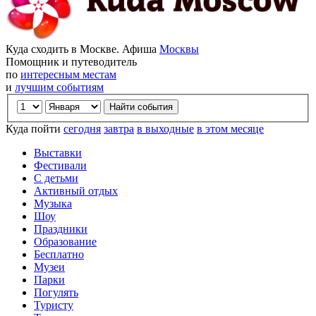
Куда сходить в Москве. Афиша
Москвы
Помощник и путеводитель
по
интересным местам
и
лучшим событиям
Куда пойти
сегодня
завтра
в выходные
в этом месяце
Выставки
Фестивали
С детьми
Активный отдых
Музыка
Шоу
Праздники
Образование
Бесплатно
Музеи
Парки
Погулять
Туристу