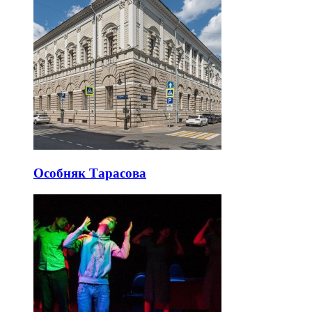
Особняк Тарасова