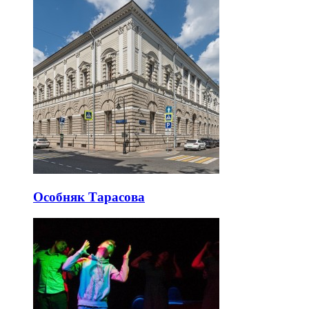
Особняк Тарасова