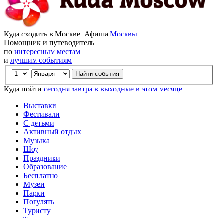
Куда сходить в Москве. Афиша
Москвы
Помощник и путеводитель
по
интересным местам
и
лучшим событиям
Куда пойти
сегодня
завтра
в выходные
в этом месяце
Выставки
Фестивали
С детьми
Активный отдых
Музыка
Шоу
Праздники
Образование
Бесплатно
Музеи
Парки
Погулять
Туристу