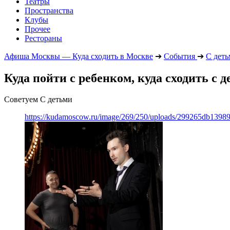
Театры
Пространства
Клубы
Прочее
Рестораны
Афиша Москвы — Куда сходить в Москве
➔
События
➔
С дет
Куда пойти с ребенком, куда сходить с д
Советуем С детьми
https://kudamoscow.ru/image/269/250/uploads/299265db139