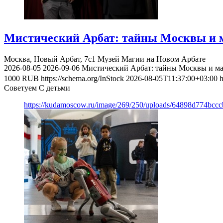
Мистический Арбат: тайны Москвы и м
Москва, Новый Арбат, 7с1
Музей Магии на Новом Арбате
2026-08-05
2026-09-06
Мистический Арбат: тайны Москвы и ма
1000
RUB
https://schema.org/InStock
2026-08-05T11:37:00+03:00
h
Советуем С детьми
https://kudamoscow.ru/image/269/250/uploads/64898d774bc