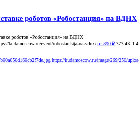
ставке роботов «Робостанция» на ВДНХ
тавке роботов «Робостанция» на ВДНХ
tps://kudamoscow.ru/event/robostantsija-na-vdnx/
от 890
₽
373.4K
1.
8fb90a050d169cb2f7de.jpg
https://kudamoscow.ru/image/269/250/upl