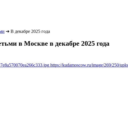
ьми
➔
В декабре 2025 года
етьми в Москве в декабре 2025 года
897e8a570070ea266c333.jpg
https://kudamoscow.ru/image/269/250/up