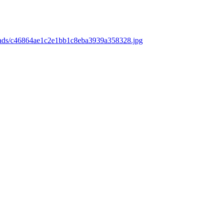
loads/c46864ae1c2e1bb1c8eba3939a358328.jpg