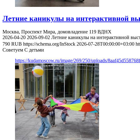
Летние каникулы на интерактивной вы
Москва, Проспект Мира, домовладение 119
ВДНХ
2026-04-20
2026-09-02
Летние каникулы на интерактивной выс
790
RUB
https://schema.org/InStock
2026-07-28T00:00:00+03:00
ht
Советуем С детьми
https://kudamoscow.ru/image/269/250/uploads/8aaf45d55876