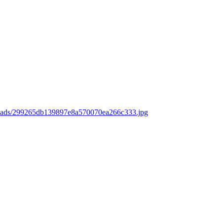
loads/299265db139897e8a570070ea266c333.jpg