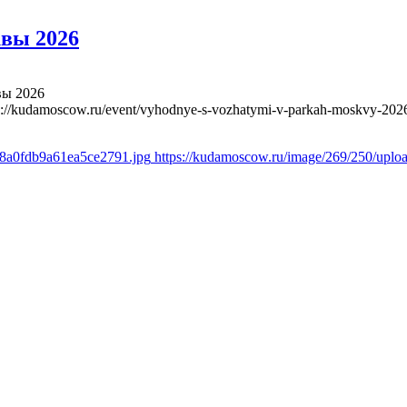
вы 2026
вы 2026
s://kudamoscow.ru/event/vyhodnye-s-vozhatymi-v-parkah-moskvy-202
d8a0fdb9a61ea5ce2791.jpg
https://kudamoscow.ru/image/269/250/upl