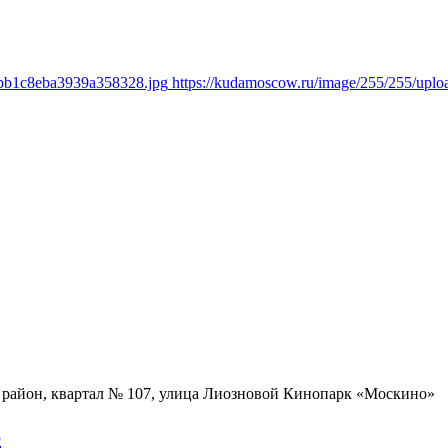
1bb1c8eba3939a358328.jpg
https://kudamoscow.ru/image/255/255/up
район, квартал № 107, улица Лиозновой
Кинопарк «Москино»
6