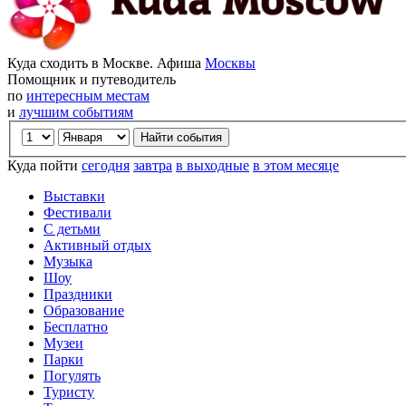
Куда сходить в Москве. Афиша
Москвы
Помощник и путеводитель
по
интересным местам
и
лучшим событиям
Куда пойти
сегодня
завтра
в выходные
в этом месяце
Выставки
Фестивали
С детьми
Активный отдых
Музыка
Шоу
Праздники
Образование
Бесплатно
Музеи
Парки
Погулять
Туристу