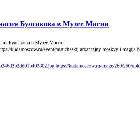
агия Булгакова в Музее Магии
гия Булгакова в Музее Магии
ttps://kudamoscow.ru/event/misticheskij-arbat-tajny-moskvy-i-magija
ccb246d3b2dd91b403802.jpg
https://kudamoscow.ru/image/269/250/u