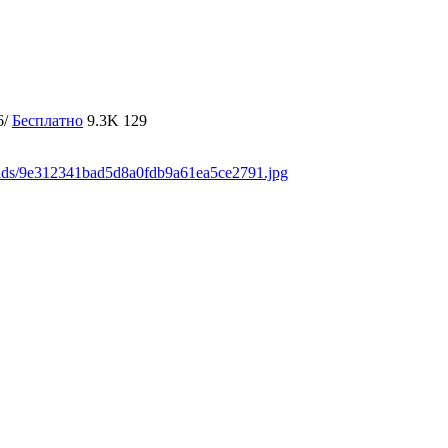
6/
Бесплатно
9.3K
129
oads/9e312341bad5d8a0fdb9a61ea5ce2791.jpg