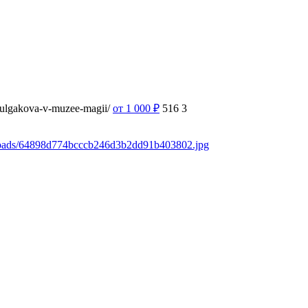
-bulgakova-v-muzee-magii/
от 1 000
₽
516
3
ploads/64898d774bcccb246d3b2dd91b403802.jpg