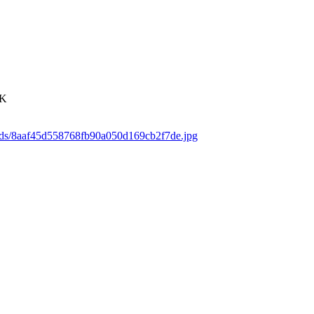
4K
oads/8aaf45d558768fb90a050d169cb2f7de.jpg