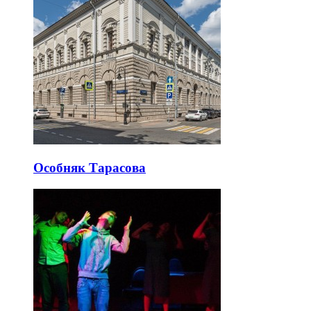
Особняк Тарасова