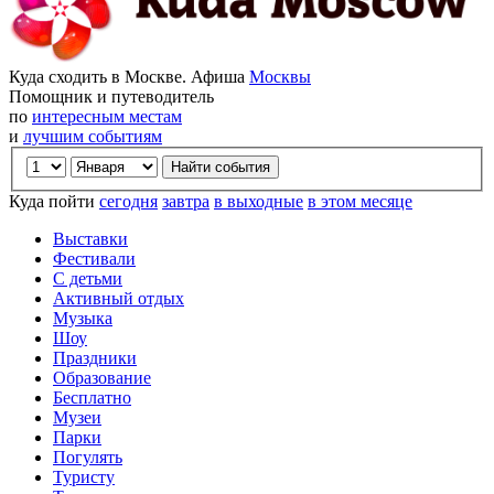
Куда сходить в Москве. Афиша
Москвы
Помощник и путеводитель
по
интересным местам
и
лучшим событиям
Куда пойти
сегодня
завтра
в выходные
в этом месяце
Выставки
Фестивали
С детьми
Активный отдых
Музыка
Шоу
Праздники
Образование
Бесплатно
Музеи
Парки
Погулять
Туристу