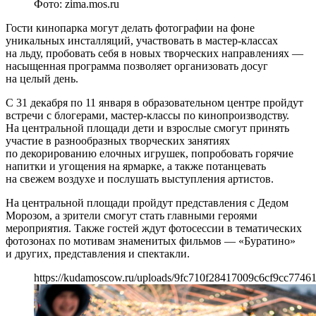
Фото: zima.mos.ru
Гости кинопарка могут делать фотографии на фоне
уникальных инсталляций, участвовать в мастер-классах
на льду, пробовать себя в новых творческих направлениях —
насыщенная программа позволяет организовать досуг
на целый день.
С 31 декабря по 11 января в образовательном центре пройдут
встречи с блогерами, мастер-классы по кинопроизводству.
На центральной площади дети и взрослые смогут принять
участие в разнообразных творческих занятиях
по декорированию елочных игрушек, попробовать горячие
напитки и угощения на ярмарке, а также потанцевать
на свежем воздухе и послушать выступления артистов.
На центральной площади пройдут представления с Дедом
Морозом, а зрители смогут стать главными героями
мероприятия. Также гостей ждут фотосессии в тематических
фотозонах по мотивам знаменитых фильмов — «Буратино»
и других, представления и спектакли.
https://kudamoscow.ru/uploads/9fc710f28417009c6cf9cc77461