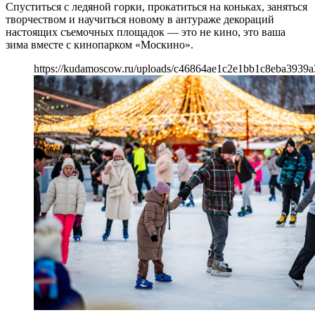
Спуститься с ледяной горки, прокатиться на коньках, заняться
творчеством и научиться новому в антураже декораций
настоящих съемочных площадок — это не кино, это ваша
зима вместе с кинопарком «Москино».
https://kudamoscow.ru/uploads/c46864ae1c2e1bb1c8eba3939a