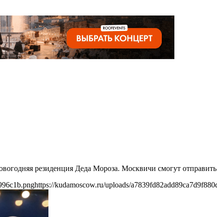
новогодняя резиденция Деда Мороза. Москвичи смогут отправить
996c1b.png
https://kudamoscow.ru/uploads/a7839fd82add89ca7d9f88