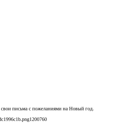
 свои письма с пожеланиями на Новый год.
0dc1996c1b.png
1200
760