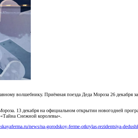
лавному волшебнику. Приёмная поезда Деда Мороза 26 декабря з
ороза. 13 декабря на официальном открытии новогодней прогр
 «Тайна Снежной королевы».
odskayaferma.ru/news/na-gorodskoy-ferme-otkrylas-rezidentsiya-dedus