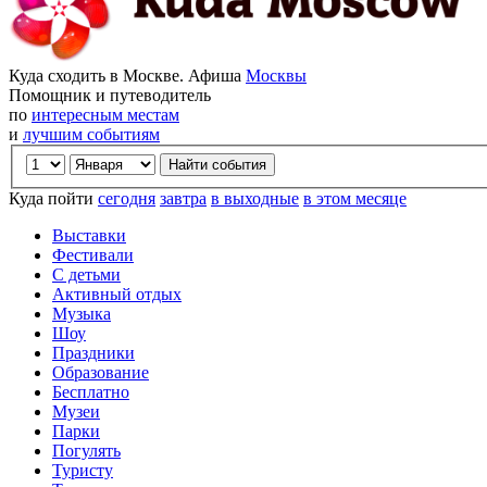
Куда сходить в Москве. Афиша
Москвы
Помощник и путеводитель
по
интересным местам
и
лучшим событиям
Куда пойти
сегодня
завтра
в выходные
в этом месяце
Выставки
Фестивали
С детьми
Активный отдых
Музыка
Шоу
Праздники
Образование
Бесплатно
Музеи
Парки
Погулять
Туристу