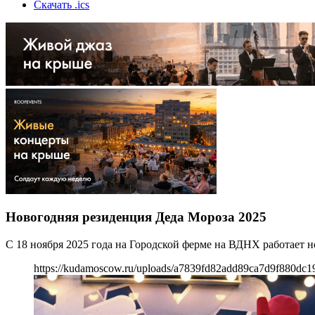
Скачать .ics
Новогодняя резиденция Деда Мороза 2025
С 18 ноября 2025 года на Городской ферме на ВДНХ работает 
https://kudamoscow.ru/uploads/a7839fd82add89ca7d9f880dc1