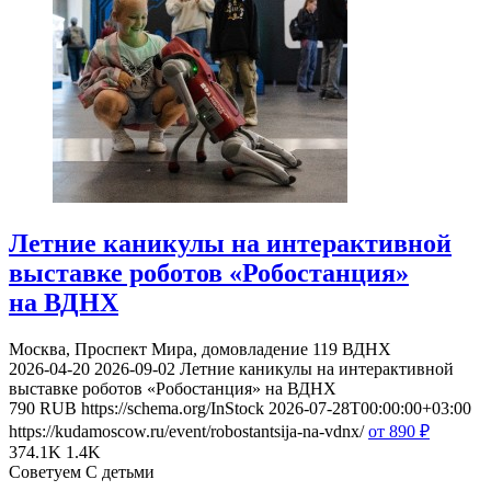
Летние каникулы на интерактивной
выставке роботов «Робостанция»
на ВДНХ
Москва, Проспект Мира, домовладение 119
ВДНХ
2026-04-20
2026-09-02
Летние каникулы на интерактивной
выставке роботов «Робостанция» на ВДНХ
790
RUB
https://schema.org/InStock
2026-07-28T00:00:00+03:00
https://kudamoscow.ru/event/robostantsija-na-vdnx/
от 890
₽
374.1K
1.4K
Советуем С детьми