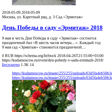
2018-05-09
2018-05-09
Москва, ул. Каретный ряд, д. 3
Сад «Эрмитаж»
День Победы в саду «Эрмитаж» 2018
9 мая в честь Дня Победы в саду «Эрмитаж» состоится
праздничный бал «В шесть часов вечера…». Каждый год
9 мая сад «Эрмитаж» становится праздничной…
0
RUB
https://schema.org/InStock
2018-04-26T21:55:00+03:00
https://kudamoscow.ru/event/den-pobedy-v-sadu-ermitazh-2018/
Бесплатно
1.3K
14
https://kudamoscow.ru/image/255/255/uploads/63d5fa4eb50b
https://kudamoscow.ru/image/255/255/uploads/63d5fa4eb50b