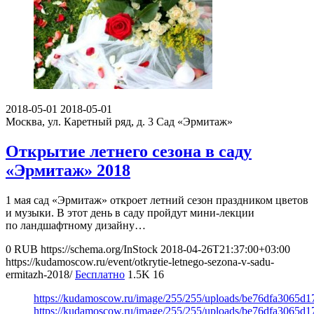
2018-05-01
2018-05-01
Москва, ул. Каретный ряд, д. 3
Сад «Эрмитаж»
Открытие летнего сезона в саду
«Эрмитаж» 2018
1 мая сад «Эрмитаж» откроет летний сезон праздником цветов
и музыки. В этот день в саду пройдут мини-лекции
по ландшафтному дизайну…
0
RUB
https://schema.org/InStock
2018-04-26T21:37:00+03:00
https://kudamoscow.ru/event/otkrytie-letnego-sezona-v-sadu-
ermitazh-2018/
Бесплатно
1.5K
16
https://kudamoscow.ru/image/255/255/uploads/be76dfa3065d
https://kudamoscow.ru/image/255/255/uploads/be76dfa3065d