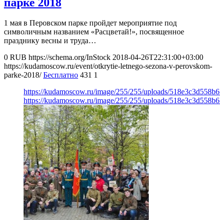
парке 2018
1 мая в Перовском парке пройдет мероприятие под
символичным названием «Расцветай!», посвященное
празднику весны и труда…
0
RUB
https://schema.org/InStock
2018-04-26T22:31:00+03:00
https://kudamoscow.ru/event/otkrytie-letnego-sezona-v-perovskom-
parke-2018/
Бесплатно
431
1
https://kudamoscow.ru/image/255/255/uploads/518e3c3d558b
https://kudamoscow.ru/image/255/255/uploads/518e3c3d558b