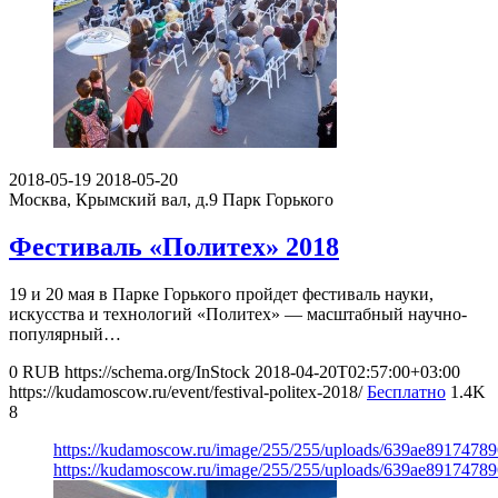
2018-05-19
2018-05-20
Москва, Крымский вал, д.9
Парк Горького
Фестиваль «Политех» 2018
19 и 20 мая в Парке Горького пройдет фестиваль науки,
искусства и технологий «Политех» — масштабный научно-
популярный…
0
RUB
https://schema.org/InStock
2018-04-20T02:57:00+03:00
https://kudamoscow.ru/event/festival-politex-2018/
Бесплатно
1.4K
8
https://kudamoscow.ru/image/255/255/uploads/639ae891747
https://kudamoscow.ru/image/255/255/uploads/639ae891747