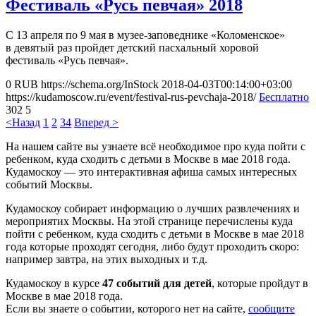
Фестиваль «Русь певчая» 2018
С 13 апреля по 9 мая в музее-заповеднике «Коломенское»
в девятый раз пройдет детский пасхальный хоровой
фестиваль «Русь певчая».
0
RUB
https://schema.org/InStock
2018-04-03T00:14:00+03:00
https://kudamoscow.ru/event/festival-rus-pevchaja-2018/
Бесплатно
302
5
<Назад
1
2
3
4
Вперед >
На нашем сайте вы узнаете всё необходимое про куда пойти с
ребенком, куда сходить с детьми в Москве в мае 2018 года.
Кудамоскоу — это интерактивная афиша самых интересных
событий Москвы.
Кудамоскоу собирает информацию о лучших развлечениях и
мероприятих Москвы. На этой странице перечислены куда
пойти с ребенком, куда сходить с детьми в Москве в мае 2018
года которые проходят сегодня, либо будут проходить скоро:
например завтра, на этих выходных и т.д.
Кудамоскоу в курсе
47 событий для детей
, которые пройдут в
Москве в мае 2018 года.
Если вы знаете о событии, которого нет на сайте,
сообщите