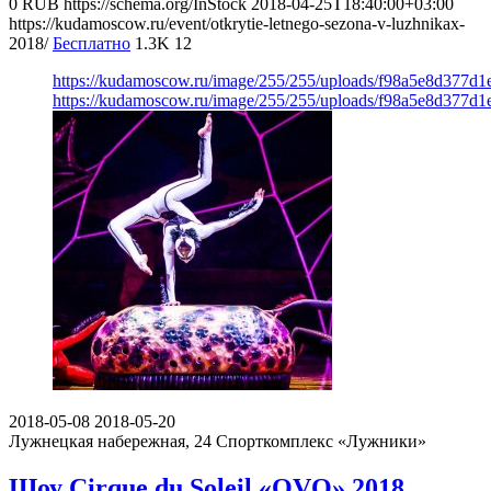
0
RUB
https://schema.org/InStock
2018-04-25T18:40:00+03:00
https://kudamoscow.ru/event/otkrytie-letnego-sezona-v-luzhnikax-
2018/
Бесплатно
1.3K
12
https://kudamoscow.ru/image/255/255/uploads/f98a5e8d377d
https://kudamoscow.ru/image/255/255/uploads/f98a5e8d377d
2018-05-08
2018-05-20
Лужнецкая набережная, 24
Спорткомплекс «Лужники»
Шоу Cirque du Soleil «OVO» 2018