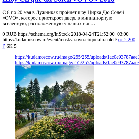
С 8 по 20 мая в Лужниках пройдет шоу Цирка Дю Солей
«OVO», которое приоткроет дверь в миниатюрную
вселенную, расположенную у наших ног…
0
RUB
https://schema.org/InStock
2018-04-24T21:52:00+03:00
https://kudamoscow.ru/event/moskva-ovo-cirque-du-soleil/
от 2 200
₽
6K
5
https://kudamoscow.ru/image/255/255/uploads/1ae0e93787aae
https://kudamoscow.ru/image/255/255/uploads/1ae0e93787aae