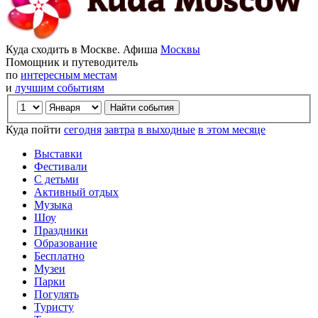
Куда сходить в Москве. Афиша
Москвы
Помощник и путеводитель
по
интересным местам
и
лучшим событиям
Куда пойти
сегодня
завтра
в выходные
в этом месяце
Выставки
Фестивали
С детьми
Активный отдых
Музыка
Шоу
Праздники
Образование
Бесплатно
Музеи
Парки
Погулять
Туристу