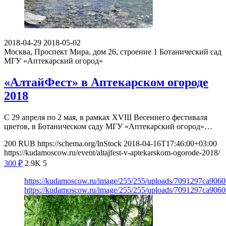
2018-04-29
2018-05-02
Москва, Проспект Мира, дом 26, строение 1
Ботанический сад
МГУ «Аптекарский огород»
«АлтайФест» в Аптекарском огороде
2018
С 29 апреля по 2 мая, в рамках XVIII Весеннего фестиваля
цветов, в Ботаническом саду МГУ «Аптекарский огород»…
200
RUB
https://schema.org/InStock
2018-04-16T17:46:00+03:00
https://kudamoscow.ru/event/altajfest-v-aptekarskom-ogorode-2018/
300
₽
2.9K
5
https://kudamoscow.ru/image/255/255/uploads/7091297ca9060
https://kudamoscow.ru/image/255/255/uploads/7091297ca9060