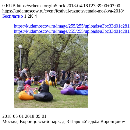
0
RUB
https://schema.org/InStock
2018-04-18T23:39:00+03:00
https://kudamoscow.ru/event/festival-raznotsvetnaja-moskva-2018/
Бесплатно
1.2K
4
https://kudamoscow.ru/image/255/255/uploads/a3bc33d01c28
https://kudamoscow.ru/image/255/255/uploads/a3bc33d01c28
2018-05-01
2018-05-01
Москва, Воронцовский парк, д. 3
Парк «Усадьба Воронцово»