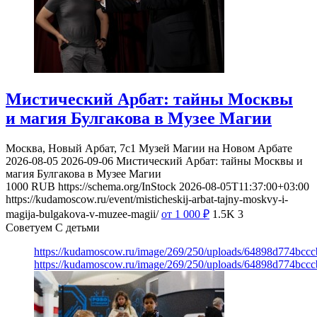
Мистический Арбат: тайны Москвы
и магия Булгакова в Музее Магии
Москва, Новый Арбат, 7с1
Музей Магии на Новом Арбате
2026-08-05
2026-09-06
Мистический Арбат: тайны Москвы и
магия Булгакова в Музее Магии
1000
RUB
https://schema.org/InStock
2026-08-05T11:37:00+03:00
https://kudamoscow.ru/event/misticheskij-arbat-tajny-moskvy-i-
magija-bulgakova-v-muzee-magii/
от 1 000
₽
1.5K
3
Советуем С детьми
https://kudamoscow.ru/image/269/250/uploads/64898d774bc
https://kudamoscow.ru/image/269/250/uploads/64898d774bc