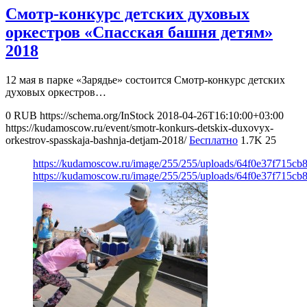
Смотр-конкурс детских духовых
оркестров «Спасская башня детям»
2018
12 мая в парке «Зарядье» состоится Смотр-конкурс детских
духовых оркестров…
0
RUB
https://schema.org/InStock
2018-04-26T16:10:00+03:00
https://kudamoscow.ru/event/smotr-konkurs-detskix-duxovyx-
orkestrov-spasskaja-bashnja-detjam-2018/
Бесплатно
1.7K
25
https://kudamoscow.ru/image/255/255/uploads/64f0e37f715cb
https://kudamoscow.ru/image/255/255/uploads/64f0e37f715cb