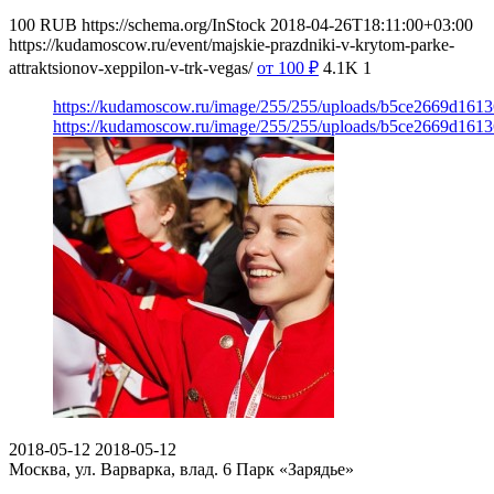
100
RUB
https://schema.org/InStock
2018-04-26T18:11:00+03:00
https://kudamoscow.ru/event/majskie-prazdniki-v-krytom-parke-
attraktsionov-xeppilon-v-trk-vegas/
от 100
₽
4.1K
1
https://kudamoscow.ru/image/255/255/uploads/b5ce2669d161
https://kudamoscow.ru/image/255/255/uploads/b5ce2669d161
2018-05-12
2018-05-12
Москва, ул. Варварка, влад. 6
Парк «Зарядье»