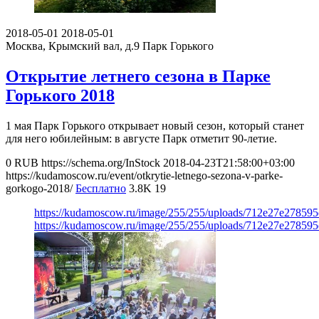
2018-05-01
2018-05-01
Москва, Крымский вал, д.9
Парк Горького
Открытие летнего сезона в Парке
Горького 2018
1 мая Парк Горького открывает новый сезон, который станет
для него юбилейным: в августе Парк отметит 90-летие.
0
RUB
https://schema.org/InStock
2018-04-23T21:58:00+03:00
https://kudamoscow.ru/event/otkrytie-letnego-sezona-v-parke-
gorkogo-2018/
Бесплатно
3.8K
19
https://kudamoscow.ru/image/255/255/uploads/712e27e27859
https://kudamoscow.ru/image/255/255/uploads/712e27e27859