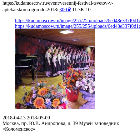
https://kudamoscow.ru/event/vesennij-festival-tsvetov-v-
aptekarskom-ogorode-2018/
300
₽
11.3K
10
https://kudamoscow.ru/image/255/255/uploads/6ed48e337f0d
https://kudamoscow.ru/image/255/255/uploads/6ed48e337f0d
2018-04-13
2018-05-09
Москва, пр. Ю.В. Андропова, д. 39
Музей-заповедник
«Коломенское»