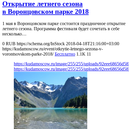
Открытие летнего сезона
в Воронцовском парке 2018
1 мая в Воронцовском парке состоится праздничное открытие
летнего сезона. Программа фестиваля будет сочетать в себе
несколько…
0
RUB
https://schema.org/InStock
2018-04-18T21:16:00+03:00
https://kudamoscow.ru/event/otkrytie-letnego-sezona-v-
vorontsovskom-parke-2018/
Бесплатно
1.1K
11
https://kudamoscow.ru/image/255/255/uploads/92eee68656d5
https://kudamoscow.ru/image/255/255/uploads/92eee68656d5