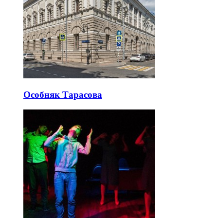
Особняк Тарасова