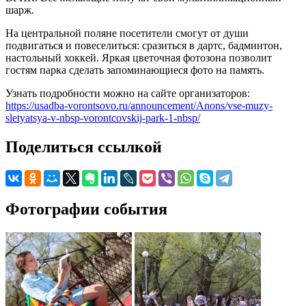
шарж.
На центральной поляне посетители смогут от души
подвигаться и повеселиться: сразиться в дартс, бадминтон,
настольный хоккей. Яркая цветочная фотозона позволит
гостям парка сделать запоминающиеся фото на память.
Узнать подробности можно на сайте организаторов:
https://usadba-vorontsovo.ru/announcement/Anons/vse-muzy-
sletyatsya-v-nbsp-vorontcovskij-park-1-nbsp/
Поделиться ссылкой
Фотографии события