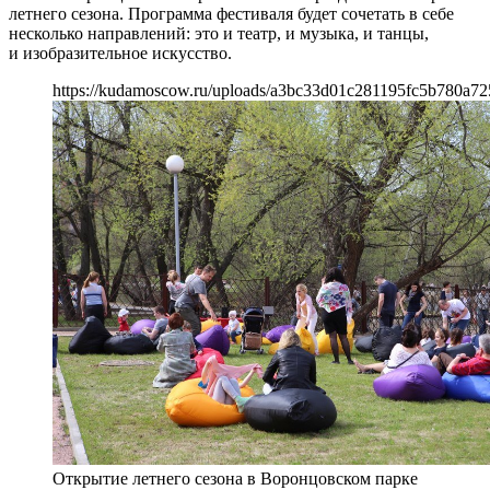
летнего сезона. Программа фестиваля будет сочетать в себе
несколько направлений: это и театр, и музыка, и танцы,
и изобразительное искусство.
https://kudamoscow.ru/uploads/a3bc33d01c281195fc5b780a72
Открытие летнего сезона в Воронцовском парке