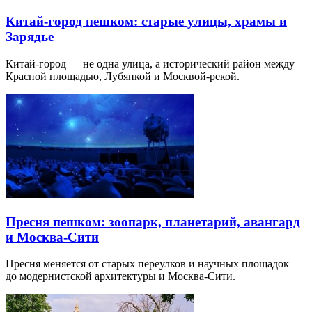
Китай-город пешком: старые улицы, храмы и
Зарядье
Китай-город — не одна улица, а исторический район между
Красной площадью, Лубянкой и Москвой-рекой.
Пресня пешком: зоопарк, планетарий, авангард
и Москва-Сити
Пресня меняется от старых переулков и научных площадок
до модернистской архитектуры и Москва-Сити.