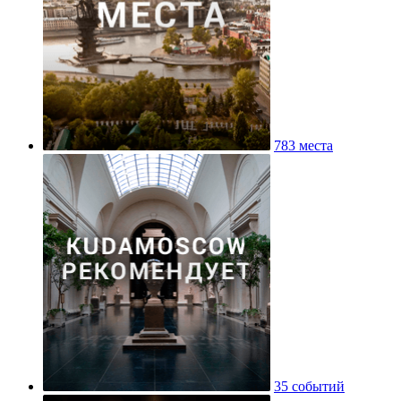
783 места
35 событий