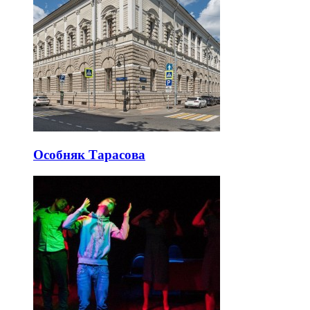
Особняк Тарасова