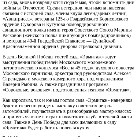
из сада, вновь возвращаются сюда 9 мая, чтобы вспомнить дни
войны за Отечество. Среди ветеранов, чьи имена навсегда
связаны с историей сада, члены клуба легендарных летчиц
«Авиатрисса», ветераны 125-го Гвардейского Борисовского
орденов Суворова и Кутузова бомбардировочного
авиационного полка имени героя Советского Союза Марины
Расковой (женского полка пикирующих бомбардировщиков)
и ветераны 40-й Гвардейской Енакиево — Дунайской
Краснознаменной ордена Суворова стрелковой дивизии.
В день Великой Победы гостей сада «Эрмитаж» ждут
выступления победителей Московского молодежного
патриотического конкурса «Весна 45 года», духового оркестра
Московского гарнизона, оркестра под руководством Алексея
Стренадько и мужского камерного хора под управлением
Валерия Рыбина. А также праздничная программа
«Сороковые, роковые», подготовленная театром «Эрмитаж».
Как взрослым, так и юным гостям сада «Эрмитаж» наверняка
будет интересно увидеть выставку советских ретро-
автомобилей, поучаствовать в разнообразных мастер-классах
и принять участие в играх шахматного клуба в теневой части
сада. Также в День Победы для всех желающих в саду
«Эрмитаж» будет работать полевая кухня.