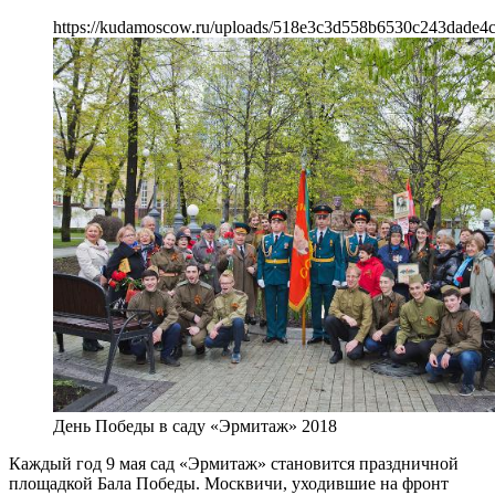
https://kudamoscow.ru/uploads/518e3c3d558b6530c243dade4
День Победы в саду «Эрмитаж» 2018
Каждый год 9 мая сад «Эрмитаж» становится праздничной
площадкой Бала Победы. Москвичи, уходившие на фронт