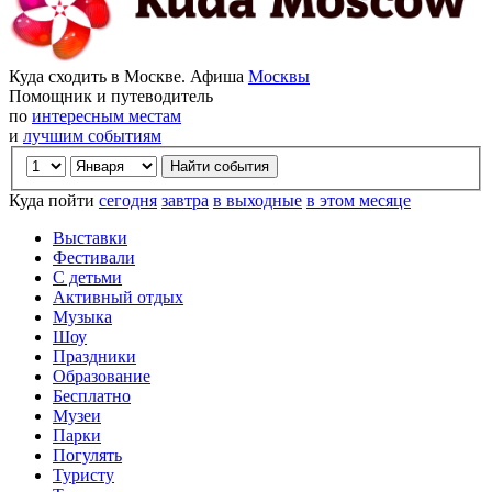
Куда сходить в Москве. Афиша
Москвы
Помощник и путеводитель
по
интересным местам
и
лучшим событиям
Куда пойти
сегодня
завтра
в выходные
в этом месяце
Выставки
Фестивали
С детьми
Активный отдых
Музыка
Шоу
Праздники
Образование
Бесплатно
Музеи
Парки
Погулять
Туристу