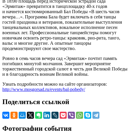
В 18:00 площадь перед исторической эстрадой сада
«Эрмитаж» превратится в танцплощадку 40-х годов
и начнется костюмированный Бал Победы «В шесть часов
вечера…». Программа Бала будет включать в себя танцы
гостей праздника и ветеранов, показательные выступления
танцевальных коллективов, вокальное исполнение песен
военных лет. Профессиональные танцмейстеры помогут
новичкам освоить ретро-танцы: краковяк, рио-рита, танго,
вальс и многие другие. А опытные танцоры
продемонстрируют свое мастерство.
Ровно в семь часов вечера сад «Эрмитаж» почтит память
погибших минутой молчания. Завершит мероприятие
торжественный городской салют в честь дня Великой Победы
и в благодарность воинам Великой войны.
Узнать подробности можно на сайте организаторов:
http://www.mosgorsad.ru/events/bal-pobedy/
Поделиться ссылкой
Фотографии события