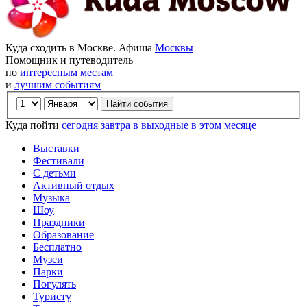
Куда сходить в Москве. Афиша
Москвы
Помощник и путеводитель
по
интересным местам
и
лучшим событиям
Куда пойти
сегодня
завтра
в выходные
в этом месяце
Выставки
Фестивали
С детьми
Активный отдых
Музыка
Шоу
Праздники
Образование
Бесплатно
Музеи
Парки
Погулять
Туристу