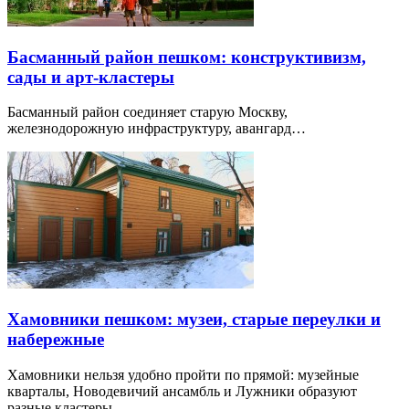
Басманный район пешком: конструктивизм,
сады и арт-кластеры
Басманный район соединяет старую Москву,
железнодорожную инфраструктуру, авангард…
Хамовники пешком: музеи, старые переулки и
набережные
Хамовники нельзя удобно пройти по прямой: музейные
кварталы, Новодевичий ансамбль и Лужники образуют
разные кластеры.