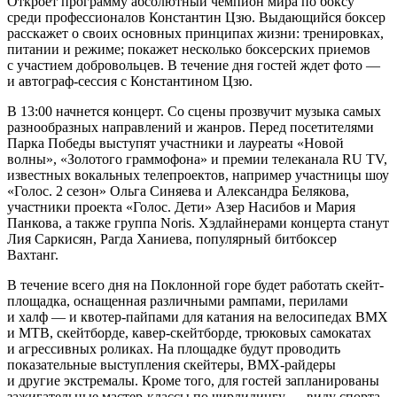
Откроет программу абсолютный чемпион мира по боксу
среди профессионалов Константин Цзю. Выдающийся боксер
расскажет о своих основных принципах жизни: тренировках,
питании и режиме; покажет несколько боксерских приемов
с участием добровольцев. В течение дня гостей ждет фото —
и автограф-сессия с Константином Цзю.
В 13:00 начнется концерт. Со сцены прозвучит музыка самых
разнообразных направлений и жанров. Перед посетителями
Парка Победы выступят участники и лауреаты «Новой
волны», «Золотого граммофона» и премии телеканала RU TV,
известных вокальных телепроектов, например участницы шоу
«Голос. 2 сезон» Ольга Синяева и Александра Белякова,
участники проекта «Голос. Дети» Азер Насибов и Мария
Панкова, а также группа Noris. Хэдлайнерами концерта станут
Лия Саркисян, Рагда Ханиева, популярный битбоксер
Вахтанг.
В течение всего дня на Поклонной горе будет работать скейт-
площадка, оснащенная различными рампами, перилами
и халф — и квотер-пайпами для катания на велосипедах BMX
и MTB, скейтборде, кавер-скейтборде, трюковых самокатах
и агрессивных роликах. На площадке будут проводить
показательные выступления скейтеры, BMX-райдеры
и другие экстремалы. Кроме того, для гостей запланированы
зажигательные мастер-классы по чирлидингу — виду спорта,