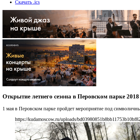
Скачать .ics
Открытие летнего сезона в Перовском парке 2018
1 мая в Перовском парке пройдет мероприятие под символичным
https://kudamoscow.ru/uploads/bd03980851b8bb11753b10bf8