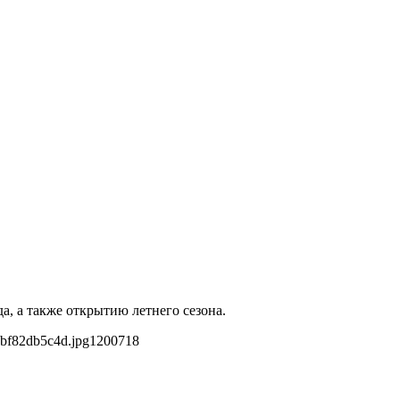
, а также открытию летнего сезона.
bf82db5c4d.jpg
1200
718