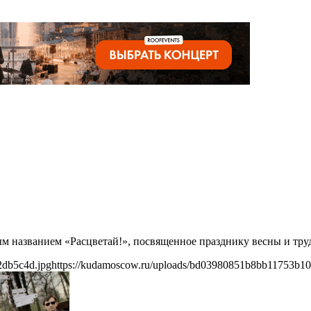
 названием «Расцветай!», посвященное празднику весны и труда
2db5c4d.jpg
https://kudamoscow.ru/uploads/bd03980851b8bb11753b10