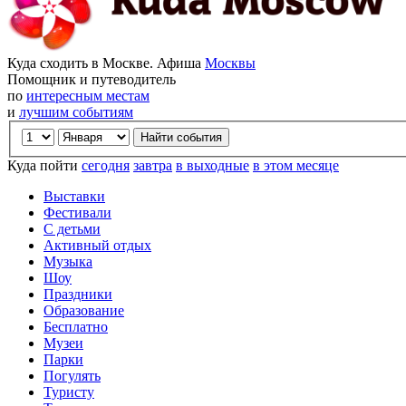
Куда сходить в Москве. Афиша
Москвы
Помощник и путеводитель
по
интересным местам
и
лучшим событиям
Куда пойти
сегодня
завтра
в выходные
в этом месяце
Выставки
Фестивали
С детьми
Активный отдых
Музыка
Шоу
Праздники
Образование
Бесплатно
Музеи
Парки
Погулять
Туристу