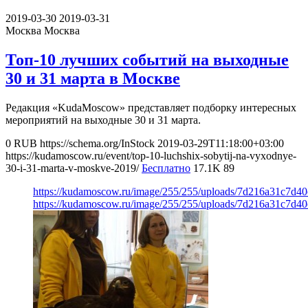
2019-03-30
2019-03-31
Москва
Москва
Топ-10 лучших событий на выходные
30 и 31 марта в Москве
Редакция «KudaMoscow» представляет подборку интересных
мероприятий на выходные 30 и 31 марта.
0
RUB
https://schema.org/InStock
2019-03-29T11:18:00+03:00
https://kudamoscow.ru/event/top-10-luchshix-sobytij-na-vyxodnye-
30-i-31-marta-v-moskve-2019/
Бесплатно
17.1K
89
https://kudamoscow.ru/image/255/255/uploads/7d216a31c7d4
https://kudamoscow.ru/image/255/255/uploads/7d216a31c7d4