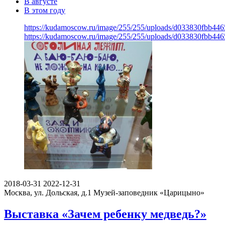
В августе
В этом году
https://kudamoscow.ru/image/255/255/uploads/d033830fbb44
https://kudamoscow.ru/image/255/255/uploads/d033830fbb44
2018-03-31
2022-12-31
Москва, ул. Дольская, д.1
Музей-заповедник «Царицыно»
Выставка «Зачем ребенку медведь?»