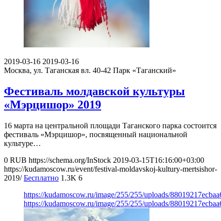
2019-03-16
2019-03-16
Москва, ул. Таганская вл. 40-42
Парк «Таганский»
Фестиваль молдавской культуры
«Мэрцишор» 2019
16 марта на центральной площади Таганского парка состоится
фестиваль «Мэрцишор», посвященный национальной
культуре…
0
RUB
https://schema.org/InStock
2019-03-15T16:16:00+03:00
https://kudamoscow.ru/event/festival-moldavskoj-kultury-mertsishor-
2019/
Бесплатно
1.3K
6
https://kudamoscow.ru/image/255/255/uploads/88019217ecba
https://kudamoscow.ru/image/255/255/uploads/88019217ecba