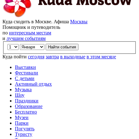
Куда сходить в Москве. Афиша
Москвы
Помощник и путеводитель
по
интересным местам
и
лучшим событиям
Куда пойти
сегодня
завтра
в выходные
в этом месяце
Выставки
Фестивали
С детьми
Активный отдых
Музыка
Шоу
Праздники
Образование
Бесплатно
Музеи
Парки
Погулять
Туристу