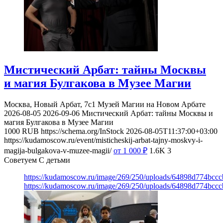
Мистический Арбат: тайны Москвы
и магия Булгакова в Музее Магии
Москва, Новый Арбат, 7с1
Музей Магии на Новом Арбате
2026-08-05
2026-09-06
Мистический Арбат: тайны Москвы и
магия Булгакова в Музее Магии
1000
RUB
https://schema.org/InStock
2026-08-05T11:37:00+03:00
https://kudamoscow.ru/event/misticheskij-arbat-tajny-moskvy-i-
magija-bulgakova-v-muzee-magii/
от 1 000
₽
1.6K
3
Советуем С детьми
https://kudamoscow.ru/image/269/250/uploads/64898d774bc
https://kudamoscow.ru/image/269/250/uploads/64898d774bc