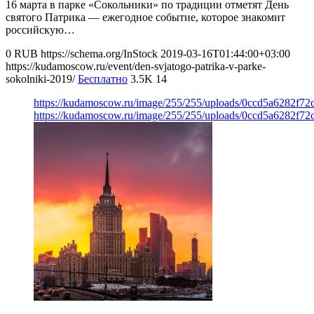
16 марта в парке «Сокольники» по традиции отметят День
святого Патрика — ежегодное событие, которое знакомит
российскую…
0
RUB
https://schema.org/InStock
2019-03-16T01:44:00+03:00
https://kudamoscow.ru/event/den-svjatogo-patrika-v-parke-
sokolniki-2019/
Бесплатно
3.5K
14
https://kudamoscow.ru/image/255/255/uploads/0ccd5a6282f72
https://kudamoscow.ru/image/255/255/uploads/0ccd5a6282f72