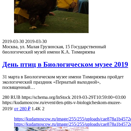
2019-03-30
2019-03-30
Москва, ул. Малая Грузинская, 15
Государственный
биологический музей имени К.А. Тимирязева
День птиц в Биологическом музее 2019
31 марта в Биологическом музее имени Тимирязева пройдет
экологический праздник «Пернатый выходной»,
посвященный…
280
RUB
https://schema.org/InStock
2019-03-29T10:59:00+03:00
https://kudamoscow.ru/event/den-ptits-v-biologicheskom-muzee-
2019/
от 280
₽
1.4K
2
https://kudamoscow.ru/image/255/255/uploads/cae878a1b4572
https://kudamoscow.ru/image/255/255/uploads/cae878a1b4572