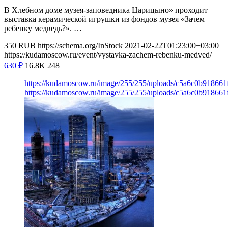
В Хлебном доме музея-заповедника Царицыно» проходит
выставка керамической игрушки из фондов музея «Зачем
ребенку медведь?». …
350
RUB
https://schema.org/InStock
2021-02-22T01:23:00+03:00
https://kudamoscow.ru/event/vystavka-zachem-rebenku-medved/
630
₽
16.8K
248
https://kudamoscow.ru/image/255/255/uploads/c5a6c0b918661
https://kudamoscow.ru/image/255/255/uploads/c5a6c0b918661