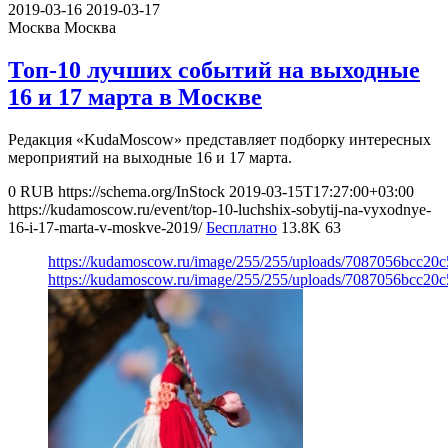
2019-03-16
2019-03-17
Москва
Москва
Топ-10 лучших событий на выходные
16 и 17 марта в Москве
Редакция «KudaMoscow» представляет подборку интересных
мероприятий на выходные 16 и 17 марта.
0
RUB
https://schema.org/InStock
2019-03-15T17:27:00+03:00
https://kudamoscow.ru/event/top-10-luchshix-sobytij-na-vyxodnye-
16-i-17-marta-v-moskve-2019/
Бесплатно
13.8K
63
https://kudamoscow.ru/image/255/255/uploads/7087056bcc20
https://kudamoscow.ru/image/255/255/uploads/7087056bcc20