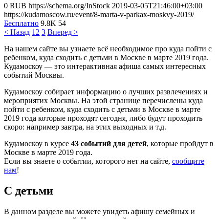
0
RUB
https://schema.org/InStock
2019-03-05T21:46:00+03:00
https://kudamoscow.ru/event/8-marta-v-parkax-moskvy-2019/
Бесплатно
9.8K
54
< Назад
1
2
3
Вперед >
На нашем сайте вы узнаете всё необходимое про куда пойти с
ребенком, куда сходить с детьми в Москве в марте 2019 года.
Кудамоскоу — это интерактивная афиша самых интересных
событий Москвы.
Кудамоскоу собирает информацию о лучших развлечениях и
мероприятих Москвы. На этой странице перечислены куда
пойти с ребенком, куда сходить с детьми в Москве в марте
2019 года которые проходят сегодня, либо будут проходить
скоро: например завтра, на этих выходных и т.д.
Кудамоскоу в курсе
43 событий для детей
, которые пройдут в
Москве в марте 2019 года.
Если вы знаете о событии, которого нет на сайте,
сообщите
нам
!
С детьми
В данном разделе вы можете увидеть афишу семейных и