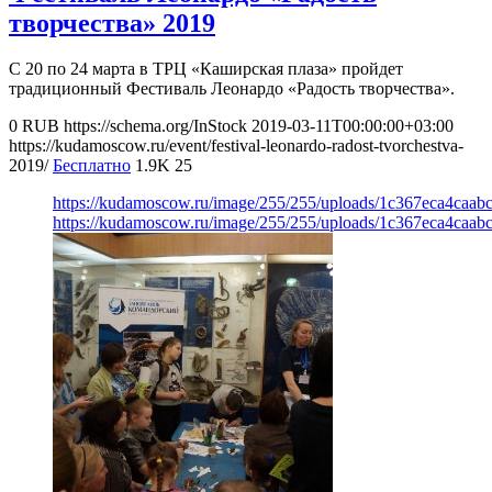
творчества» 2019
С 20 по 24 марта в ТРЦ «Каширская плаза» пройдет
традиционный Фестиваль Леонардо «Радость творчества».
0
RUB
https://schema.org/InStock
2019-03-11T00:00:00+03:00
https://kudamoscow.ru/event/festival-leonardo-radost-tvorchestva-
2019/
Бесплатно
1.9K
25
https://kudamoscow.ru/image/255/255/uploads/1c367eca4caa
https://kudamoscow.ru/image/255/255/uploads/1c367eca4caa