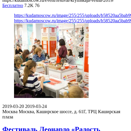
https://kudamoscow.ru/event/festival-krymskaja-vesna-2019/
Бесплатно
7.2K
76
https://kudamoscow.ru/image/255/255/uploads/b58520aa5bab
https://kudamoscow.ru/image/255/255/uploads/b58520aa5bab
2019-03-20
2019-03-24
Москва
Москва, Каширское шоссе, д. 61Г, ТРЦ Каширская
плаза
Фестиваль Леонардо «Радость