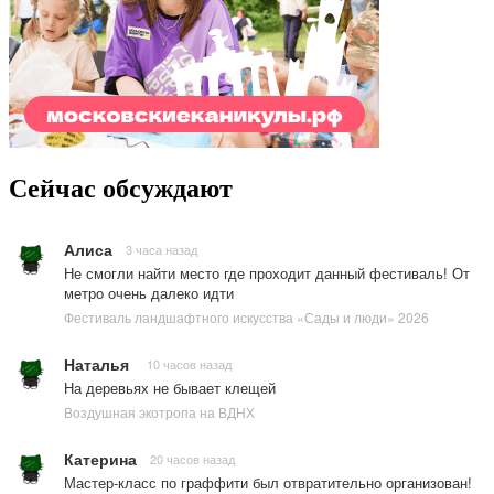
Сейчас обсуждают
Алиса
3 часа назад
Не смогли найти место где проходит данный фестиваль! От
метро очень далеко идти
Фестиваль ландшафтного искусства «Сады и люди» 2026
Наталья
10 часов назад
На деревьях не бывает клещей
Воздушная экотропа на ВДНХ
Катерина
20 часов назад
Мастер-класс по граффити был отвратительно организован!