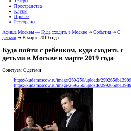
Театры
Пространства
Клубы
Прочее
Рестораны
Афиша Москвы — Куда сходить в Москве
➔
События
➔
С
детьми
➔
В марте 2019 года
Куда пойти с ребенком, куда сходить с
детьми в Москве в марте 2019 года
Советуем С детьми
https://kudamoscow.ru/image/269/250/uploads/299265db139
https://kudamoscow.ru/image/269/250/uploads/299265db139