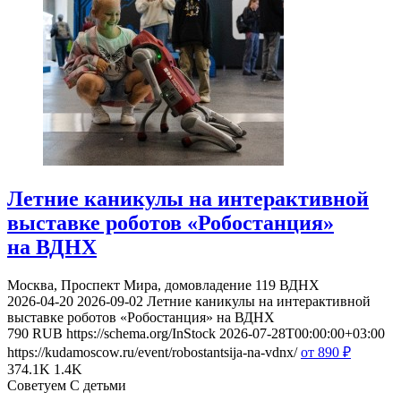
Летние каникулы на интерактивной
выставке роботов «Робостанция»
на ВДНХ
Москва, Проспект Мира, домовладение 119
ВДНХ
2026-04-20
2026-09-02
Летние каникулы на интерактивной
выставке роботов «Робостанция» на ВДНХ
790
RUB
https://schema.org/InStock
2026-07-28T00:00:00+03:00
https://kudamoscow.ru/event/robostantsija-na-vdnx/
от 890
₽
374.1K
1.4K
Советуем С детьми