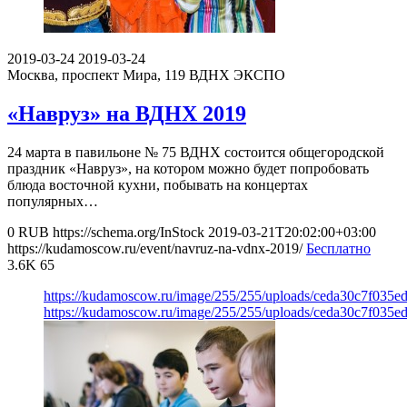
2019-03-24
2019-03-24
Москва, проспект Мира, 119
ВДНХ ЭКСПО
«Навруз» на ВДНХ 2019
24 марта в павильоне № 75 ВДНХ состоится общегородской
праздник «Навруз», на котором можно будет попробовать
блюда восточной кухни, побывать на концертах
популярных…
0
RUB
https://schema.org/InStock
2019-03-21T20:02:00+03:00
https://kudamoscow.ru/event/navruz-na-vdnx-2019/
Бесплатно
3.6K
65
https://kudamoscow.ru/image/255/255/uploads/ceda30c7f035
https://kudamoscow.ru/image/255/255/uploads/ceda30c7f035