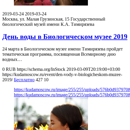
2019-03-24
2019-03-24
Москва, ул. Малая Грузинская, 15
Государственный
биологический музей имени К.А. Тимирязева
День воды в Биологическом музее 2019
24 марта в Биологическом музее имени Тимирязева пройдет
тематическая программа, посвященная Всемирному дню
водных…
0
RUB
https://schema.org/InStock
2019-03-09T20:19:00+03:00
https://kudamoscow.ru/event/den-vody-v-biologicheskom-muzee-
2019/
Бесплатно
427
10
https://kudamoscow.ru/image/255/255/uploads/576b0d937970
https://kudamoscow.ru/image/255/255/uploads/576b0d937970