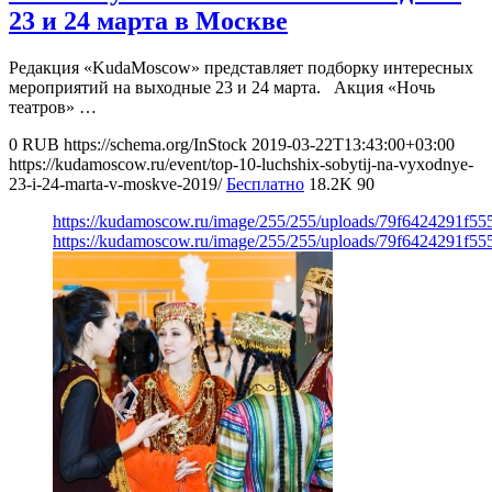
23 и 24 марта в Москве
Редакция «KudaMoscow» представляет подборку интересных
мероприятий на выходные 23 и 24 марта. Акция «Ночь
театров» …
0
RUB
https://schema.org/InStock
2019-03-22T13:43:00+03:00
https://kudamoscow.ru/event/top-10-luchshix-sobytij-na-vyxodnye-
23-i-24-marta-v-moskve-2019/
Бесплатно
18.2K
90
https://kudamoscow.ru/image/255/255/uploads/79f6424291f5
https://kudamoscow.ru/image/255/255/uploads/79f6424291f5