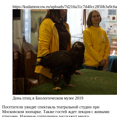
https://kudamoscow.ru/uploads/7d216a31c7d40cc2850b3a9c6a
День птиц в Биологическом музее 2019
Посетители увидят спектакль театральной студии при
Московском зоопарке. Также гостей ждет лекция с живыми
птицами. Научные сотрудники расскажут много