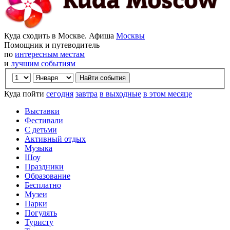
Куда сходить в Москве. Афиша
Москвы
Помощник и путеводитель
по
интересным местам
и
лучшим событиям
Куда пойти
сегодня
завтра
в выходные
в этом месяце
Выставки
Фестивали
С детьми
Активный отдых
Музыка
Шоу
Праздники
Образование
Бесплатно
Музеи
Парки
Погулять
Туристу