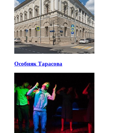
Особняк Тарасова