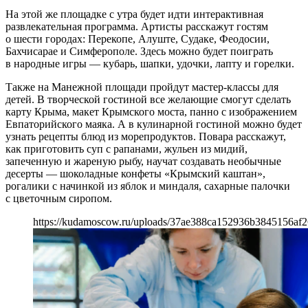
На этой же площадке с утра будет идти интерактивная
развлекательная программа. Артисты расскажут гостям
о шести городах: Перекопе, Алуште, Судаке, Феодосии,
Бахчисарае и Симферополе. Здесь можно будет поиграть
в народные игры — кубарь, шапки, удочки, лапту и горелки.
Также на Манежной площади пройдут мастер-классы для
детей. В творческой гостиной все желающие смогут сделать
карту Крыма, макет Крымского моста, панно с изображением
Евпаторийского маяка. А в кулинарной гостиной можно будет
узнать рецепты блюд из морепродуктов. Повара расскажут,
как приготовить суп с рапанами, жульен из мидий,
запеченную и жареную рыбу, научат создавать необычные
десерты — шоколадные конфеты «Крымский каштан»,
рогалики с начинкой из яблок и миндаля, сахарные палочки
с цветочным сиропом.
https://kudamoscow.ru/uploads/37ae388ca152936b3845156af2