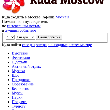
Куда сходить в Москве. Афиша
Москвы
Помощник и путеводитель
по
интересным местам
и
лучшим событиям
Куда пойти
сегодня
завтра
в выходные
в этом месяце
Выставки
Фестивали
С детьми
Активный отдых
Музыка
Шоу
Праздники
Образование
Бесплатно
Музеи
Парки
Погулять
Туристу