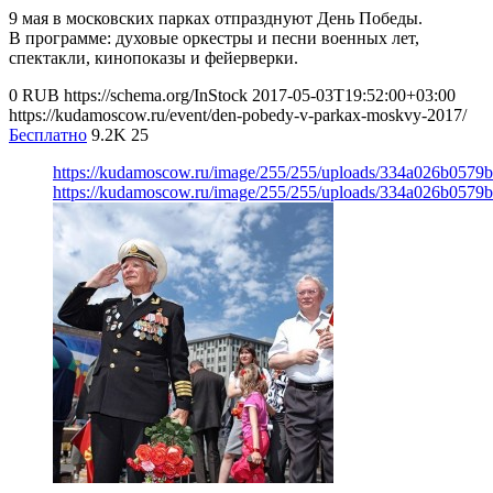
9 мая в московских парках отпразднуют День Победы.
В программе: духовые оркестры и песни военных лет,
спектакли, кинопоказы и фейерверки.
0
RUB
https://schema.org/InStock
2017-05-03T19:52:00+03:00
https://kudamoscow.ru/event/den-pobedy-v-parkax-moskvy-2017/
Бесплатно
9.2K
25
https://kudamoscow.ru/image/255/255/uploads/334a026b0579
https://kudamoscow.ru/image/255/255/uploads/334a026b0579