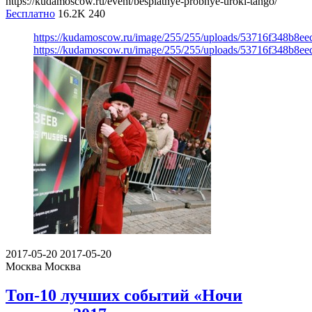
https://kudamoscow.ru/event/besplatnye-probnye-uroki-tango/
Бесплатно
16.2K
240
https://kudamoscow.ru/image/255/255/uploads/53716f348b8e
https://kudamoscow.ru/image/255/255/uploads/53716f348b8e
2017-05-20
2017-05-20
Москва
Москва
Топ-10 лучших событий «Ночи