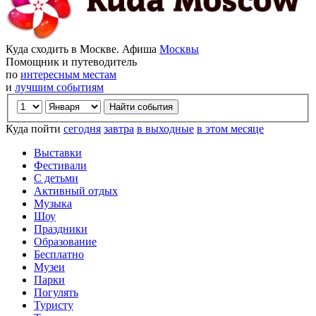
Куда сходить в Москве. Афиша
Москвы
Помощник и путеводитель
по
интересным местам
и
лучшим событиям
Куда пойти
сегодня
завтра
в выходные
в этом месяце
Выставки
Фестивали
С детьми
Активный отдых
Музыка
Шоу
Праздники
Образование
Бесплатно
Музеи
Парки
Погулять
Туристу