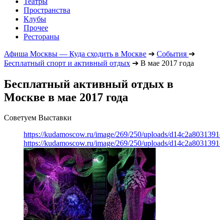
Театры
Пространства
Клубы
Прочее
Рестораны
Афиша Москвы — Куда сходить в Москве
➔
События
➔
Бесплатный спорт и активный отдых
➔
В мае 2017 года
Бесплатный активный отдых в
Москве в мае 2017 года
Советуем Выставки
https://kudamoscow.ru/image/269/250/uploads/d14c2a803139
https://kudamoscow.ru/image/269/250/uploads/d14c2a803139