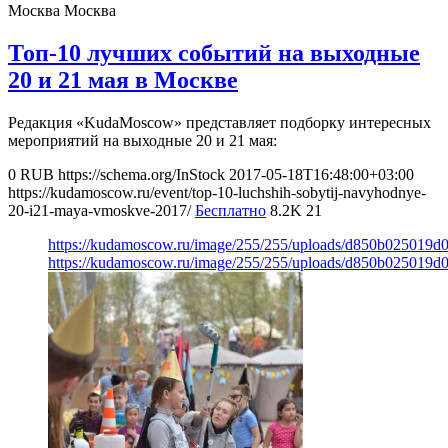
Москва
Москва
Топ-10 лучших событий на выходные
20 и 21 мая в Москве
Редакция «KudaMoscow» представляет подборку интересных
мероприятий на выходные 20 и 21 мая:
0
RUB
https://schema.org/InStock
2017-05-18T16:48:00+03:00
https://kudamoscow.ru/event/top-10-luchshih-sobytij-navyhodnye-
20-i21-maya-vmoskve-2017/
Бесплатно
8.2K
21
https://kudamoscow.ru/image/255/255/uploads/d850b025019
https://kudamoscow.ru/image/255/255/uploads/d850b025019