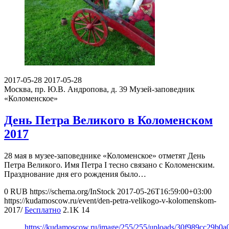
2017-05-28
2017-05-28
Москва, пр. Ю.В. Андропова, д. 39
Музей-заповедник
«Коломенское»
День Петра Великого в Коломенском
2017
28 мая в музее-заповеднике «Коломенское» отметят День
Петра Великого. Имя Петра I тесно связано с Коломенским.
Празднование дня его рождения было…
0
RUB
https://schema.org/InStock
2017-05-26T16:59:00+03:00
https://kudamoscow.ru/event/den-petra-velikogo-v-kolomenskom-
2017/
Бесплатно
2.1K
14
https://kudamoscow.ru/image/255/255/uploads/30f989cc29b0