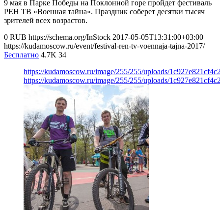
9 мая в Парке Победы на Поклонной горе пройдет фестиваль
РЕН ТВ «Военная тайна». Праздник соберет десятки тысяч
зрителей всех возрастов.
0
RUB
https://schema.org/InStock
2017-05-05T13:31:00+03:00
https://kudamoscow.ru/event/festival-ren-tv-voennaja-tajna-2017/
Бесплатно
4.7K
34
https://kudamoscow.ru/image/255/255/uploads/1c927e821cf4
https://kudamoscow.ru/image/255/255/uploads/1c927e821cf4