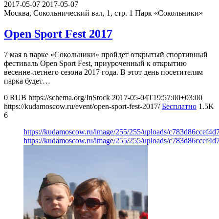
2017-05-07
2017-05-07
Москва, Сокольнический вал, 1, стр. 1
Парк «Сокольники»
Open Sport Fest 2017
7 мая в парке «Сокольники» пройдет открытый спортивный
фестиваль Open Sport Fest, приуроченный к открытию
весенне-летнего сезона 2017 года. В этот день посетителям
парка будет…
0
RUB
https://schema.org/InStock
2017-05-04T19:57:00+03:00
https://kudamoscow.ru/event/open-sport-fest-2017/
Бесплатно
1.5K
6
https://kudamoscow.ru/image/255/255/uploads/c783d86ccef4
https://kudamoscow.ru/image/255/255/uploads/c783d86ccef4