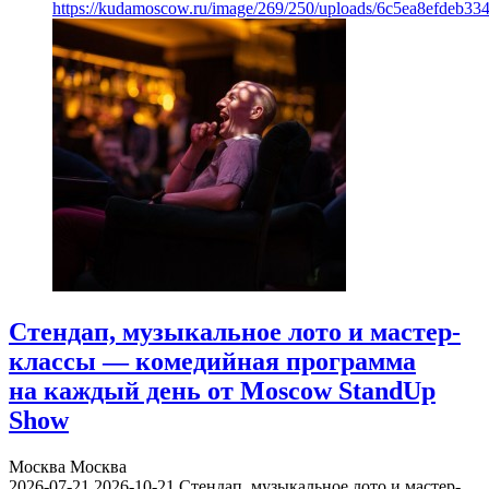
https://kudamoscow.ru/image/269/250/uploads/6c5ea8efdeb3
Стендап, музыкальное лото и мастер-
классы — комедийная программа
на каждый день от Moscow StandUp
Show
Москва
Москва
2026-07-21
2026-10-21
Стендап, музыкальное лото и мастер-