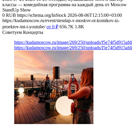
классы — комедийная программа на каждый день от Moscow
StandUp Show
0
RUB
https://schema.org/InStock
2026-08-06T12:15:00+03:00
https://kudamoscow.ru/event/stendap-v-moskve-ot-komikov-iz-
proektov-tnt-i-youtube/
от 0
₽
656.7K
1.8K
Советуем Концерты
https://kudamoscow.ru/image/269/250/uploads/f5e74f5d915a
https://kudamoscow.ru/image/269/250/uploads/f5e74f5d915a