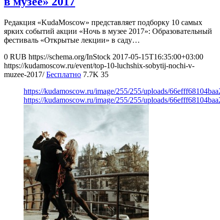
в музее» 2017
Редакция «KudaMoscow» представляет подборку 10 самых
ярких событий акции «Ночь в музее 2017»: Образовательный
фестиваль «Открытые лекции» в саду…
0
RUB
https://schema.org/InStock
2017-05-15T16:35:00+03:00
https://kudamoscow.ru/event/top-10-luchshix-sobytij-nochi-v-
muzee-2017/
Бесплатно
7.7K
35
https://kudamoscow.ru/image/255/255/uploads/66efff68104ba
https://kudamoscow.ru/image/255/255/uploads/66efff68104ba