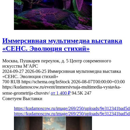
Иммерсивная мультимедиа выставка
«СЕНС. Эволюция стихий»
Москва, Пушкарев переулок, д. 5
Центр современного
искусства М’АРС
2024-09-27
2026-06-25
Иммерсивная мультимедиа выставка
«СЕНС. Эволюция стихий»
700
RUB
https://schema.org/InStock
2026-08-07T00:00:00+03:00
https://kudamoscow.ru/event/immersivnaja-multimedia-vystavka-
sense-geometrija-chuvstv/
от 1 400
₽
94.5K
247
Советуем Выставки
https://kudamoscow.ru/image/269/250/uploads/9e312341bad5
https://kudamoscow.ru/image/269/250/uploads/9e312341bad5