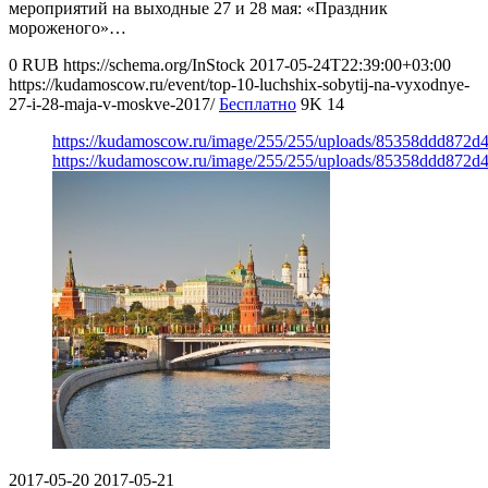
мероприятий на выходные 27 и 28 мая: «Праздник
мороженого»…
0
RUB
https://schema.org/InStock
2017-05-24T22:39:00+03:00
https://kudamoscow.ru/event/top-10-luchshix-sobytij-na-vyxodnye-
27-i-28-maja-v-moskve-2017/
Бесплатно
9K
14
https://kudamoscow.ru/image/255/255/uploads/85358ddd872d
https://kudamoscow.ru/image/255/255/uploads/85358ddd872d
2017-05-20
2017-05-21