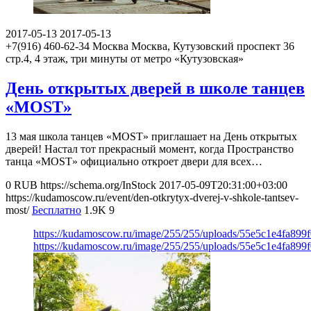
2017-05-13
2017-05-13
+7(916) 460-62-34
Москва
Москва, Кутузовский проспект 36
стр.4, 4 этаж, три минуты от метро «Кутузовская»
День открытых дверей в школе танцев
«MOST»
13 мая школа танцев «MOST» приглашает на День открытых
дверей! Настал тот прекрасный момент, когда Пространство
танца «MOST» официально откроет двери для всех…
0
RUB
https://schema.org/InStock
2017-05-09T20:31:00+03:00
https://kudamoscow.ru/event/den-otkrytyx-dverej-v-shkole-tantsev-
most/
Бесплатно
1.9K
9
https://kudamoscow.ru/image/255/255/uploads/55e5c1e4fa89
https://kudamoscow.ru/image/255/255/uploads/55e5c1e4fa89