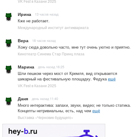
VK Fest в Казани 2025
Ирина
13 часов назад
Кже не работает.
Международный институт антиквариата
Вера
18 часов назад
Хожу сюда довольно часто, мне тут очень уютно и приятно.
Кинотеатр Синема Стар Принц плаза
Марина
день назад 16:25
Шли пешком через мост от Кремля, вид открывается
шикарный на фестивальную площадку. Федука
ещё
VK Fest в Казани 2025
Даня
день назад 11:40
Много интерактива: запахи, звуки, видео; не только статика.
Концепты нетривиальны, есть, над чем
ещё
Выставка «Черновик будущего»