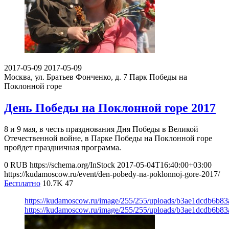
2017-05-09
2017-05-09
Москва, ул. Братьев Фонченко, д. 7
Парк Победы на
Поклонной горе
День Победы на Поклонной горе 2017
8 и 9 мая, в честь празднования Дня Победы в Великой
Отечественной войне, в Парке Победы на Поклонной горе
пройдет праздничная программа.
0
RUB
https://schema.org/InStock
2017-05-04T16:40:00+03:00
https://kudamoscow.ru/event/den-pobedy-na-poklonnoj-gore-2017/
Бесплатно
10.7K
47
https://kudamoscow.ru/image/255/255/uploads/b3ae1dcdb6b8
https://kudamoscow.ru/image/255/255/uploads/b3ae1dcdb6b8