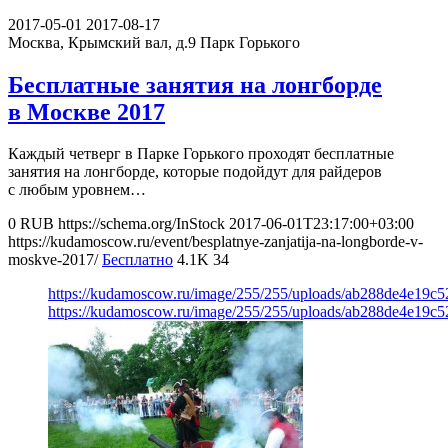
2017-05-01
2017-08-17
Москва, Крымский вал, д.9
Парк Горького
Бесплатные занятия на лонгборде
в Москве 2017
Каждый четверг в Парке Горького проходят бесплатные
занятия на лонгборде, которые подойдут для райдеров
с любым уровнем…
0
RUB
https://schema.org/InStock
2017-06-01T23:17:00+03:00
https://kudamoscow.ru/event/besplatnye-zanjatija-na-longborde-v-
moskve-2017/
Бесплатно
4.1K
34
https://kudamoscow.ru/image/255/255/uploads/ab288de4e19c
https://kudamoscow.ru/image/255/255/uploads/ab288de4e19c