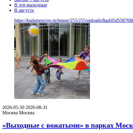
В эти выходные
В августе
https://kudamoscow.ru/image/255/255/uploads/8aaf45d55876
2026-05-30
2026-08-31
Москва
Москва
«Выходные с вожатыми» в парках Моск