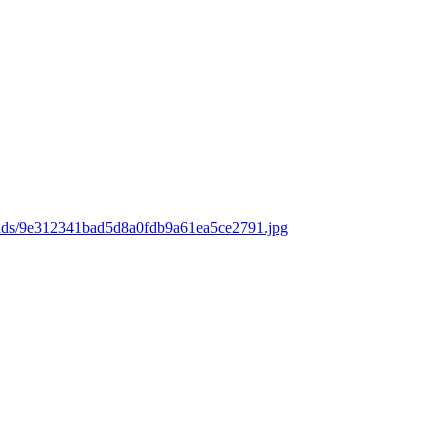
oads/9e312341bad5d8a0fdb9a61ea5ce2791.jpg