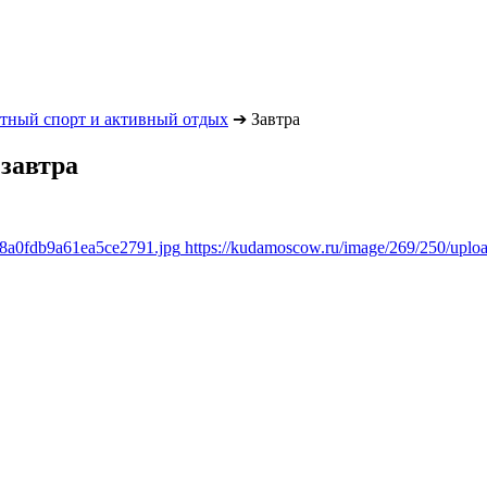
тный спорт и активный отдых
➔
Завтра
завтра
d8a0fdb9a61ea5ce2791.jpg
https://kudamoscow.ru/image/269/250/upl