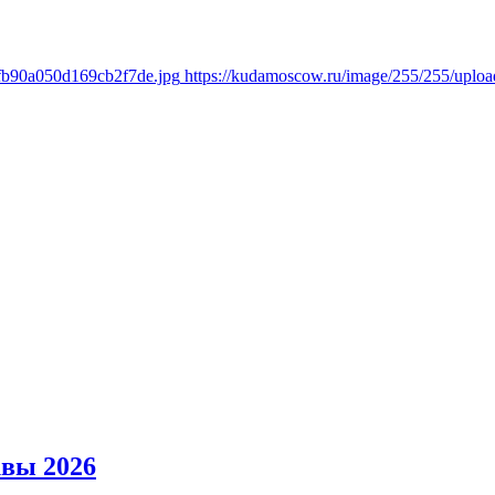
8fb90a050d169cb2f7de.jpg
https://kudamoscow.ru/image/255/255/upl
вы 2026