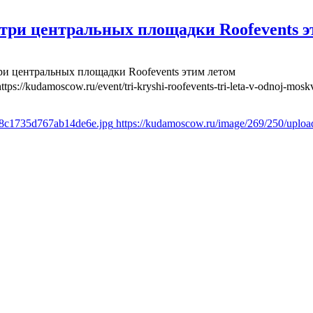
три центральных площадки Roofevents э
ри центральных площадки Roofevents этим летом
https://kudamoscow.ru/event/tri-kryshi-roofevents-tri-leta-v-odnoj-mosk
6f8c1735d767ab14de6e.jpg
https://kudamoscow.ru/image/269/250/uplo