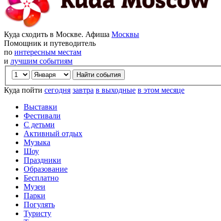
Куда сходить в Москве. Афиша
Москвы
Помощник и путеводитель
по
интересным местам
и
лучшим событиям
Куда пойти
сегодня
завтра
в выходные
в этом месяце
Выставки
Фестивали
С детьми
Активный отдых
Музыка
Шоу
Праздники
Образование
Бесплатно
Музеи
Парки
Погулять
Туристу