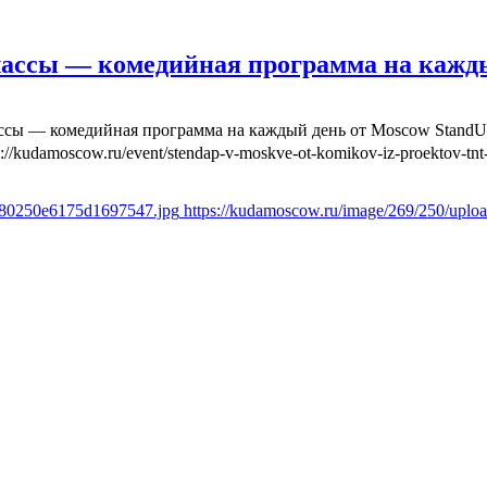
лассы — комедийная программа на кажд
ассы — комедийная программа на каждый день от Moscow Stand
s://kudamoscow.ru/event/stendap-v-moskve-ot-komikov-iz-proektov-tnt-
fd80250e6175d1697547.jpg
https://kudamoscow.ru/image/269/250/upl