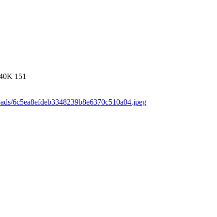
40K
151
loads/6c5ea8efdeb3348239b8e6370c510a04.jpeg