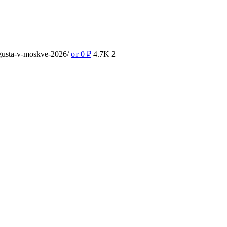
vgusta-v-moskve-2026/
от 0
₽
4.7K
2