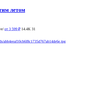
тим летом
ve/
от 3 599
₽
14.4K
31
ads/abb4eeaf10cb6f8c1735d767ab14de6e.jpg