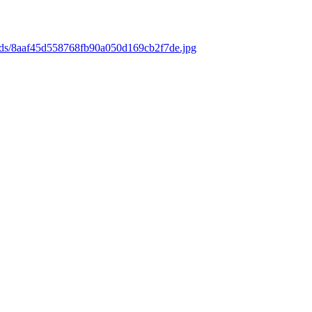
oads/8aaf45d558768fb90a050d169cb2f7de.jpg