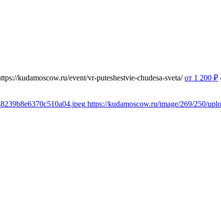
https://kudamoscow.ru/event/vr-puteshestvie-chudesa-sveta/
от 1 200
₽
348239b8e6370c510a04.jpeg
https://kudamoscow.ru/image/269/250/up