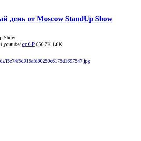
ый день от Moscow StandUp Show
Up Show
i-youtube/
от 0
₽
656.7K
1.8K
oads/f5e74f5d915afd80250e6175d1697547.jpg