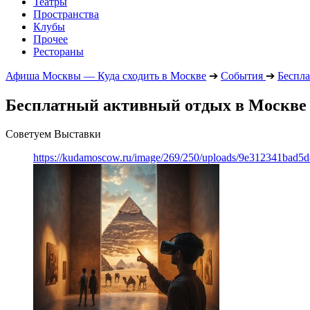
Театры
Пространства
Клубы
Прочее
Рестораны
Афиша Москвы — Куда сходить в Москве
➔
События
➔
Беспла
Бесплатный активный отдых в Москве 
Советуем Выставки
https://kudamoscow.ru/image/269/250/uploads/9e312341bad5