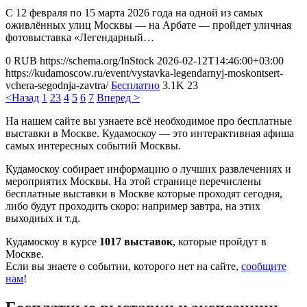
С 12 февраля по 15 марта 2026 года на одной из самых
оживлённых улиц Москвы — на Арбате — пройдет уличная
фотовыставка «Легендарный…
0
RUB
https://schema.org/InStock
2026-02-12T14:46:00+03:00
https://kudamoscow.ru/event/vystavka-legendarnyj-moskontsert-
vchera-segodnja-zavtra/
Бесплатно
3.1K
23
<Назад
1
2
3
4
5
6
7
Вперед >
На нашем сайте вы узнаете всё необходимое про бесплатные
выставки в Москве. Кудамоскоу — это интерактивная афиша
самых интересных событий Москвы.
Кудамоскоу собирает информацию о лучших развлечениях и
мероприятих Москвы. На этой странице перечислены
бесплатные выставки в Москве которые проходят сегодня,
либо будут проходить скоро: например завтра, на этих
выходных и т.д.
Кудамоскоу в курсе
1017 выставок
, которые пройдут в
Москве.
Если вы знаете о событии, которого нет на сайте,
сообщите
нам
!