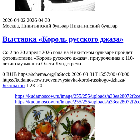
2026-04-02
2026-04-30
Москва, Никитинский бульвар
Никитинский бульвар
Выставка «Король русского джаза»
Со 2 по 30 апреля 2026 года на Никитском бульваре пройдет
фотовыставка «Король русского джаза», приуроченная к 110-
летию музыканта Олега Лундстрема.
0
RUB
https://schema.org/InStock
2026-03-31T15:57:00+03:00
https://kudamoscow.ru/event/vystavka-korol-russkogo-dzhaza/
Бесплатно
1.2K
20
https://kudamoscow.ru/image/255/255/uploads/a33ea28072f2c
https://kudamoscow.ru/image/255/255/uploads/a33ea28072f2c