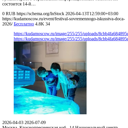
состоится 14-й…
0
RUB
https://schema.org/InStock
2026-04-13T12:59:00+03:00
https://kudamoscow.ru/event/festival-sovremennogo-iskusstva-doca-
2026/
Бесплатно
4.8K
34
https://kudamoscow.ru/image/255/255/uploads/8cbb4fa68489
https://kudamoscow.ru/image/255/255/uploads/8cbb4fa68489
2026-04-03
2026-07-09
Москва, Краснопресненская наб., 14
Национальный центр