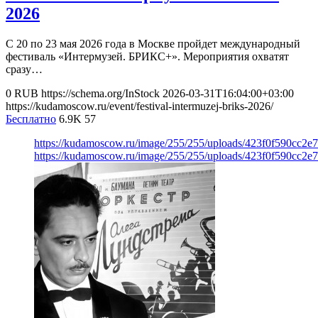
2026
С 20 по 23 мая 2026 года в Москве пройдет международный
фестиваль «Интермузей. БРИКС+». Мероприятия охватят
сразу…
0
RUB
https://schema.org/InStock
2026-03-31T16:04:00+03:00
https://kudamoscow.ru/event/festival-intermuzej-briks-2026/
Бесплатно
6.9K
57
https://kudamoscow.ru/image/255/255/uploads/423f0f590cc2
https://kudamoscow.ru/image/255/255/uploads/423f0f590cc2