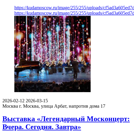
https://kudamoscow.ru/image/255/255/uploads/cf5ad3a605e
https://kudamoscow.ru/image/255/255/uploads/cf5ad3a605e
2026-02-12
2026-03-15
Москва
г. Москва, улица Арбат, напротив дома 17
Выставка «Легендарный Москонцерт:
Вчера. Сегодня. Завтра»