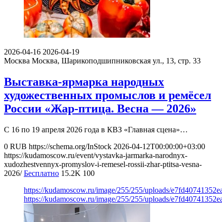
2026-04-16
2026-04-19
Москва
Москва, Шарикоподшипниковская ул., 13, стр. 33
Выставка-ярмарка народных
художественных промыслов и ремёсел
России «Жар-птица. Весна — 2026»
С 16 по 19 апреля 2026 года в КВЗ «Главная сцена»…
0
RUB
https://schema.org/InStock
2026-04-12T00:00:00+03:00
https://kudamoscow.ru/event/vystavka-jarmarka-narodnyx-
xudozhestvennyx-promyslov-i-remesel-rossii-zhar-ptitsa-vesna-
2026/
Бесплатно
15.2K
100
https://kudamoscow.ru/image/255/255/uploads/e7fd40741352
https://kudamoscow.ru/image/255/255/uploads/e7fd40741352