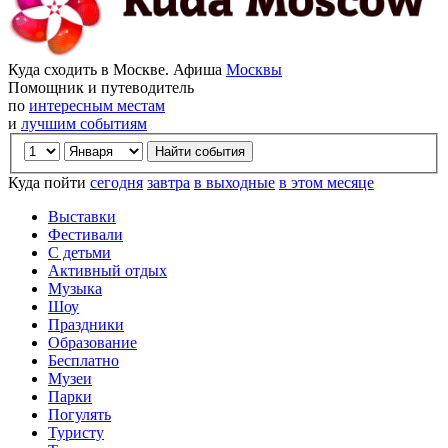
Куда сходить в Москве. Афиша
Москвы
Помощник и путеводитель
по
интересным местам
и
лучшим событиям
Куда пойти
сегодня
завтра
в выходные
в этом месяце
Выставки
Фестивали
С детьми
Активный отдых
Музыка
Шоу
Праздники
Образование
Бесплатно
Музеи
Парки
Погулять
Туристу