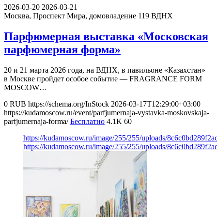
2026-03-20
2026-03-21
Москва, Проспект Мира, домовладение 119
ВДНХ
Парфюмерная выставка «Московская
парфюмерная форма»
20 и 21 марта 2026 года, на ВДНХ, в павильоне «Казахстан»
в Москве пройдет особое событие — FRAGRANCE FORM
MOSCOW…
0
RUB
https://schema.org/InStock
2026-03-17T12:29:00+03:00
https://kudamoscow.ru/event/parfjumernaja-vystavka-moskovskaja-
parfjumernaja-forma/
Бесплатно
4.1K
60
https://kudamoscow.ru/image/255/255/uploads/8c6c0bd289f2
https://kudamoscow.ru/image/255/255/uploads/8c6c0bd289f2