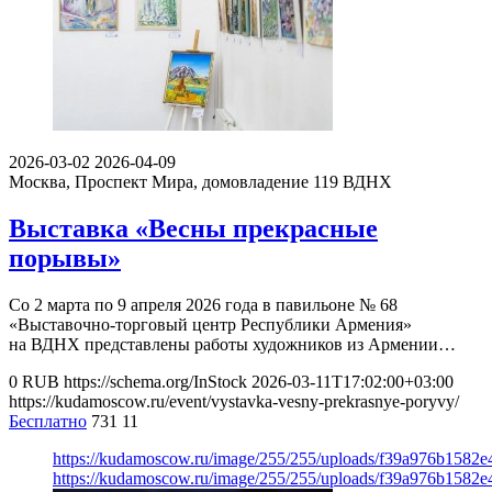
2026-03-02
2026-04-09
Москва, Проспект Мира, домовладение 119
ВДНХ
Выставка «Весны прекрасные
порывы»
Со 2 марта по 9 апреля 2026 года в павильоне № 68
«Выставочно-торговый центр Республики Армения»
на ВДНХ представлены работы художников из Армении…
0
RUB
https://schema.org/InStock
2026-03-11T17:02:00+03:00
https://kudamoscow.ru/event/vystavka-vesny-prekrasnye-poryvy/
Бесплатно
731
11
https://kudamoscow.ru/image/255/255/uploads/f39a976b1582
https://kudamoscow.ru/image/255/255/uploads/f39a976b1582