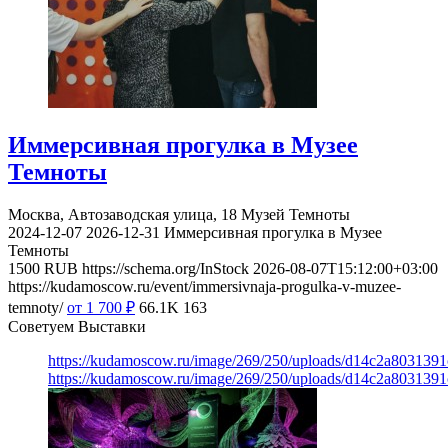
Иммерсивная прогулка в Музее
Темноты
Москва, Автозаводская улица, 18
Музей Темноты
2024-12-07
2026-12-31
Иммерсивная прогулка в Музее
Темноты
1500
RUB
https://schema.org/InStock
2026-08-07T15:12:00+03:00
https://kudamoscow.ru/event/immersivnaja-progulka-v-muzee-
temnoty/
от 1 700
₽
66.1K
163
Советуем Выставки
https://kudamoscow.ru/image/269/250/uploads/d14c2a803139
https://kudamoscow.ru/image/269/250/uploads/d14c2a803139