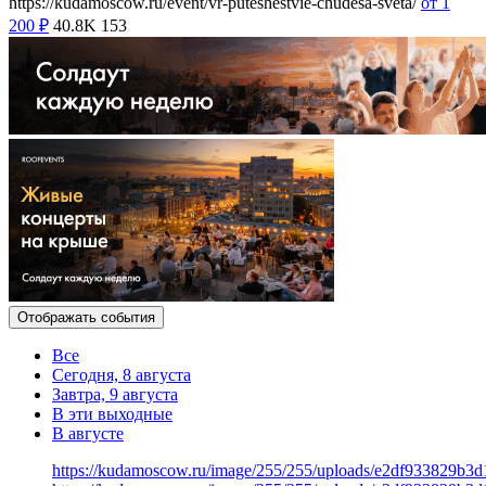
https://kudamoscow.ru/event/vr-puteshestvie-chudesa-sveta/
от 1
200
₽
40.8K
153
Отображать события
Все
Сегодня, 8 августа
Завтра, 9 августа
В эти выходные
В августе
https://kudamoscow.ru/image/255/255/uploads/e2df933829b3