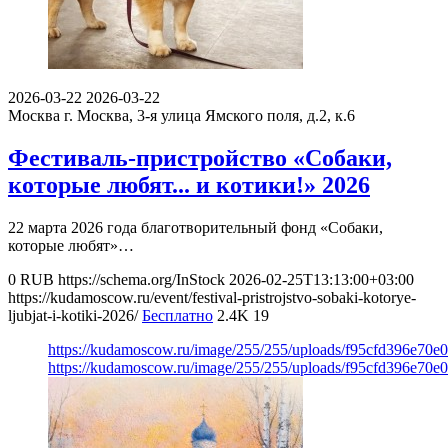
2026-03-22
2026-03-22
Москва
г. Москва, 3-я улица Ямского поля, д.2, к.6
Фестиваль-пристройство «Собаки,
которые любят... и котики!» 2026
22 марта 2026 года благотворительный фонд «Собаки,
которые любят»…
0
RUB
https://schema.org/InStock
2026-02-25T13:13:00+03:00
https://kudamoscow.ru/event/festival-pristrojstvo-sobaki-kotorye-
ljubjat-i-kotiki-2026/
Бесплатно
2.4K
19
https://kudamoscow.ru/image/255/255/uploads/f95cfd396e70
https://kudamoscow.ru/image/255/255/uploads/f95cfd396e70