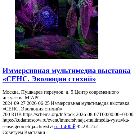
Иммерсивная мультимедиа выставка
«СЕНС. Эволюция стихий»
Москва, Пушкарев переулок, д. 5
Центр современного
искусства М’АРС
2024-09-27
2026-06-25
Иммерсивная мультимедиа выставка
«СЕНС. Эволюция стихий»
700
RUB
https://schema.org/InStock
2026-08-07T00:00:00+03:00
https://kudamoscow.ru/event/immersivnaja-multimedia-vystavka-
sense-geometrija-chuvstv/
от 1 400
₽
95.2K
252
Советуем Выставки