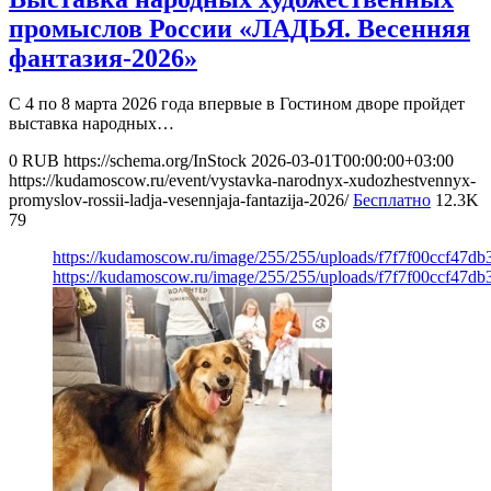
промыслов России «ЛАДЬЯ. Весенняя
фантазия-2026»
С 4 по 8 марта 2026 года впервые в Гостином дворе пройдет
выставка народных…
0
RUB
https://schema.org/InStock
2026-03-01T00:00:00+03:00
https://kudamoscow.ru/event/vystavka-narodnyx-xudozhestvennyx-
promyslov-rossii-ladja-vesennjaja-fantazija-2026/
Бесплатно
12.3K
79
https://kudamoscow.ru/image/255/255/uploads/f7f7f00ccf47
https://kudamoscow.ru/image/255/255/uploads/f7f7f00ccf47