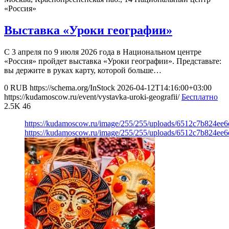
«Россия»
Выставка «Уроки географии»
С 3 апреля по 9 июля 2026 года в Национальном центре
«Россия» пройдет выставка «Уроки географии». Представьте:
вы держите в руках карту, которой больше…
0
RUB
https://schema.org/InStock
2026-04-12T14:16:00+03:00
https://kudamoscow.ru/event/vystavka-uroki-geografii/
Бесплатно
2.5K
46
https://kudamoscow.ru/image/255/255/uploads/6512c7b824ee
https://kudamoscow.ru/image/255/255/uploads/6512c7b824ee