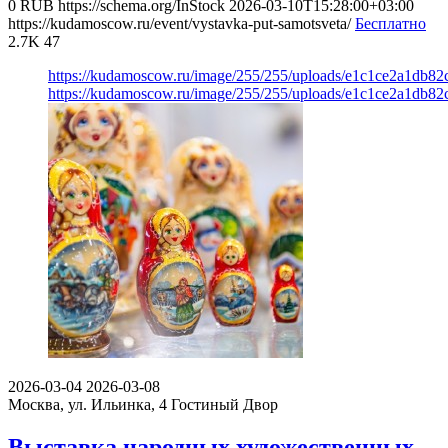
0
RUB
https://schema.org/InStock
2026-03-10T15:28:00+03:00
https://kudamoscow.ru/event/vystavka-put-samotsveta/
Бесплатно
2.7K
47
https://kudamoscow.ru/image/255/255/uploads/e1c1ce2a1db8
https://kudamoscow.ru/image/255/255/uploads/e1c1ce2a1db8
2026-03-04
2026-03-08
Москва, ул. Ильинка, 4
Гостиный Двор
Выставка народных художественных