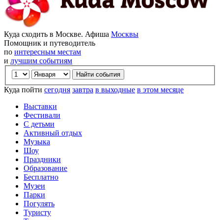
Куда сходить в Москве. Афиша
Москвы
Помощник и путеводитель
по
интересным местам
и
лучшим событиям
Куда пойти
сегодня
завтра
в выходные
в этом месяце
Выставки
Фестивали
С детьми
Активный отдых
Музыка
Шоу
Праздники
Образование
Бесплатно
Музеи
Парки
Погулять
Туристу