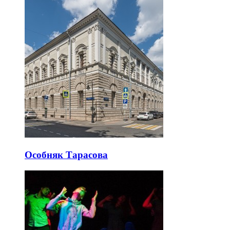
Особняк Тарасова