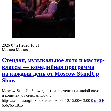
2026-07-21
2026-10-21
Москва
Москва
Стендап, музыкальное лото и мастер-
классы — комедийная программа
на каждый день от Moscow StandUp
Show
Moscow StandUp Show дарит развлечения на любой вкус
и кошелёк, от стендап шоу…
https://schema.org/InStock
2026-08-06T12:15:00+03:00
0
от 0
₽
656765
1815