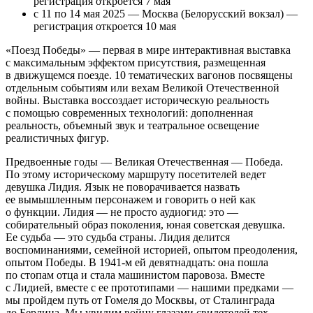
регистрация откроется 7 мая
с 11 по 14 мая 2025 — Москва (Белорусский вокзал) —
регистрация откроется 10 мая
«Поезд Победы» — первая в мире интерактивная выставка
с максимальным эффектом присутствия, размещенная
в движущемся поезде. 10 тематических вагонов посвящены
отдельным событиям или вехам Великой Отечественной
войны. Выставка воссоздает историческую реальность
с помощью современных технологий: дополненная
реальность, объемный звук и театральное освещение
реалистичных фигур.
Предвоенные годы — Великая Отечественная — Победа.
По этому историческому маршруту посетителей ведет
девушка Лидия. Язык не поворачивается назвать
ее вымышленным персонажем и говорить о ней как
о функции. Лидия — не просто аудиогид: это —
собирательный образ поколения, юная советская девушка.
Ее судьба — это судьба страны. Лидия делится
воспоминаниями, семейной историей, опытом преодоления,
опытом Победы. В 1941-м ей девятнадцать: она пошла
по стопам отца и стала машинистом паровоза. Вместе
с Лидией, вместе с ее прототипами — нашими предками —
мы пройдем путь от Гомеля до Москвы, от Сталинграда
до Берлина. Мы увидим войну глазами свидетелей тех