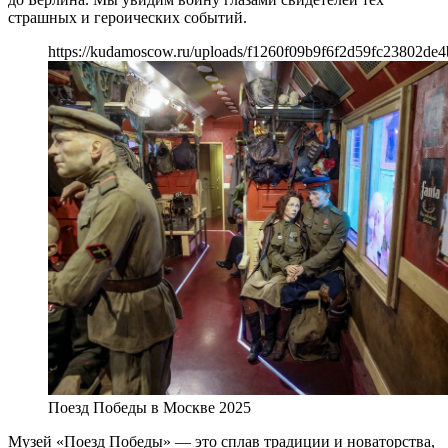
страшных и героических событий.
https://kudamoscow.ru/uploads/f1260f09b9f6f2d59fc23802de4b
Поезд Победы в Москве 2025
Музей «Поезд Победы» — это сплав традиции и новаторства,