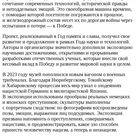
сочетание современных технологий, исторической правды
и неподдельных эмоций. Это своеобразная машина времени,
с помощью которой посетители погружаются в прошлое,
и железнодорожный состав несет их по дорогам войны через
испытания и потери — к Победе.
Проект, реализованный в Год памяти и славы, получил свое
развитие и продолжение в рамках Года науки и технологий.
Авторы и организаторы значительно дополнили экспозицию
научными достижениями, открытиями и прорывными
разработками отечественных ученых, которые внесли свой
весомый вклад в Победу и развитие мировой науки в целом.
В 2023 году музей пополнился новым вагоном о военных
трибуналах. Благодаря Нюрнбергскому, Токийскому
и Хабаровскому процессам весь мир узнал о злодеяниях
нацистской Германии и милитаристской Японии.
В экспозиции использованы прообразы реальных немецких
и японских преступников; скульптуры выполнены
с портретным сходством: по фотографиям воспроизведены
позы, эмоции, выражения лиц подсудимых. Экспозиция
призвана напомнить о преступлениях, совершаемых
нацистами, и продемонстрировать, какое зло способен
принести человечеству нацизм, а теперь и неонацизм.