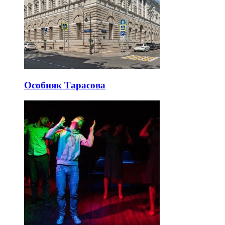
Особняк Тарасова