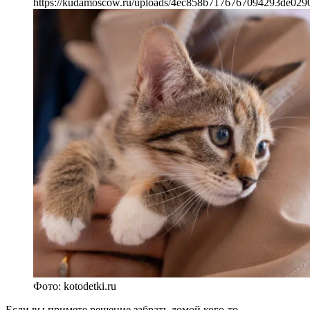
https://kudamoscow.ru/uploads/4ec858b7176767094293de029
Фото: kotodetki.ru
Если вы примете решение забрать домой кого-то