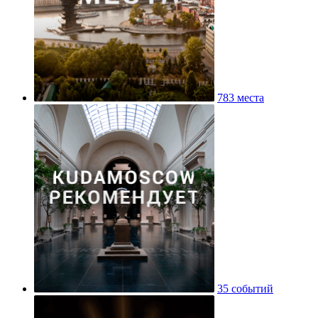
783 места
35 событий