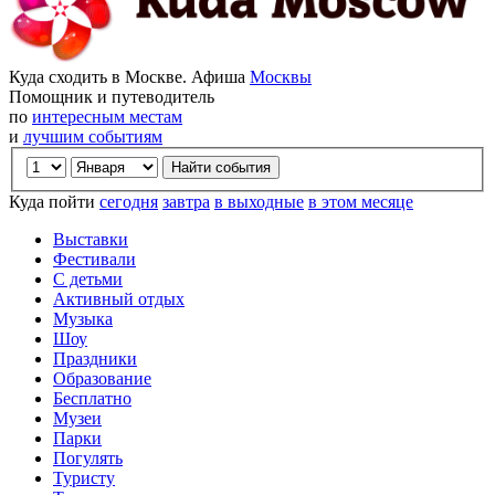
Куда сходить в Москве. Афиша
Москвы
Помощник и путеводитель
по
интересным местам
и
лучшим событиям
Куда пойти
сегодня
завтра
в выходные
в этом месяце
Выставки
Фестивали
С детьми
Активный отдых
Музыка
Шоу
Праздники
Образование
Бесплатно
Музеи
Парки
Погулять
Туристу