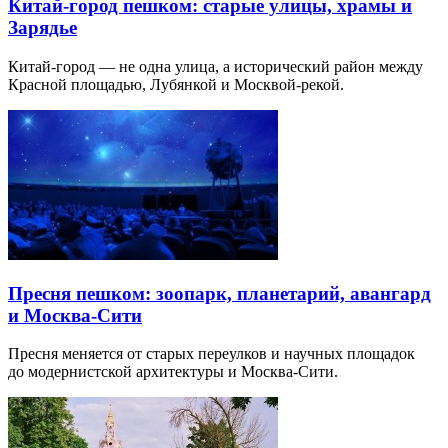
Китай-город пешком: старые улицы, храмы и
Зарядье
Китай-город — не одна улица, а исторический район между
Красной площадью, Лубянкой и Москвой-рекой.
Пресня пешком: зоопарк, планетарий, авангард
и Москва-Сити
Пресня меняется от старых переулков и научных площадок
до модернистской архитектуры и Москва-Сити.