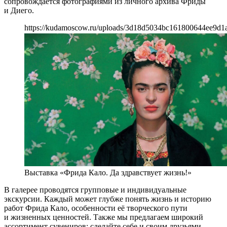
сопровождается фотографиями из личного архива Фриды
и Диего.
https://kudamoscow.ru/uploads/3d18d5034bc161800644ee9d1
Выставка «Фрида Кало. Да здравствует жизнь!»
В галерее проводятся групповые и индивидуальные
экскурсии. Каждый может глубже понять жизнь и историю
работ Фрида Кало, особенности её творческого пути
и жизненных ценностей. Также мы предлагаем широкий
ассортимент сувениров: сделайте себе и своим друзьями