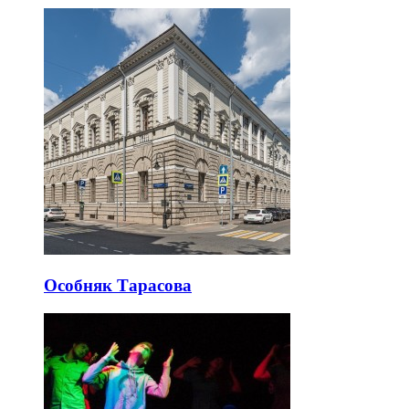
Особняк Тарасова