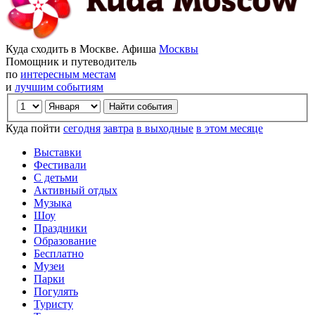
Куда сходить в Москве. Афиша
Москвы
Помощник и путеводитель
по
интересным местам
и
лучшим событиям
Куда пойти
сегодня
завтра
в выходные
в этом месяце
Выставки
Фестивали
С детьми
Активный отдых
Музыка
Шоу
Праздники
Образование
Бесплатно
Музеи
Парки
Погулять
Туристу