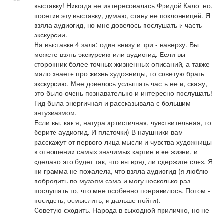
выставку! Никогда не интересовалась Фридой Кало, но, 
посетив эту выставку, думаю, стану ее поклонницей. Я 
взяла аудиогид, но мне довелось послушать и часть 
экскурсии. 

На выставке 4 зала: один внизу и три - наверху. Вы 
можете взять экскурсию или аудиогид. Если вы 
сторонник более точных жизненных описаний, а также 
мало знаете про жизнь художницы, то советую брать 
экскурсию. Мне довелось услышать часть ее и, скажу, 
это было очень познавательно и интересно послушать! 
Гид была энергичная и рассказывала с большим 
энтузиазмом. 

Если вы, как я, натура артистичная, чувствительная, то 
берите аудиогид. И платочки) В наушники вам 
расскажут от первого лица мысли и чувства художницы 
в отношении самых значимых картин в ее жизни, и 
сделано это будет так, что вы вряд ли сдержите слез. Я 
ни грамма не пожалела, что взяла аудиогид (я люблю 
побродить по музеям сама и могу несколько раз 
послушать то, что мне особенно понравилось. Потом - 
посидеть, осмыслить, и дальше пойти). 

Советую сходить. Народа в выходной прилично, но не 