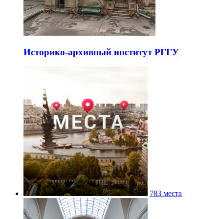
Историко-архивный институт РГГУ
783 места