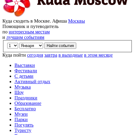
Куда сходить в Москве. Афиша
Москвы
Помощник и путеводитель
по
интересным местам
и
лучшим событиям
Куда пойти
сегодня
завтра
в выходные
в этом месяце
Выставки
Фестивали
С детьми
Активный отдых
Музыка
Шоу
Праздники
Образование
Бесплатно
Музеи
Парки
Погулять
Туристу