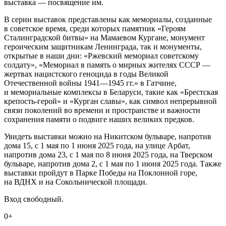
выставка — посвящение им.
В серии выставок представлены как мемориалы, созданные
в советское время, среди которых памятник «Героям
Сталинградской битвы» на Мамаевом Кургане, монумент
героическим защитникам Ленинграда, так и монументы,
открытые в наши дни: «Ржевский мемориал советскому
солдату», «Мемориал в память о мирных жителях СССР —
жертвах нацистского геноцида в годы Великой
Отечественной войны 1941—1945 гг.» в Гатчине,
и мемориальные комплексы в Беларуси, такие как «Брестская
крепость-герой» и «Курган славы», как символ непрерывной
связи поколений во времени и пространстве и важности
сохранения памяти о подвиге наших великих предков.
Увидеть выставки можно на Никитском бульваре, напротив
дома 15, с 1 мая по 1 июня 2025 года, на улице Арбат,
напротив дома 23, с 1 мая по 8 июня 2025 года, на Тверском
бульваре, напротив дома 2, с 1 мая по 1 июня 2025 года. Также
выставки пройдут в Парке Победы на Поклонной горе,
на ВДНХ и на Сокольнической площади.
Вход свободный.
0+