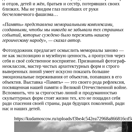
и отцов, детей и жён, братьев и сестёр, потерявших своих
близких. Мы не увидим глаз погибших от руки
бесчеловечного фашизма…
«Память» представлена мемориальными комплексами,
созданными, чтобы мы никогда не забывали тех страшных
событий, которые суждено было пережить нашему
героическому народу», — сказал автор.
Фотохудожник предлагает осмыслить мемориалы заново —
не как экспозицию и музейную ценность, а пропустив через
себя и своё собственное восприятие. Признанный фотограф-
неоклассик, мастер чистых архитектурных форм и строго
выверенных линий умеет искусно показать большие
эмоциональные переживания от объектов, попавших в его
объектив. Выставка «Память» — это своего рода рефлексия,
посвященная нашей памяти о Великой Отечественной войне.
Вспомнить, что за строгостью линий и продуманностью
скульптурных форм стоят жизни тех, кто не пощадил себя
ради спасения своей страны, ради будущих поколений, ради
нас и наших детей.
https://kudamoscow.ru/uploads/f3be4c542ea72968a866816cd5