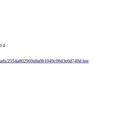
0
4
loads/2554a802969a8a0b1049c08d3e6d740d.jpg