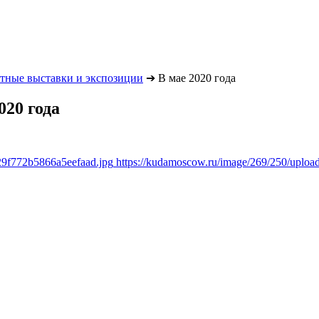
тные выставки и экспозиции
➔
В мае 2020 года
020 года
29f772b5866a5eefaad.jpg
https://kudamoscow.ru/image/269/250/uplo