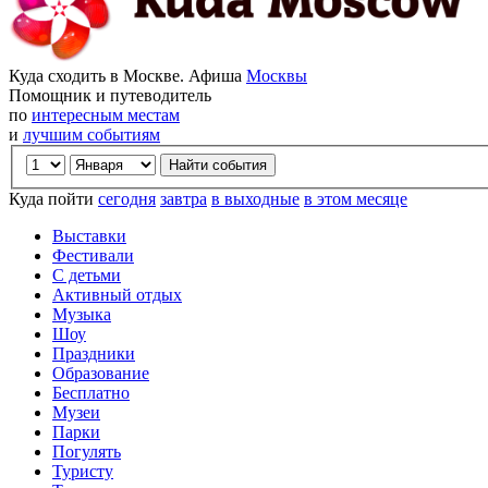
Куда сходить в Москве. Афиша
Москвы
Помощник и путеводитель
по
интересным местам
и
лучшим событиям
Куда пойти
сегодня
завтра
в выходные
в этом месяце
Выставки
Фестивали
С детьми
Активный отдых
Музыка
Шоу
Праздники
Образование
Бесплатно
Музеи
Парки
Погулять
Туристу