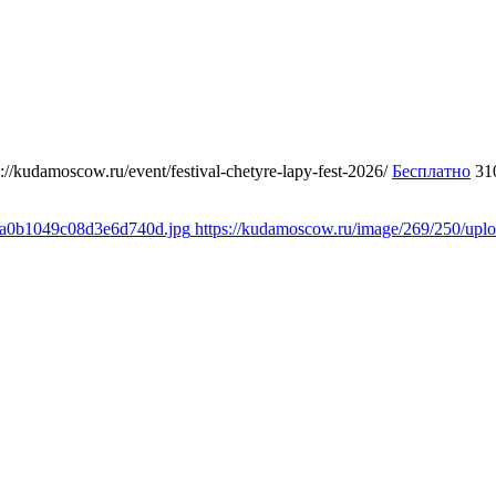
s://kudamoscow.ru/event/festival-chetyre-lapy-fest-2026/
Бесплатно
31
a8a0b1049c08d3e6d740d.jpg
https://kudamoscow.ru/image/269/250/up