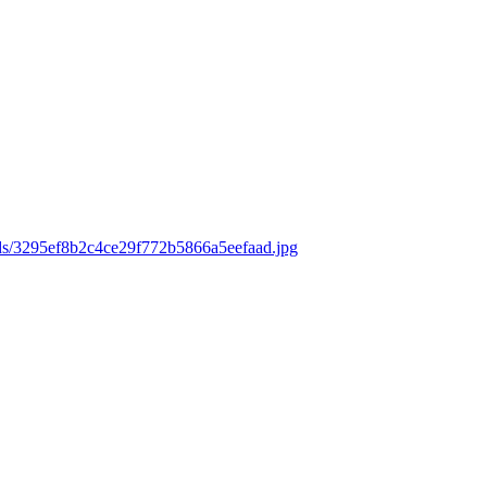
ads/3295ef8b2c4ce29f772b5866a5eefaad.jpg