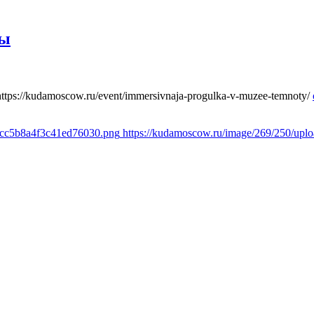
ты
https://kudamoscow.ru/event/immersivnaja-progulka-v-muzee-temnoty/
1cc5b8a4f3c41ed76030.png
https://kudamoscow.ru/image/269/250/up