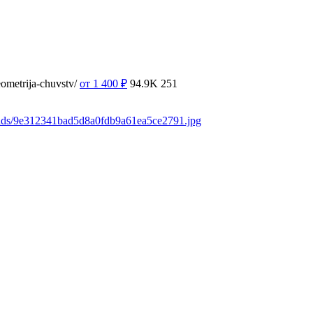
ometrija-chuvstv/
от 1 400
₽
94.9K
251
oads/9e312341bad5d8a0fdb9a61ea5ce2791.jpg