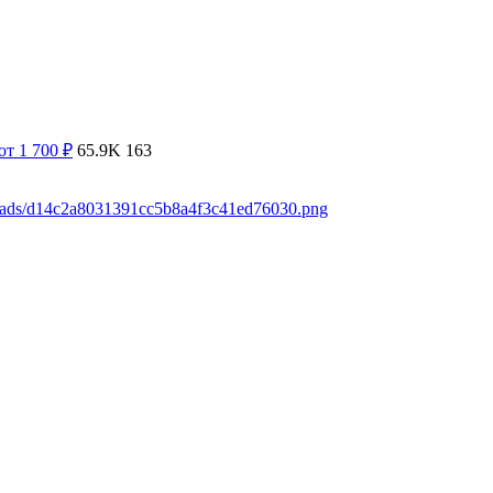
от 1 700
₽
65.9K
163
loads/d14c2a8031391cc5b8a4f3c41ed76030.png