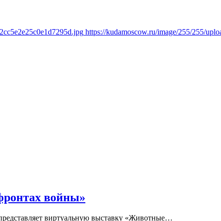
c2cc5e2e25c0e1d7295d.jpg
https://kudamoscow.ru/image/255/255/up
фронтах войны»
ей представляет виртуальную выставку «Животные…