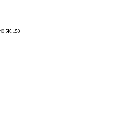
40.5K
153