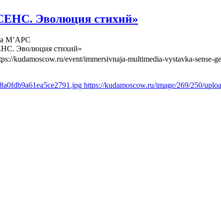
СЕНС. Эволюция стихий»
ва М’АРС
ЕНС. Эволюция стихий»
tps://kudamoscow.ru/event/immersivnaja-multimedia-vystavka-sense-ge
d8a0fdb9a61ea5ce2791.jpg
https://kudamoscow.ru/image/269/250/upl