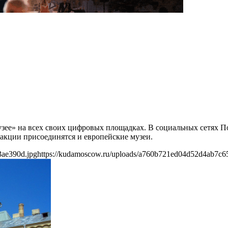
узее» на всех своих цифровых площадках. В социальных сетях 
акции присоединятся и европейские музеи.
3ae390d.jpg
https://kudamoscow.ru/uploads/a760b721ed04d52d4ab7c6