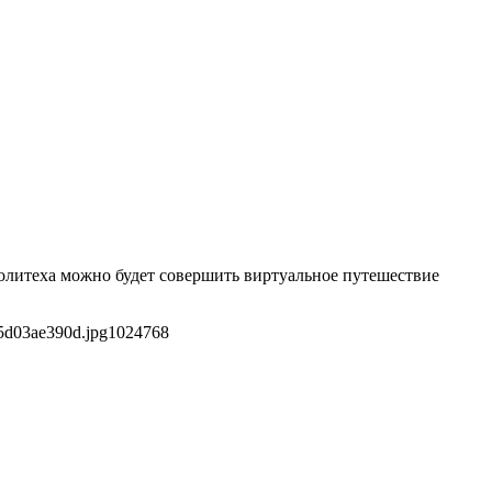
Политеха можно будет совершить виртуальное путешествие
5d03ae390d.jpg
1024
768