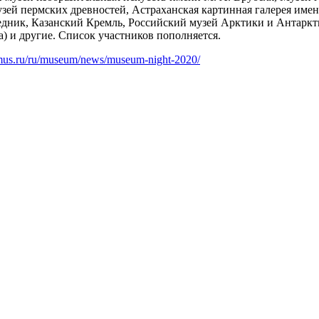
зей пермских древностей, Астраханская картинная галерея име
дник, Казанский Кремль, Российский музей Арктики и Антаркт
га) и другие. Список участников пополняется.
ymus.ru/ru/museum/news/museum-night-2020/