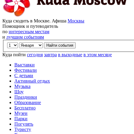
Куда сходить в Москве. Афиша
Москвы
Помощник и путеводитель
по
интересным местам
и
лучшим событиям
Куда пойти
сегодня
завтра
в выходные
в этом месяце
Выставки
Фестивали
С детьми
Активный отдых
Музыка
Шоу
Праздники
Образование
Бесплатно
Музеи
Парки
Погулять
Туристу