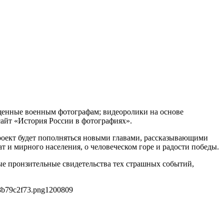
щенные военным фотографам; видеоролики на основе
сайт «История России в фотографиях».
роект будет пополняться новыми главами, рассказывающими
т и мирного населения, о человеческом горе и радости победы.
е пронзительные свидетельства тех страшных событий,
8b79c2f73.png
1200
809