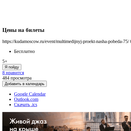
Цены на билеты
https://kudamoscow.ru/event/multimedijnyj-proekt-nasha-pobeda-75/
Бесплатно
5+
Я пойду
8 нравится
484
просмотра
Добавить в календарь
Google Calendar
Outlook.com
Скачать .ics