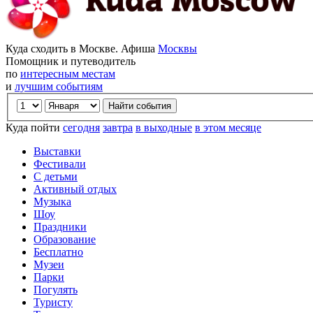
Куда сходить в Москве. Афиша
Москвы
Помощник и путеводитель
по
интересным местам
и
лучшим событиям
Куда пойти
сегодня
завтра
в выходные
в этом месяце
Выставки
Фестивали
С детьми
Активный отдых
Музыка
Шоу
Праздники
Образование
Бесплатно
Музеи
Парки
Погулять
Туристу