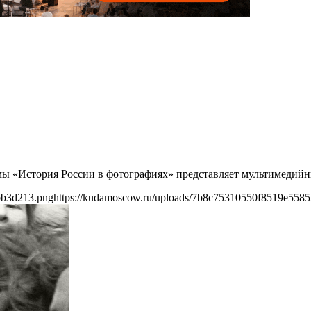
мы «История России в фотографиях» представляет мультимедий
bb3d213.png
https://kudamoscow.ru/uploads/7b8c75310550f8519e558