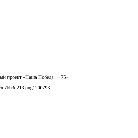
ный проект «Наша Победа — 75».
55e7bb3d213.png
1200
793