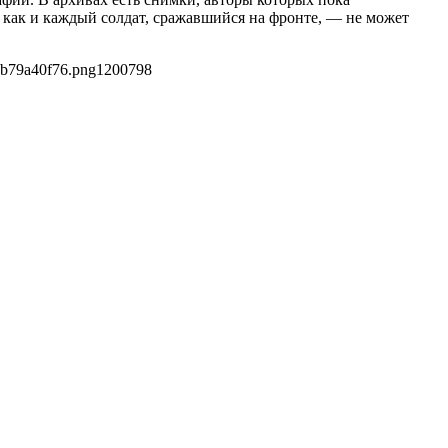
 как и каждый солдат, сражавшийся на фронте, — не может
7b79a40f76.png
1200
798