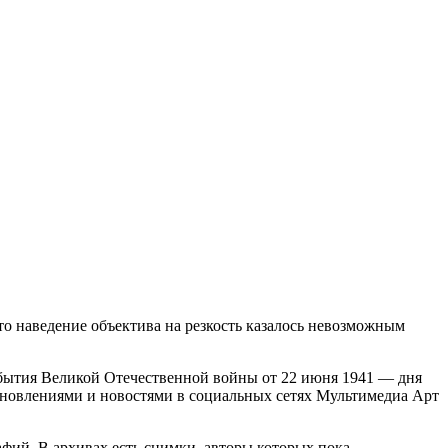
то наведение объектива на резкость казалось невозможным
события Великой Отечественной войны от 22 июня 1941 — дня
бновлениями и новостями в социальных сетях Мультимедиа Арт
фий. В архивах есть снимки, авторы которых пока