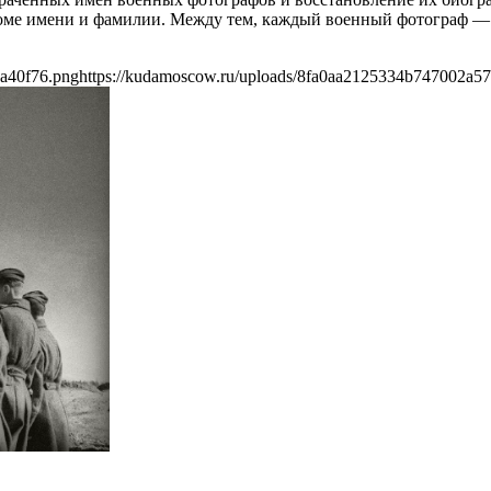
кроме имени и фамилии. Между тем, каждый военный фотограф —
9a40f76.png
https://kudamoscow.ru/uploads/8fa0aa2125334b747002a5