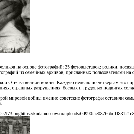
оликов на основе фотографий; 25 фотовыставок; ролики, посвя
тографий из семейных архивов, присланных пользователями на 
икой Отечественной войны. Каждую неделю по четвергам этот п
ниях, страшных разрушениях, боевых и трудовых подвигах солда
орой мировой войны именно советские фотографы оставили самы
я.
9c2f73.png
https://kudamoscow.ru/uploads/0d990fae08766bc1f83121e