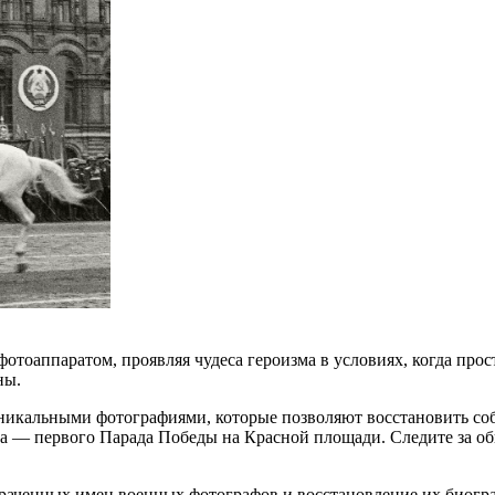
тоаппаратом, проявляя чудеса героизма в условиях, когда прос
ны.
с уникальными фотографиями, которые позволяют восстановить 
а — первого Парада Победы на Красной площади. Следите за о
раченных имен военных фотографов и восстановление их биогра