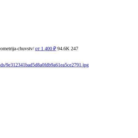
ometrija-chuvstv/
от 1 400
₽
94.6K
247
oads/9e312341bad5d8a0fdb9a61ea5ce2791.jpg