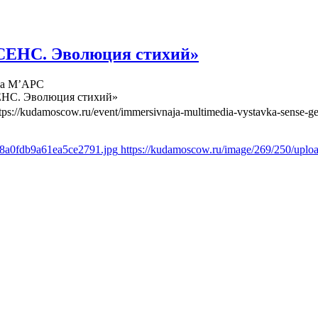
СЕНС. Эволюция стихий»
ва М’АРС
ЕНС. Эволюция стихий»
tps://kudamoscow.ru/event/immersivnaja-multimedia-vystavka-sense-ge
d8a0fdb9a61ea5ce2791.jpg
https://kudamoscow.ru/image/269/250/upl