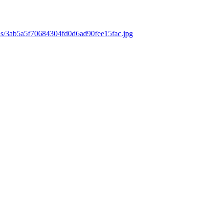
ds/3ab5a5f70684304fd0d6ad90fee15fac.jpg