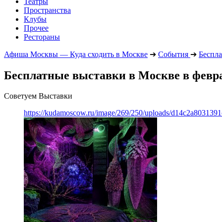
Театры
Пространства
Клубы
Прочее
Рестораны
Афиша Москвы — Куда сходить в Москве
➔
События
➔
Беспла
Бесплатные выставки в Москве в февра
Советуем Выставки
https://kudamoscow.ru/image/269/250/uploads/d14c2a803139