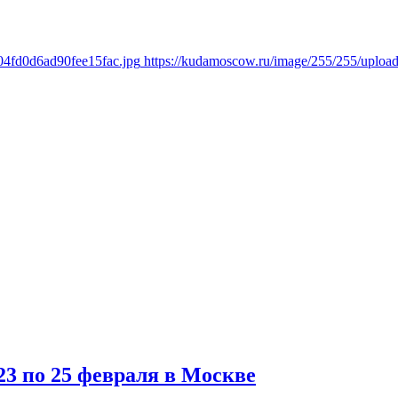
04fd0d6ad90fee15fac.jpg
https://kudamoscow.ru/image/255/255/uploa
23 по 25 февраля в Москве