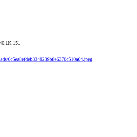
40.1K
151
loads/6c5ea8efdeb3348239b8e6370c510a04.jpeg