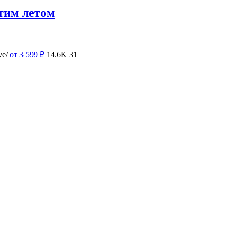
тим летом
ve/
от 3 599
₽
14.6K
31