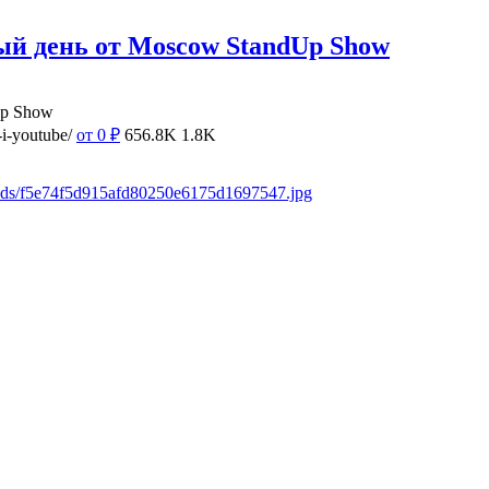
ый день от Moscow StandUp Show
Up Show
i-youtube/
от 0
₽
656.8K
1.8K
oads/f5e74f5d915afd80250e6175d1697547.jpg