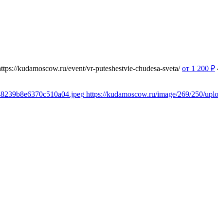
https://kudamoscow.ru/event/vr-puteshestvie-chudesa-sveta/
от 1 200
₽
348239b8e6370c510a04.jpeg
https://kudamoscow.ru/image/269/250/up