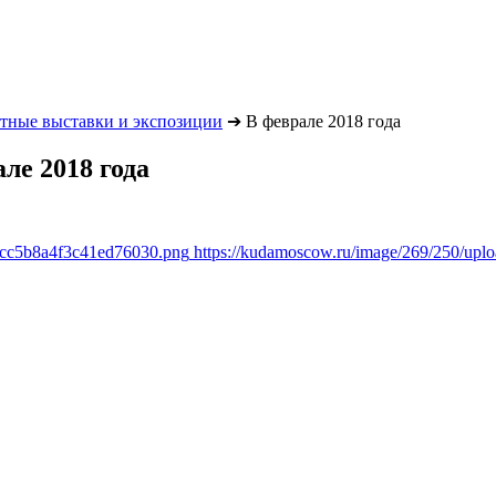
тные выставки и экспозиции
➔
В феврале 2018 года
ле 2018 года
1cc5b8a4f3c41ed76030.png
https://kudamoscow.ru/image/269/250/up