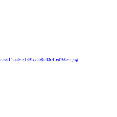
loads/d14c2a8031391cc5b8a4f3c41ed76030.png