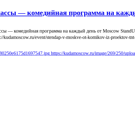
лассы — комедийная программа на кажд
ассы — комедийная программа на каждый день от Moscow Stand
s://kudamoscow.ru/event/stendap-v-moskve-ot-komikov-iz-proektov-tnt-
fd80250e6175d1697547.jpg
https://kudamoscow.ru/image/269/250/upl