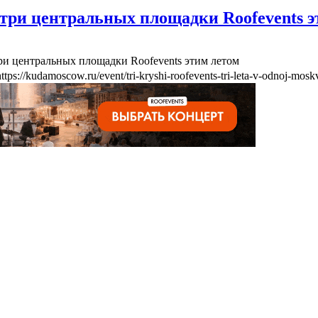
три центральных площадки Roofevents э
ри центральных площадки Roofevents этим летом
https://kudamoscow.ru/event/tri-kryshi-roofevents-tri-leta-v-odnoj-mosk