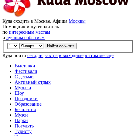
Куда сходить в Москве. Афиша
Москвы
Помощник и путеводитель
по
интересным местам
и
лучшим событиям
Куда пойти
сегодня
завтра
в выходные
в этом месяце
Выставки
Фестивали
С детьми
Активный отдых
Музыка
Шоу
Праздники
Образование
Бесплатно
Музеи
Парки
Погулять
Туристу