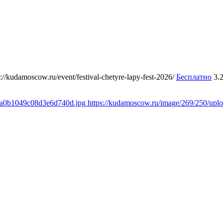
s://kudamoscow.ru/event/festival-chetyre-lapy-fest-2026/
Бесплатно
3.
a8a0b1049c08d3e6d740d.jpg
https://kudamoscow.ru/image/269/250/up