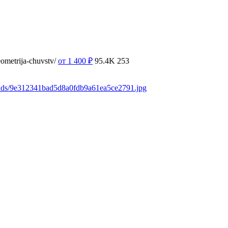
ometrija-chuvstv/
от 1 400
₽
95.4K
253
oads/9e312341bad5d8a0fdb9a61ea5ce2791.jpg