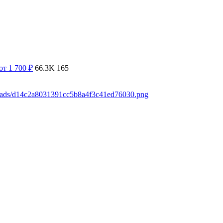
от 1 700
₽
66.3K
165
loads/d14c2a8031391cc5b8a4f3c41ed76030.png