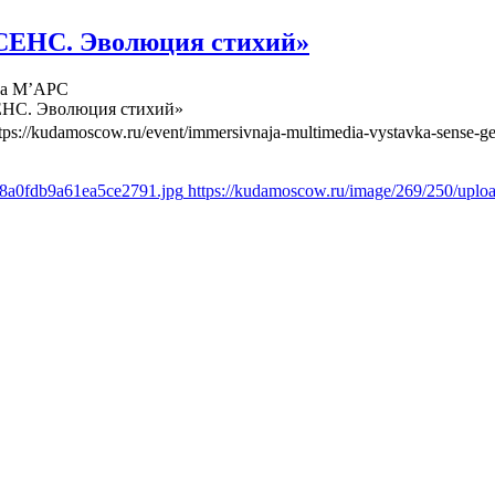
СЕНС. Эволюция стихий»
ва М’АРС
ЕНС. Эволюция стихий»
tps://kudamoscow.ru/event/immersivnaja-multimedia-vystavka-sense-ge
d8a0fdb9a61ea5ce2791.jpg
https://kudamoscow.ru/image/269/250/upl