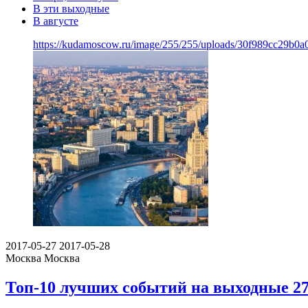
В эти выходные
В августе
https://kudamoscow.ru/image/255/255/uploads/30f989cc29b0
2017-05-27
2017-05-28
Москва
Москва
Топ-10 лучших событий на выходные 27