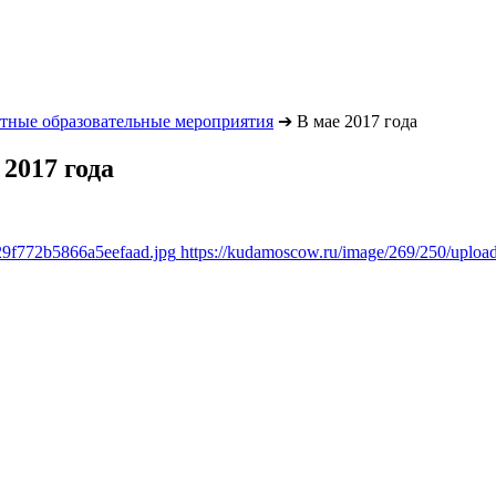
тные образовательные мероприятия
➔
В мае 2017 года
2017 года
29f772b5866a5eefaad.jpg
https://kudamoscow.ru/image/269/250/uplo