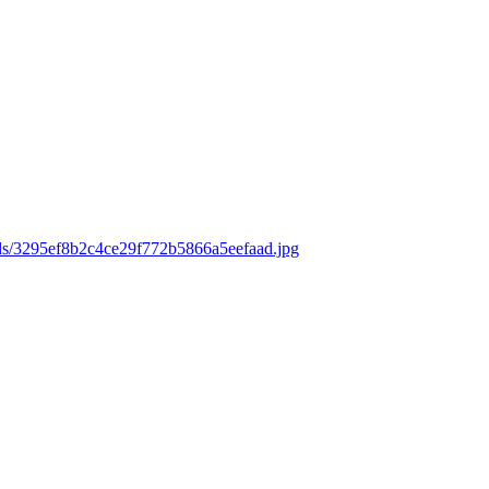
ads/3295ef8b2c4ce29f772b5866a5eefaad.jpg