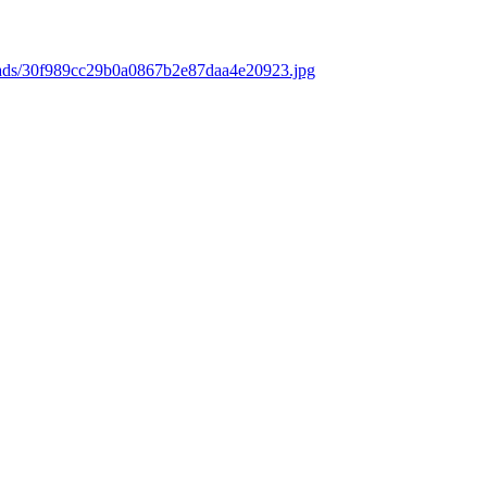
oads/30f989cc29b0a0867b2e87daa4e20923.jpg