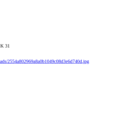
2K
31
loads/2554a802969a8a0b1049c08d3e6d740d.jpg