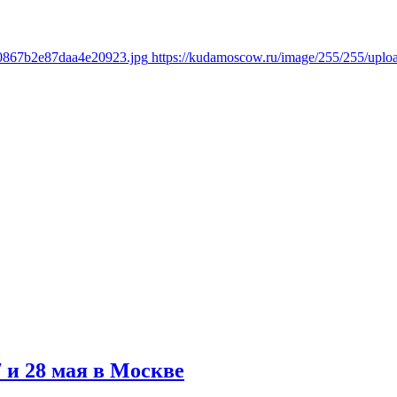
a0867b2e87daa4e20923.jpg
https://kudamoscow.ru/image/255/255/upl
 и 28 мая в Москве