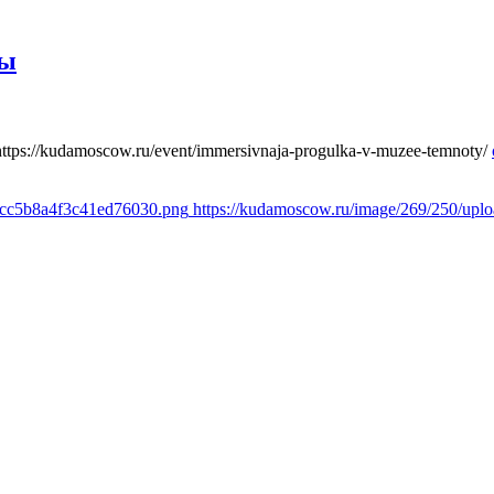
ты
https://kudamoscow.ru/event/immersivnaja-progulka-v-muzee-temnoty/
1cc5b8a4f3c41ed76030.png
https://kudamoscow.ru/image/269/250/up