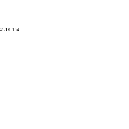
41.1K
154