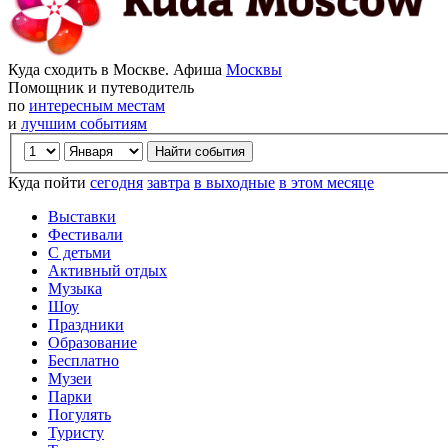
Куда сходить в Москве. Афиша
Москвы
Помощник и путеводитель
по
интересным местам
и
лучшим событиям
Куда пойти
сегодня
завтра
в выходные
в этом месяце
Выставки
Фестивали
С детьми
Активный отдых
Музыка
Шоу
Праздники
Образование
Бесплатно
Музеи
Парки
Погулять
Туристу