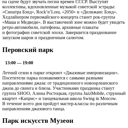
на сцене будут звучать песни времен СССР. Выступят
коллективы, вдохновленные музыкой советской эстрады:
«Синатра Бэнд», Rock’n’Lora, «2050» и «Дилижанс Бэнд».
Хедлайнером первомайского концерта станет рок-группа
«Маша и Медведи». В выставочной зоне можно будет увидеть
ретро-автомобили, патефоны, архивные плакаты
и фотографии советской эпохи. Завершится празднование
запуском шаров и праздничным салютом.
Перовский парк
13:00 — 19:00
Летний сезон в парке откроют «Джазовые импровизации».
Посетители парка познакомятся с самыми разными
направлениями джаза: от традиционного новоорлеанского
джаза до свинга и блюза. Участниками праздника станут
группа SHOO, Алина Ростоцкая, группа JazzMobile, струнный
квартет «Каприс» и танцевальная школа Swing in Moscow.
В течение всего дня пройдут мастер-классы по различным
направлениям джазового танца.
Парк искусств Музеон