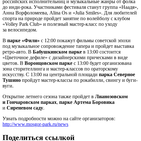
российских исполнительниц и музыкальные жанры от фолка
до инди-рока. Участниками фестиваля станут группа «Наадя»,
Анна Ворфоломеева, Alina Os и «Julia Smiles». Для любителей
спорта на природе пройдет занятие по волейболу с клубом
«Volley Park Club» и полезный мастер-класс по уходу
за велосипедом.
В
парке «Фили»
с 12:00 покажут фильмы советской эпохи
под музыкальное сопровождение тапера и пройдет выставка
ретро-авто. В
Бабушкинском парке
в 13:00 состоится
«Цветочное дефиле» с дизайнерскими прическами в виде
цветов. В
Воронцовском парке
с 13:00 будет организована
зона сторителлинга и мастер-классов по ораторскому
искусству. С 13:00 на центральной площади
парка Северное
Тушино
пройдут мастер-классы по рокабилли, свингу и буги-
вуги.
Открытие летнего сезона также пройдет в
Лианозовском
и Гончаровском парках
,
парке Артема Боровика
и
Сиреневом саду
.
Узнать подробности можно на сайте организаторов:
http://www.mosgor-park.ru/news
Поделиться ссылкой