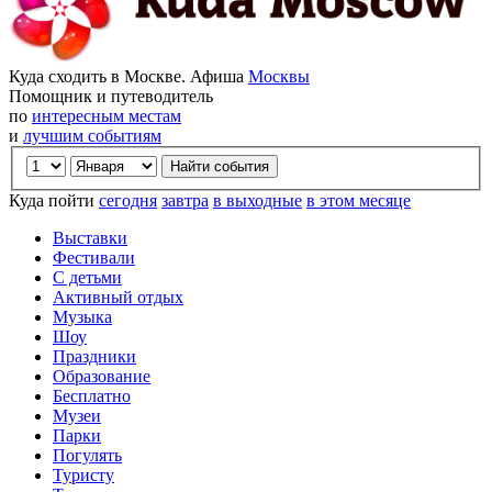
Куда сходить в Москве. Афиша
Москвы
Помощник и путеводитель
по
интересным местам
и
лучшим событиям
Куда пойти
сегодня
завтра
в выходные
в этом месяце
Выставки
Фестивали
С детьми
Активный отдых
Музыка
Шоу
Праздники
Образование
Бесплатно
Музеи
Парки
Погулять
Туристу