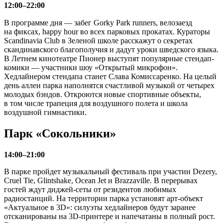
12:00–22:00
В программе дня — забег Gorky Park runners, велозаезд
на фиксах, happy hour во всех парковых прокатах. Кураторы
Scandinavia Club в Зеленой школе расскажут о секретах
скандинавского благополучия и дадут уроки шведского языка.
В Летнем кинотеатре Пионер выступят популярные стендап-
комики — участники шоу «Открытый микрофон».
Хедлайнером стендапа станет Слава Комиссаренко. На целый
день аллеи парка наполнятся счастливой музыкой от четырех
молодых бэндов. Откроются новые спортивные объекты,
в том числе трапеция для воздушного полета и школа
воздушной гимнастики.
Парк «Сокольники»
14:00–21:00
В парке пройдет музыкальный фестиваль при участии Dezery,
Cruel Tie, Glintshake, Ocean Jet и Brazzaville. В перерывах
гостей ждут диджей-сеты от резидентов любимых
радиостанций. На территории парка установят арт-объект
«Актуальное в 3D»: силуэты хедлайнеров будут заранее
отсканированы на 3D-принтере и напечатаны в полный рост.