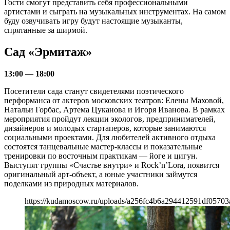
Гости смогут представить себя профессиональными
артистами и сыграть на музыкальных инструментах. На самом
буду озвучивать игру будут настоящие музыканты,
спрятанные за ширмой.
Сад «Эрмитаж»
13:00 — 18:00
Посетители сада станут свидетелями поэтического
перформанса от актеров московских театров: Елены Маховой,
Натальи Горбас, Артема Цуканова и Игоря Иванова. В рамках
мероприятия пройдут лекции экологов, предпринимателей,
дизайнеров и молодых стартаперов, которые занимаются
социальными проектами. Для любителей активного отдыха
состоятся танцевальные мастер-классы и показательные
тренировки по восточным практикам — йоге и цигун.
Выступят группы «Счастье внутри» и Rock’n’Lora, появится
оригинальный арт-объект, а юные участники займутся
поделками из природных материалов.
https://kudamoscow.ru/uploads/a256fc4b6a294412591df05703