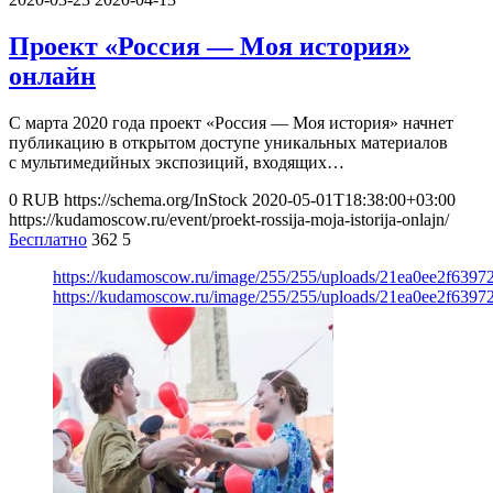
Проект «Россия — Моя история»
онлайн
С марта 2020 года проект «Россия — Моя история» начнет
публикацию в открытом доступе уникальных материалов
с мультимедийных экспозиций, входящих…
0
RUB
https://schema.org/InStock
2020-05-01T18:38:00+03:00
https://kudamoscow.ru/event/proekt-rossija-moja-istorija-onlajn/
Бесплатно
362
5
https://kudamoscow.ru/image/255/255/uploads/21ea0ee2f6397
https://kudamoscow.ru/image/255/255/uploads/21ea0ee2f6397