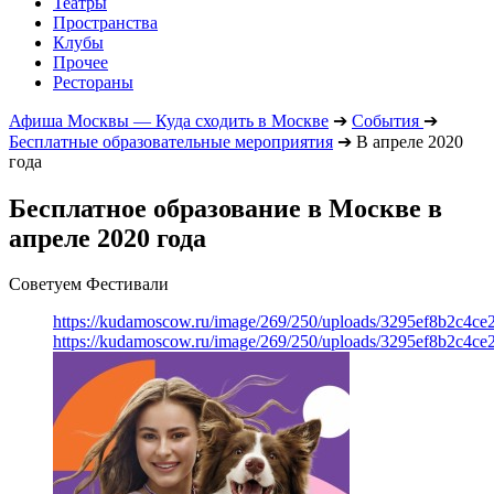
Театры
Пространства
Клубы
Прочее
Рестораны
Афиша Москвы — Куда сходить в Москве
➔
События
➔
Бесплатные образовательные мероприятия
➔
В апреле 2020
года
Бесплатное образование в Москве в
апреле 2020 года
Советуем Фестивали
https://kudamoscow.ru/image/269/250/uploads/3295ef8b2c4ce
https://kudamoscow.ru/image/269/250/uploads/3295ef8b2c4ce