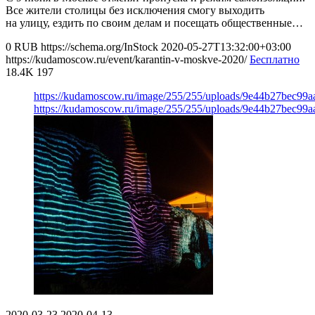
Все жители столицы без исключения смогу выходить
на улицу, ездить по своим делам и посещать общественные…
0
RUB
https://schema.org/InStock
2020-05-27T13:32:00+03:00
https://kudamoscow.ru/event/karantin-v-moskve-2020/
Бесплатно
18.4K
197
https://kudamoscow.ru/image/255/255/uploads/9e44b27bec99
https://kudamoscow.ru/image/255/255/uploads/9e44b27bec99
2020-03-23
2020-04-13