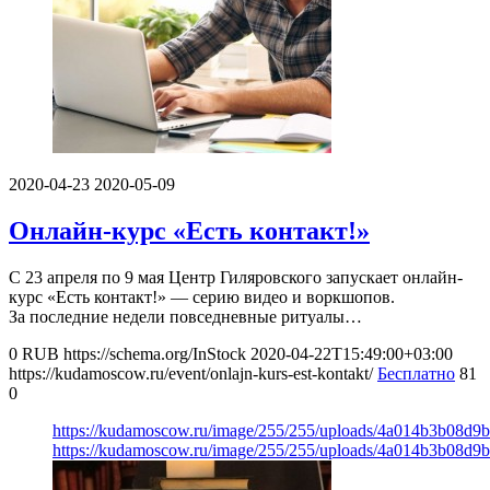
2020-04-23
2020-05-09
Онлайн-курс «Есть контакт!»
С 23 апреля по 9 мая Центр Гиляровского запускает онлайн-
курс «Есть контакт!» — серию видео и воркшопов.
За последние недели повседневные ритуалы…
0
RUB
https://schema.org/InStock
2020-04-22T15:49:00+03:00
https://kudamoscow.ru/event/onlajn-kurs-est-kontakt/
Бесплатно
81
0
https://kudamoscow.ru/image/255/255/uploads/4a014b3b08d9
https://kudamoscow.ru/image/255/255/uploads/4a014b3b08d9