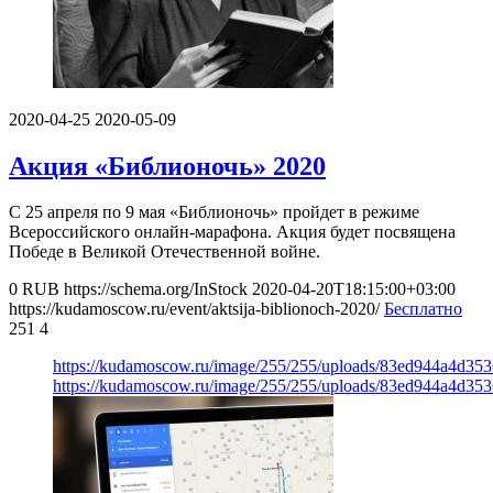
2020-04-25
2020-05-09
Акция «Библионочь» 2020
С 25 апреля по 9 мая «Библионочь» пройдет в режиме
Всероссийского онлайн-марафона. Акция будет посвящена
Победе в Великой Отечественной войне.
0
RUB
https://schema.org/InStock
2020-04-20T18:15:00+03:00
https://kudamoscow.ru/event/aktsija-biblionoch-2020/
Бесплатно
251
4
https://kudamoscow.ru/image/255/255/uploads/83ed944a4d35
https://kudamoscow.ru/image/255/255/uploads/83ed944a4d35