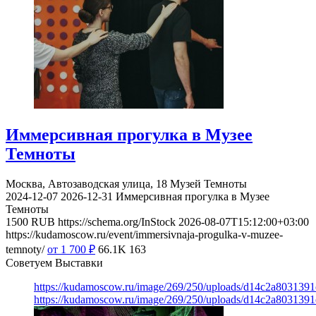
Иммерсивная прогулка в Музее
Темноты
Москва, Автозаводская улица, 18
Музей Темноты
2024-12-07
2026-12-31
Иммерсивная прогулка в Музее
Темноты
1500
RUB
https://schema.org/InStock
2026-08-07T15:12:00+03:00
https://kudamoscow.ru/event/immersivnaja-progulka-v-muzee-
temnoty/
от 1 700
₽
66.1K
163
Советуем Выставки
https://kudamoscow.ru/image/269/250/uploads/d14c2a803139
https://kudamoscow.ru/image/269/250/uploads/d14c2a803139