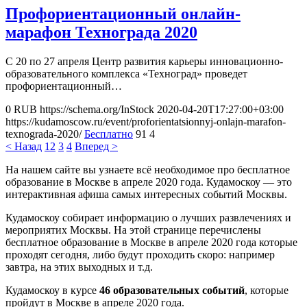
Профориентационный онлайн-
марафон Технограда 2020
С 20 по 27 апреля Центр развития карьеры инновационно-
образовательного комплекса «Техноград» проведет
профориентационный…
0
RUB
https://schema.org/InStock
2020-04-20T17:27:00+03:00
https://kudamoscow.ru/event/proforientatsionnyj-onlajn-marafon-
texnograda-2020/
Бесплатно
91
4
< Назад
1
2
3
4
Вперед >
На нашем сайте вы узнаете всё необходимое про бесплатное
образование в Москве в апреле 2020 года. Кудамоскоу — это
интерактивная афиша самых интересных событий Москвы.
Кудамоскоу собирает информацию о лучших развлечениях и
мероприятих Москвы. На этой странице перечислены
бесплатное образование в Москве в апреле 2020 года которые
проходят сегодня, либо будут проходить скоро: например
завтра, на этих выходных и т.д.
Кудамоскоу в курсе
46 образовательных событий
, которые
пройдут в Москве в апреле 2020 года.