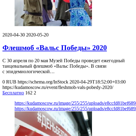
2020-04-30
2020-05-20
Флешмоб «Вальс Победы» 2020
С 30 апреля по 20 мая Музей Победы проведет ежегодный
танцевальный флешмоб «Вальс Победы». В связи
с эпидемиологической…
0
RUB
https://schema.org/InStock
2020-04-29T18:52:00+03:00
https://kudamoscow.ru/event/fleshmob-vals-pobedy-2020/
Бесплатно
162
2
https://kudamoscow.ru/image/255/255/uploads/e8ccfd81bef68
https://kudamoscow.ru/image/255/255/uploads/e8ccfd81bef68