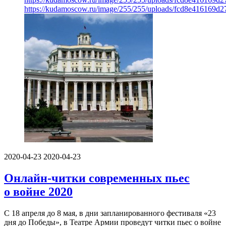
https://kudamoscow.ru/image/255/255/uploads/fcd8e416169d
2020-04-23
2020-04-23
Онлайн-читки современных пьес
о войне 2020
С 18 апреля до 8 мая, в дни запланированного фестиваля «23
дня до Победы», в Театре Армии проведут читки пьес о войне