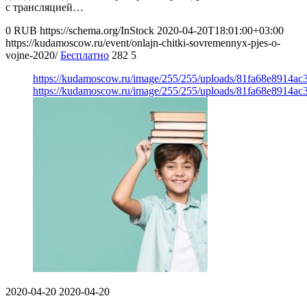
с трансляцией…
0
RUB
https://schema.org/InStock
2020-04-20T18:01:00+03:00
https://kudamoscow.ru/event/onlajn-chitki-sovremennyx-pjes-o-
vojne-2020/
Бесплатно
282
5
https://kudamoscow.ru/image/255/255/uploads/81fa68e8914a
https://kudamoscow.ru/image/255/255/uploads/81fa68e8914a
2020-04-20
2020-04-20