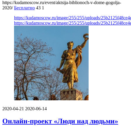
https://kudamoscow.ru/event/aktsija-biblionoch-v-dome-gogolja-
2020/
Бесплатно
43
1
https://kudamoscow.ru/image/255/255/uploads/25b2125f48ce
https://kudamoscow.ru/image/255/255/uploads/25b2125f48ce
2020-04-21
2020-06-14
Онлайн-проект «Люди над людьми»