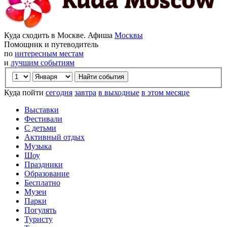
Куда сходить в Москве. Афиша
Москвы
Помощник и путеводитель
по
интересным местам
и
лучшим событиям
Куда пойти
сегодня
завтра
в выходные
в этом месяце
Выставки
Фестивали
С детьми
Активный отдых
Музыка
Шоу
Праздники
Образование
Бесплатно
Музеи
Парки
Погулять
Туристу