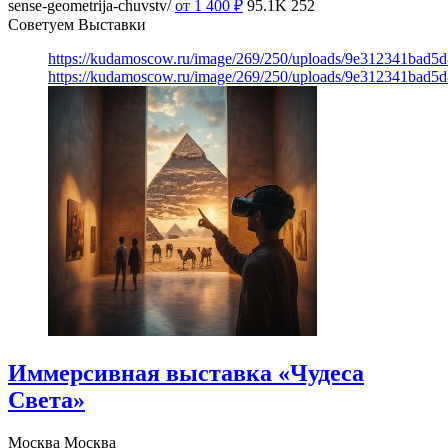
sense-geometrija-chuvstv/
от 1 400
₽
95.1K
252
Советуем Выставки
https://kudamoscow.ru/image/269/250/uploads/9e312341bad5
https://kudamoscow.ru/image/269/250/uploads/9e312341bad5
Иммерсивная выставка «Чудеса
Света»
Москва
Москва