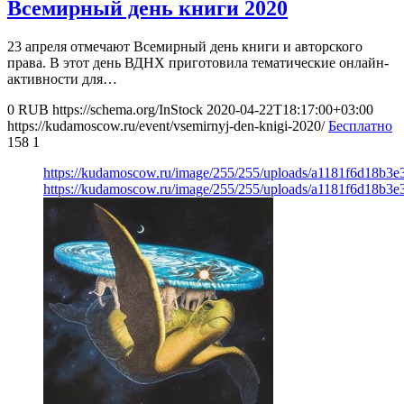
Всемирный день книги 2020
23 апреля отмечают Всемирный день книги и авторского
права. В этот день ВДНХ приготовила тематические онлайн-
активности для…
0
RUB
https://schema.org/InStock
2020-04-22T18:17:00+03:00
https://kudamoscow.ru/event/vsemirnyj-den-knigi-2020/
Бесплатно
158
1
https://kudamoscow.ru/image/255/255/uploads/a1181f6d18b3
https://kudamoscow.ru/image/255/255/uploads/a1181f6d18b3