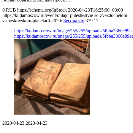
0
RUB
https://schema.org/InStock
2020-04-23T16:25:00+03:00
https://kudamoscow.ru/event/onlajn-puteshestvie-so-zvezdochetom-
v-moskovskom-planetarii-2020/
Бесплатно
379
17
https://kudamoscow.ru/image/255/255/uploads/5fbba3360e89
https://kudamoscow.ru/image/255/255/uploads/5fbba3360e89
2020-04-23
2020-04-23