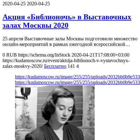
2020-04-25
2020-04-25
Акция «Библионочь» в Выставочных
залах Москвы 2020
25 апреля Выставочные залы Москвы подготовили множество
онлайн-мероприятий в рамках ежегодной всероссийской…
0
RUB
https://schema.org/InStock
2020-04-21T17:08:00+03:00
https://kudamoscow.ru/event/aktsija-biblionoch-v-vystavochnyx-
zalax-moskvy-2020/
Бесплатно
141
4
https://kudamoscow.ru/image/255/255/uploads/2032bb0b9e5
https://kudamoscow.ru/image/255/255/uploads/2032bb0b9e5