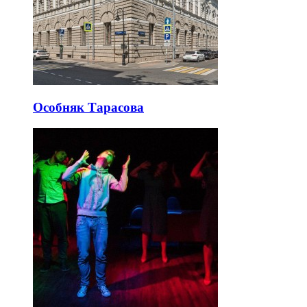
Особняк Тарасова