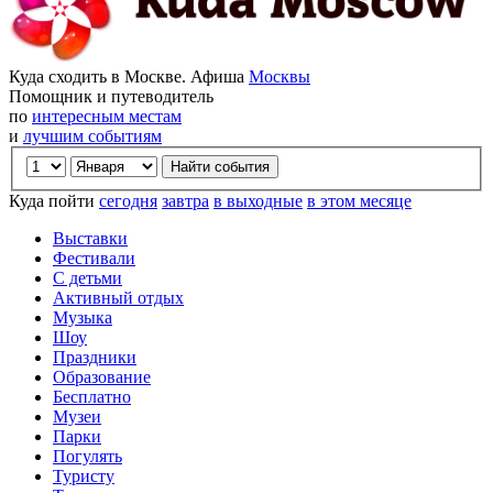
Куда сходить в Москве. Афиша
Москвы
Помощник и путеводитель
по
интересным местам
и
лучшим событиям
Куда пойти
сегодня
завтра
в выходные
в этом месяце
Выставки
Фестивали
С детьми
Активный отдых
Музыка
Шоу
Праздники
Образование
Бесплатно
Музеи
Парки
Погулять
Туристу