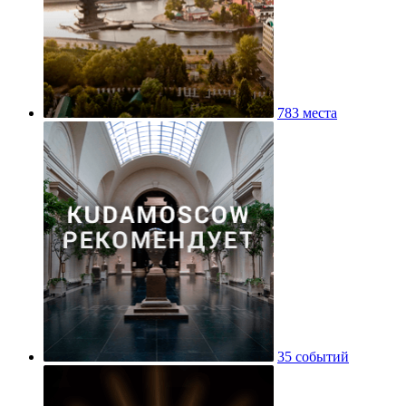
783 места
35 событий