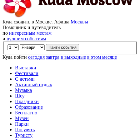
Куда сходить в Москве. Афиша
Москвы
Помощник и путеводитель
по
интересным местам
и
лучшим событиям
Куда пойти
сегодня
завтра
в выходные
в этом месяце
Выставки
Фестивали
С детьми
Активный отдых
Музыка
Шоу
Праздники
Образование
Бесплатно
Музеи
Парки
Погулять
Туристу