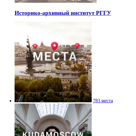
Историко-архивный институт РГГУ
783 места