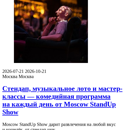
2026-07-21
2026-10-21
Москва
Москва
Стендап, музыкальное лото и мастер-
классы — комедийная программа
на каждый день от Moscow StandUp
Show
Moscow StandUp Show дарит развлечения на любой вкус
и кошелёк, от стендап шоу…