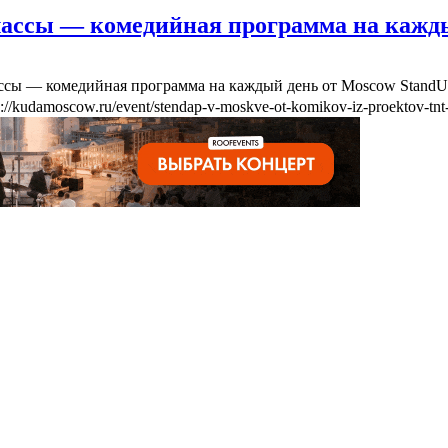
лассы — комедийная программа на кажд
ассы — комедийная программа на каждый день от Moscow Stand
s://kudamoscow.ru/event/stendap-v-moskve-ot-komikov-iz-proektov-tnt-