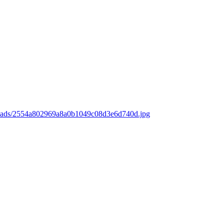
loads/2554a802969a8a0b1049c08d3e6d740d.jpg