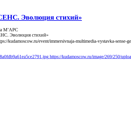
СЕНС. Эволюция стихий»
ва М’АРС
ЕНС. Эволюция стихий»
tps://kudamoscow.ru/event/immersivnaja-multimedia-vystavka-sense-ge
d8a0fdb9a61ea5ce2791.jpg
https://kudamoscow.ru/image/269/250/upl