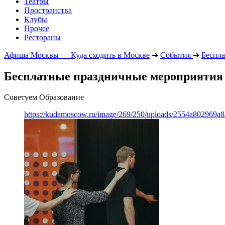
Театры
Пространства
Клубы
Прочее
Рестораны
Афиша Москвы — Куда сходить в Москве
➔
События
➔
Беспл
Бесплатные праздничные мероприятия в
Советуем Образование
https://kudamoscow.ru/image/269/250/uploads/2554a802969