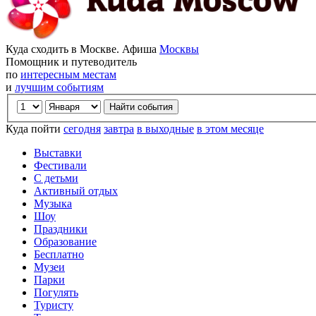
Куда сходить в Москве. Афиша
Москвы
Помощник и путеводитель
по
интересным местам
и
лучшим событиям
Куда пойти
сегодня
завтра
в выходные
в этом месяце
Выставки
Фестивали
С детьми
Активный отдых
Музыка
Шоу
Праздники
Образование
Бесплатно
Музеи
Парки
Погулять
Туристу