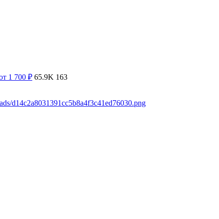
от 1 700
₽
65.9K
163
loads/d14c2a8031391cc5b8a4f3c41ed76030.png