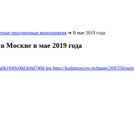
атные праздничные мероприятия
➔
В мае 2019 года
 Москве в мае 2019 года
a8a0b1049c08d3e6d740d.jpg
https://kudamoscow.ru/image/269/250/up