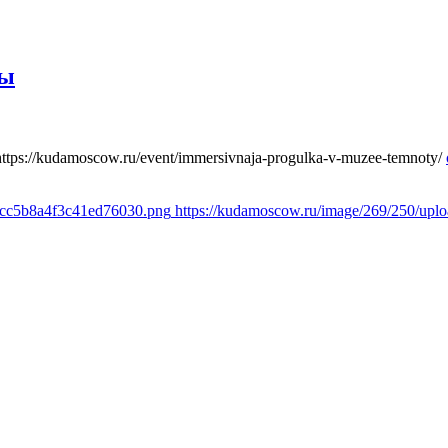
ты
https://kudamoscow.ru/event/immersivnaja-progulka-v-muzee-temnoty/
1cc5b8a4f3c41ed76030.png
https://kudamoscow.ru/image/269/250/up