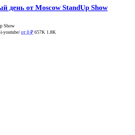
ый день от Moscow StandUp Show
Up Show
i-youtube/
от 0
₽
657K
1.8K