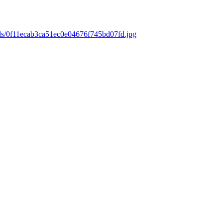
ads/0f11ecab3ca51ec0e04676f745bd07fd.jpg