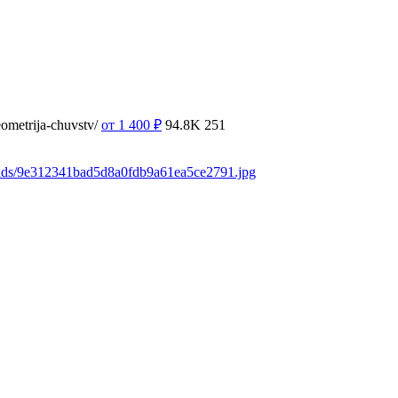
ometrija-chuvstv/
от 1 400
₽
94.8K
251
oads/9e312341bad5d8a0fdb9a61ea5ce2791.jpg