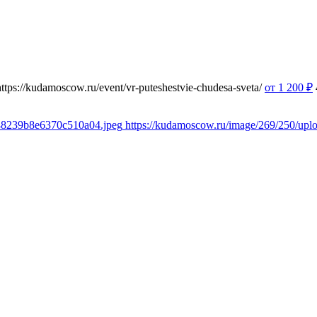
https://kudamoscow.ru/event/vr-puteshestvie-chudesa-sveta/
от 1 200
₽
348239b8e6370c510a04.jpeg
https://kudamoscow.ru/image/269/250/up