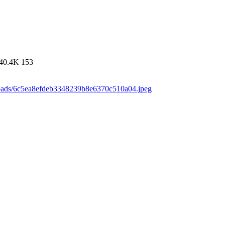
40.4K
153
loads/6c5ea8efdeb3348239b8e6370c510a04.jpeg