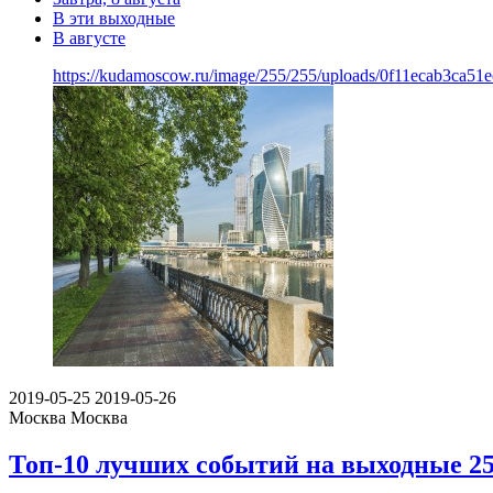
В эти выходные
В августе
https://kudamoscow.ru/image/255/255/uploads/0f11ecab3ca51
2019-05-25
2019-05-26
Москва
Москва
Топ-10 лучших событий на выходные 25